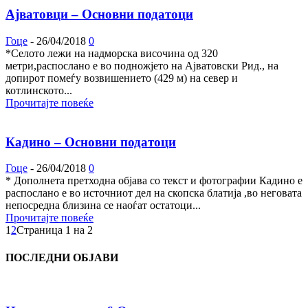
Ајватовци – Основни податоци
Гоце
-
26/04/2018
0
*Селото лежи на надморска височина од 320
метри,распослано е во подножјето на Ајватовски Рид., на
допирот помеѓу возвишението (429 м) на север и
котлинското...
Прочитајте повеќе
Кадино – Основни податоци
Гоце
-
26/04/2018
0
* Дополнета претходна објава со текст и фотографии Кадино е
распослано е во источниот дел на скопска блатија ,во неговата
непосредна близина се наоѓат остатоци...
Прочитајте повеќе
1
2
Страница 1 на 2
ПОСЛЕДНИ ОБЈАВИ