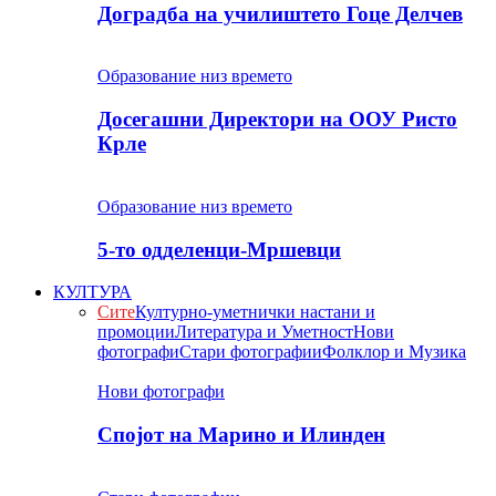
Доградба на училиштето Гоце Делчев
Образование низ времето
Досегашни Директори на ООУ Ристо
Крле
Образование низ времето
5-то одделенци-Мршевци
КУЛТУРА
Сите
Културно-уметнички настани и
промоции
Литература и Уметност
Нови
фотографи
Стари фотографии
Фолклор и Музика
Нови фотографи
Спојот на Марино и Илинден