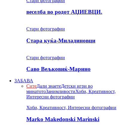
Стари фотографии
веселба во родот АЏИЕВЦИ.
Стари фотографии
Стара куќа-Миладиновци
Стари фотографии
Саво Вељковиќ-Марино
ЗАБАВА
Сите
Дали знаете
Детски игри во
минатото
Занимливости
Хоби, Креативност,
Интересни фотографии
Хоби, Креативност, Интересни фотографии
Marko Makedonski Marinski