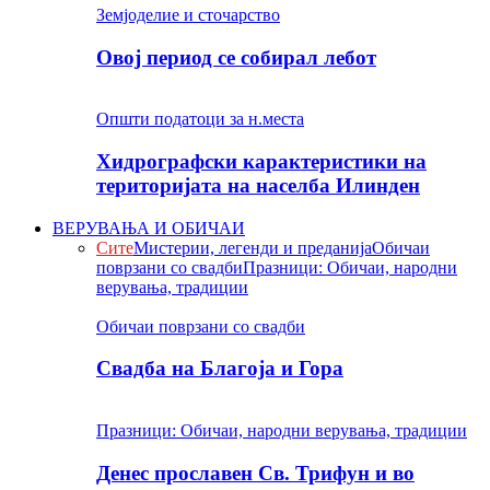
Земјоделие и сточарство
Овој период се собирал лебот
Општи податоци за н.места
Хидрографски карактеристики на
територијата на населба Илинден
ВЕРУВАЊА И ОБИЧАИ
Сите
Мистерии, легенди и преданија
Обичаи
поврзани со свадби
Празници: Обичаи, народни
верувања, традиции
Обичаи поврзани со свадби
Свадба на Благоја и Гора
Празници: Обичаи, народни верувања, традиции
Денес прославен Св. Трифун и во