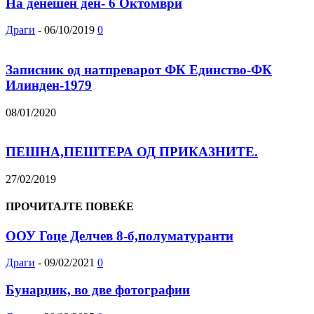
На денешен ден- 6 Октомври
Драги
-
06/10/2019
0
Записник од натпреварот ФК Единство-ФК
Илинден-1979
08/01/2020
ПЕШНА,ПЕШТЕРА ОД ПРИКАЗНИТЕ.
27/02/2019
ПРОЧИТАЈТЕ ПОВЕЌЕ
OОУ Гоце Делчев 8-б,полуматуранти
Драги
-
09/02/2021
0
Бунарџик, во две фотографии