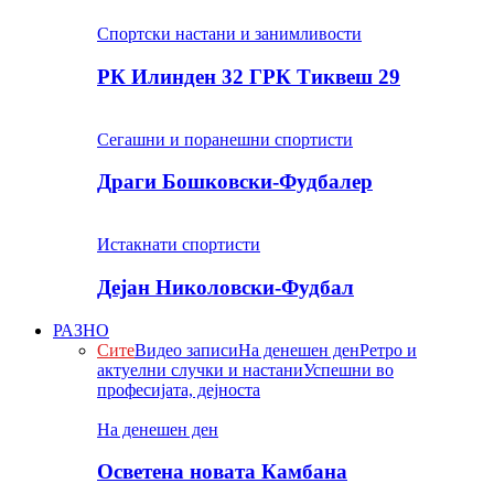
Спортски настани и занимливости
РК Илинден 32 ГРК Тиквеш 29
Сегашни и поранешни спортисти
Драги Бошковски-Фудбалер
Истакнати спортисти
Дејан Николовски-Фудбал
РАЗНО
Сите
Видео записи
На денешен ден
Ретро и
актуелни случки и настани
Успешни во
професијата, дејноста
На денешен ден
Осветена новата Камбана