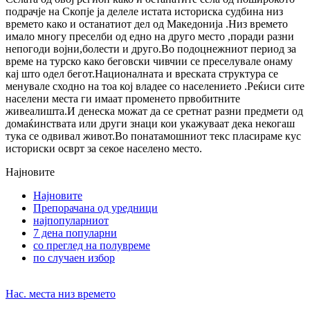
подрачје на Скопје ја делеле истата историска судбина низ
времето како и останатиот дел од Македонија .Низ времето
имало многу преселби од едно на друго место ,поради разни
непогоди војни,болести и друго.Во подоцнежниот период за
време на турско како беговски чивчии се преселувале онаму
кај што одел бегот.Националната и вреската структура се
менувале сходно на тоа кој владее со населението .Реќиси сите
населени места ги имаат променето првобитните
живеалишта.И денеска можат да се сретнат разни предмети од
домаќинствата или други знаци кои укажуваат дека некогаш
тука се одвивал живот.Во понатамошниот текс пласираме кус
историски осврт за секое населено место.
Најновите
Најновите
Препорачана од уредници
најпопуларниот
7 дена популарни
со преглед на полувреме
по случаен избор
Нас. места низ времето