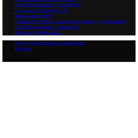
Обичаи поврзани со свадби
197
Истакнати спортисти
185
Занимливости
167
Празници: Обичаи, народни верувања, традиции
162
Спортски клубови и школи
132
Фолклор и Музика
123
Услови на употреба и приватност
Контакт
© Ilinden-skopje.mk