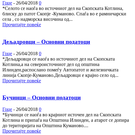
Гоце
-
26/04/2018
0
*Селото се наоѓа во источниот дел на Скопската Котлина,
блиску до патот Скопје -Куманово. Спаѓа во е рамничарски
села , со надморска височина од...
Прочитајте повеќе
Дељадровци – Основни податоци
Гоце
-
26/04/2018
0
*Дељадровци се наоѓа во источниот дел на Скопската
Котлина,а на североисточниот дел од општина
Илинден,распослано помеѓу Автопатот и железничката
линија Скопје-Куманово.Дељадровци е крајно село од...
Прочитајте повеќе
Бучинци – Основни податоци
Гоце
-
26/04/2018
0
*Бучинци се наоѓа во крајниот источен дел на Скопската
Котлина и припаѓа на Општина Илинден, а атарот се допира
до територијата на Општина Куманово....
Прочитајте повеќе