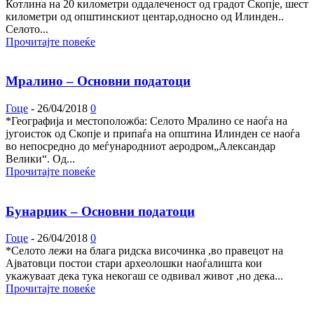
Котлина на 20 километри оддалеченост од градот Скопје, шест
километри од општинскиот центар,односно од Илинден..
Селото...
Прочитајте повеќе
Мралино – Основни податоци
Гоце
-
26/04/2018
0
*Географија и местоположба: Селото Мралино се наоѓа на
југоисток од Скопје и припаѓа на општина Илинден се наоѓа
во непосредно до меѓународниот аеродром„Александар
Велики“. Од...
Прочитајте повеќе
Бунарџик – Основни податоци
Гоце
-
26/04/2018
0
*Селото лежи на блага ридска височинка ,во правецот на
Ајватовци постои стари археолошки наоѓалишта кои
укажуваат дека тука некогаш се одвивал живот ,но дека...
Прочитајте повеќе