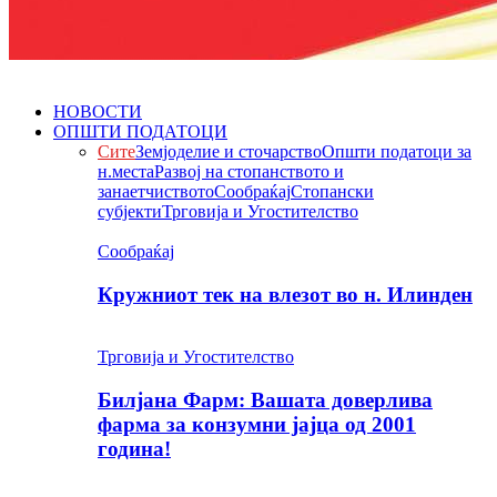
НОВОСТИ
ОПШТИ ПОДАТОЦИ
Сите
Земјоделие и сточарство
Општи податоци за
н.места
Развој на стопанството и
занаетчиството
Сообраќај
Стопански
субјекти
Трговија и Угостителство
Сообраќај
Кружниот тек на влезот во н. Илинден
Трговија и Угостителство
Билјана Фарм: Вашата доверлива
фарма за конзумни јајца од 2001
година!