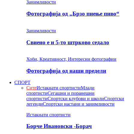
Занимливости
Фотографија од „Брзо пиење пиво“
Занимливости
Свиено е и 5-то штрково седало
Хоби, Креативност, Интересни фотографии
Фотографија од наши предели
СПОРТ
Сите
Истакнати спортисти
Млади
спортисти
Сегашни и поранешни
спортисти
Спортски клубови и школи
Спортски
легенди
Спортски настани и занимливости
Истакнати спортисти
Борче Ивановски -Борач