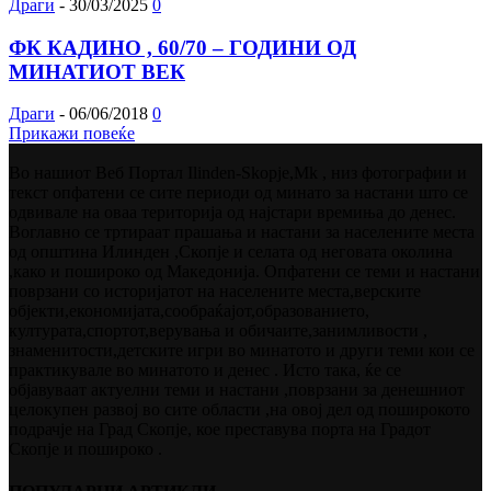
Драги
-
30/03/2025
0
ФК КАДИНО , 60/70 – ГОДИНИ ОД
МИНАТИОТ ВЕК
Драги
-
06/06/2018
0
Прикажи повеќе
Во нашиот Веб Портал Ilinden-Skopje,Mk , низ фотографии и
текст опфатени се сите периоди од минато за настани што се
одвивале на оваа територија од најстари времиња до денес.
Воглавно се тртираат прашања и настани за населените места
од општина Илинден ,Скопје и селата од неговата околина
,како и пошироко од Македонија. Опфатени се теми и настани
поврзани со историјатот на населените места,верските
објекти,економијата,сообраќајот,образованието,
културата,спортот,верувања и обичаите,занимливости ,
знаменитости,детските игри во минатото и други теми кои се
практикувале во минатото и денес . Исто така, ќе се
објавуваат актуелни теми и настани ,поврзани за денешниот
целокупен развој во сите области ,на овој дел од поширокото
подрачје на Град Скопје, кое преставува порта на Градот
Скопје и пошироко .