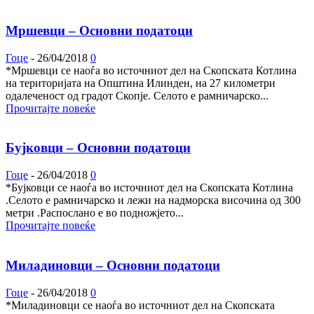
Мршевци – Основни податоци
Гоце
-
26/04/2018
0
*Мршевци се наоѓа во источниот дел на Скопската Котлина
на територијата на Општина Илинден, на 27 километри
одалеченост од градот Скопје. Селото е рамничарско...
Прочитајте повеќе
Бујковци – Основни податоци
Гоце
-
26/04/2018
0
*Бујковци се наоѓа во источниот дел на Скопската Котлина
.Селото е рамничарско и лежи на надморска височина од 300
метри .Распослано е во подножјето...
Прочитајте повеќе
Миладиновци – Основни податоци
Гоце
-
26/04/2018
0
*Миладиновци се наоѓа во источниот дел на Скопската