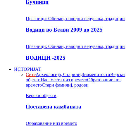
Бучинци
Празници: Обичаи, народни верувања, традиции
Водици во Белви 2009 до 2025
Празници: Обичаи, народни верувања, традиции
ВОДИЦИ -2025
ИСТОРИЈАТ
Сите
Археологија, Старини,Знаменитости
Верски
објекти
Нас. места низ времето
Образование низ
времето
Стари фамилиј. родови
Верски објекти
Поставена камбаната
Образование низ времето