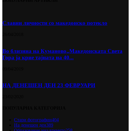
ПОПУЛАРНИ АРТИКЛИ
Славни личности со македонско потекло
26/04/2018
Во близина на Кумановo„Македонската Света
Гора ја крие тајната на 40...
09/04/2019
НА ДЕНЕШЕН ДЕН 23 ФЕВРУАРИ
23/02/2020
ПОПУЛАРНА КАТЕГОРИЈА
Стари фотографии
404
На денешен ден
389
Образование низ времето
258