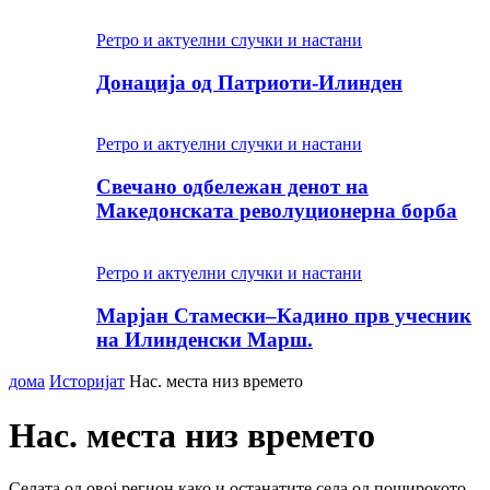
Ретро и актуелни случки и настани
Донација од Патриоти-Илинден
Ретро и актуелни случки и настани
Свечано одбележан денот на
Македонската револуционерна борба
Ретро и актуелни случки и настани
Марјан Стамески–Кадино прв учесник
на Илинденски Марш.
дома
Историјат
Нас. места низ времето
Нас. места низ времето
Селата од овој регион како и останатите села од поширокото