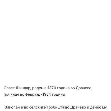
Спасе Шиндар, роден е 1870 година во Драчево,
починал во февруари1954 година.
Закопан е во селските гробишта во Драчево и денес му