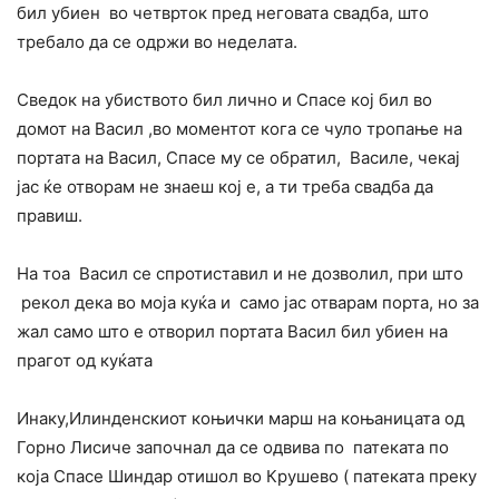
бил убиен во четврток пред неговата свадба, што
требало да се одржи во неделата.
Сведок на убиството бил лично и Спасе кој бил во
домот на Васил ,во моментот кога се чуло тропање на
портата на Васил, Спасе му се обратил, Василе, чекај
јас ќе отворам не знаеш кој е, а ти треба свадба да
правиш.
На тоа Васил се спротиставил и не дозволил, при што
рекол дека во моја куќа и само јас отварам порта, но за
жал само што е отворил портата Васил бил убиен на
прагот од куќата
Инаку,Илинденскиот коњички марш на коњаницата од
Горно Лисиче започнал да се одвива по патеката по
која Спасе Шиндар отишол во Крушево ( патеката преку