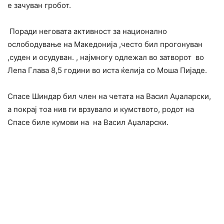
е зачуван гробот.
Поради неговата активност за национално
ослободување на Македонија ,често бил прогонуван
,суден и осудуван. , најмногу одлежал во затворот во
Лепа Глава 8,5 години во иста ќелија со Моша Пијаде.
Спасе Шиндар бил член на четата на Васил Аџаларски,
а покрај тоа нив ги врзувало и кумството, родот на
Спасе биле кумови на на Васил Аџаларски.