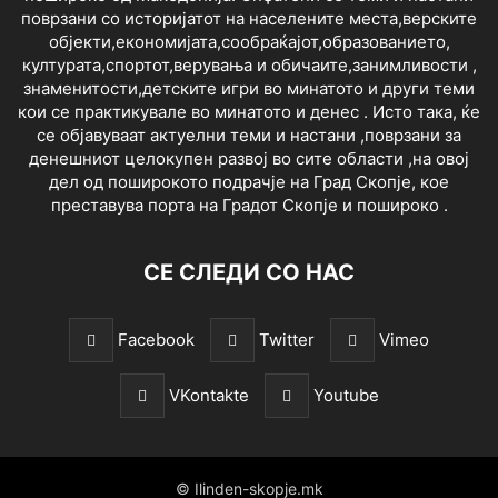
поврзани со историјатот на населените места,верските
објекти,економијата,сообраќајот,образованието,
културата,спортот,верувања и обичаите,занимливости ,
знаменитости,детските игри во минатото и други теми
кои се практикувале во минатото и денес . Исто така, ќе
се објавуваат актуелни теми и настани ,поврзани за
денешниот целокупен развој во сите области ,на овој
дел од поширокото подрачје на Град Скопје, кое
преставува порта на Градот Скопје и пошироко .
СЕ СЛЕДИ СО НАС
Facebook
Twitter
Vimeo
VKontakte
Youtube
© Ilinden-skopje.mk