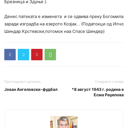
Брезница и Здуње ).
Денес патеката е изменета и се одвива преку Богомила
заради изградба на езерото Козјак. . (Податокци од Илчо
Шиндар Крстевски,потомок наа Спасе Шиндер)
Претходниот артикал,
Следната статија
Јован Ангеловски-фудбал
*8 август 1943 г. родена е
Есма Реџепова