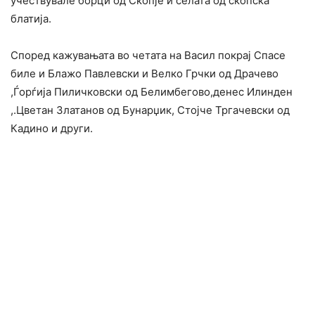
учествувале борци од Скопје и селата од скопска
блатија.
Според кажувањата во четата на Васил покрај Спасе
биле и Блажо Павлевски и Велко Грчки од Драчево
,Ѓорѓија Пиличковски од Белимбегово,денес Илинден
,.Цветан Златанов од Бунарџик, Стојче Тргачевски од
Кадино и други.