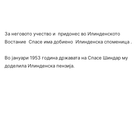
За неговото учество и придонес во Илинденското
Востание Спасе има добиено Илинденска споменица .
Во јануари 1953 година државата на Спасе Шиндар му
доделила Илинденска пензија.