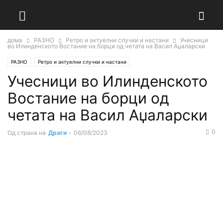
дома
РАЗНО
Ретро и актуелни случки и настани
Учесници
во Илинденското Востание на борци од четата на Васил Аџаларски
РАЗНО
Ретро и актуелни случки и настани
Учесници во Илинденското
Востание на борци од
четата на Васил Аџаларски
0
Од страна на
Драги
-
06/08/2023