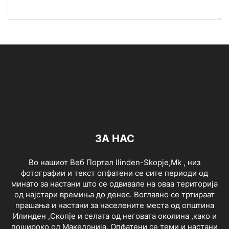
ЗА НАС
Во нашиот Веб Портал Ilinden-Skopje,Mk , низ
фотографии и текст опфатени се сите периоди од
минато за настани што се одвивале на оваа територија
од најстари времиња до денес. Воглавно се тртираат
прашања и настани за населените места од општина
Илинден ,Скопје и селата од неговата околина ,како и
пошироко од Македонија. Опфатени се теми и настани