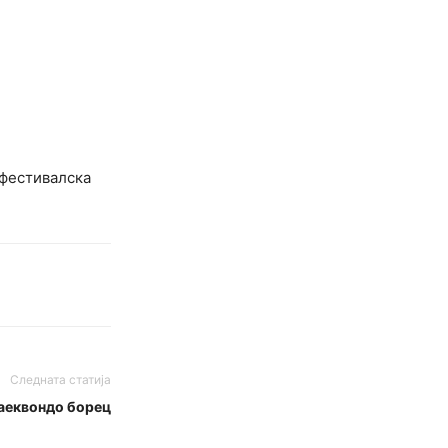
 фестивалска
Следната статија
аеквондо борец