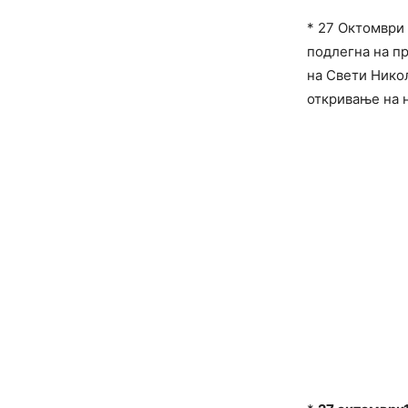
* 27 Октомври
подлегна на пр
на Свети Нико
откривање на н