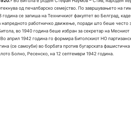
1920.-
Во Битола е роден Стефан Наумов – Стив, народен хер
текнува од печалбарско семејство. По завршувањето на гим
8 година се запиша на Техничкиот факултет во Белград, кад
а напредното работничко движење, поради што беше често з
итола, во 1940 година беше избран за секретар на Месниот
. Во април 1942 година го формира Битолскиот НО партизанс
гина (се самоуби) во борбата против бугарската фашистичка 
елото Болно, Ресенско, на 12 септември 1942 година.