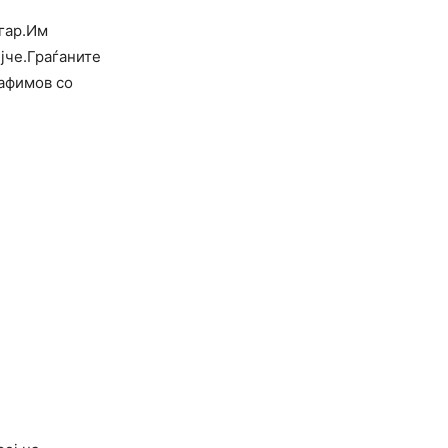
гар.Им
јче.Граѓаните
рафимов со