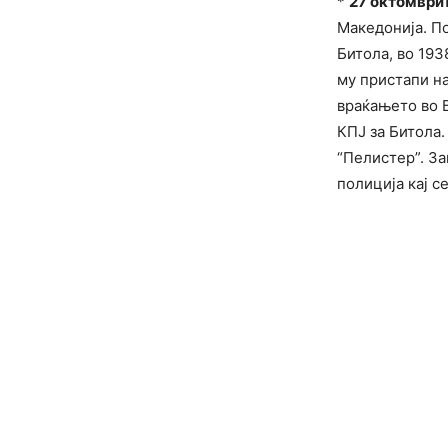
*
27 октомври
Македонија. По
Битола, во 193
му пристапи н
враќањето во Б
КПЈ за Битола
“Пелистер”. За
полиција кај с