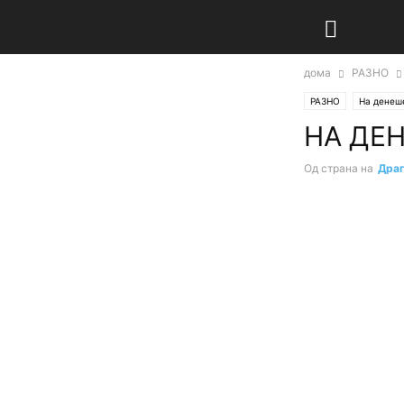
дома
РАЗНО
РАЗНО
На денеш
НА ДЕН
Од страна на
Дра