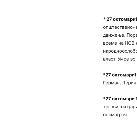
* 27 октомври
општествено- 
движење. Порад
време на НОВ 
народноослобо
власт. Умре во 
*27 октомври1
Герман, Леринс
*27 октомври 
трговија и цар
посматрач