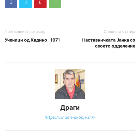
Претходниот артикал,
Следната статија
Ученици од Кадино -1971
Наставничката Јанка со
своето одделение
Драги
https://ilinden-skopje.mk/