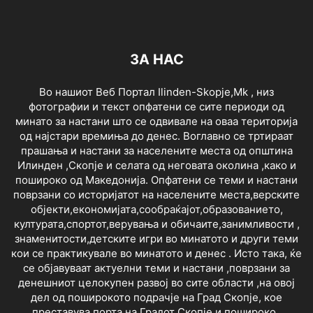
ЗА НАС
Во нашиот Веб Портал Ilinden-Skopje,Mk , низ
фотографии и текст опфатени се сите периоди од
минато за настани што се одвивале на оваа територија
од најстари времиња до денес. Воглавно се тртираат
прашања и настани за населените места од општина
Илинден ,Скопје и селата од неговата околина ,како и
пошироко од Македонија. Опфатени се теми и настани
поврзани со историјатот на населените места,верските
објекти,економијата,сообраќајот,образованието,
културата,спортот,верувања и обичаите,занимливости ,
знаменитости,детските игри во минатото и други теми
кои се практикувале во минатото и денес . Исто така, ќе
се објавуваат актуелни теми и настани ,поврзани за
денешниот целокупен развој во сите области ,на овој
дел од поширокото подрачје на Град Скопје, кое
преставува порта на Градот Скопје и пошироко .