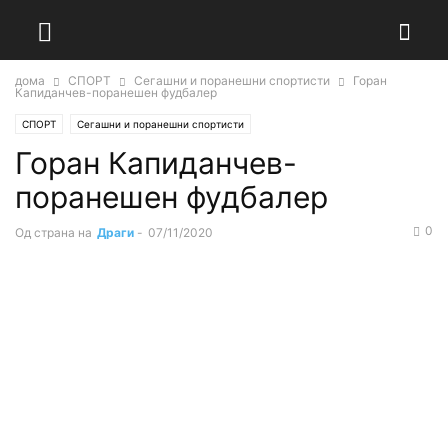
дома
СПОРТ
Сегашни и поранешни спортисти
Горан
Капиданчев-поранешен фудбалер
СПОРТ
Сегашни и поранешни спортисти
Горан Капиданчев-
поранешен фудбалер
0
Од страна на
Драги
-
07/11/2020