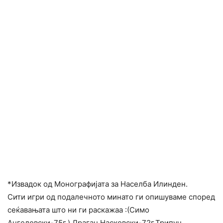
*Извадок од Монографијата за Населба Илинден.
Сити игри од подалечното минато ги опишуваме според
сеќавањата што ни ги раскажаа :(Симо
Ангеловски-75г.),Драган Насковски-72г,Трипун