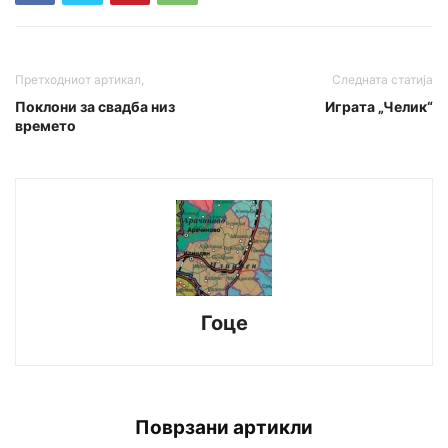
Претходниот артикал,
Следната статија
Поклони за свадба низ
Играта „Челик“
времето
Гоце
Поврзани артикли