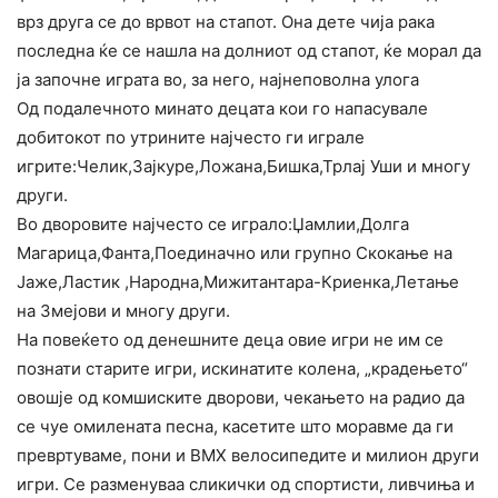
врз друга се до врвот на стапот. Она дете чија рака
последна ќе се нашла на долниот од стапот, ќе морал да
ја започне играта во, за него, најнеповолна улога
Од подалечното минато децата кои го напасувале
добитокот по утрините најчесто ги играле
игрите:Челик,Зајкуре,Ложан
а,Бишка,Трлај Уши и многу
други.
Во дворовите најчесто се играло:Џамлии,Долга
Магарица,Фанта,Поединачно или групно Скокање на
Јаже,Ластик ,Народна,Мижитантара-Криен
ка,Летање
на Змејови и многу други.
На повеќето од денешните деца овие игри не им се
познати старите игри, искинатите колена, „крадењето“
овошје од комшиските дворови, чекањето на радио да
се чуе омилената песна, касетите што моравме да ги
превртуваме, пони и BMX велосипедите и милион други
игри. Се разменуваа сликички од спортисти, ливчиња и