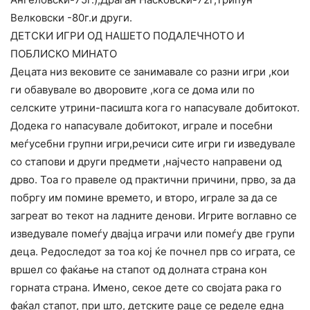
Велковски -80г.и други.
ДЕТСКИ ИГРИ ОД НАШЕТО ПОДАЛЕЧНОТО И
ПОБЛИСКО МИНАТО
Децата низ вековите се занимавале со разни игри ,кои
ги обавувале во дворовите ,
кога се дома или по
селските утрини-пасишта кога го напасувале добитокот.
Додека го напасувале добитокот, играле и посебни
меѓусебни групни игри,речиси сите игри ги изведувале
со стапови и други предмети ,најчесто направени од
дрво. Тоа го правеле од практични причини, прво, за да
побргу им помине времето, и второ, играле за да се
загреат во текот на ладните денови. Игрите воглавно се
изведувале помеѓу двајца играчи или помеѓу две групи
деца. Редоследот за тоа кој ќе почнел прв со играта, се
вршел со фаќање на стапот од долната страна кон
горната страна. Имено, секое дете со својата рака го
фаќал стапот, при што, детските раце се ределе една