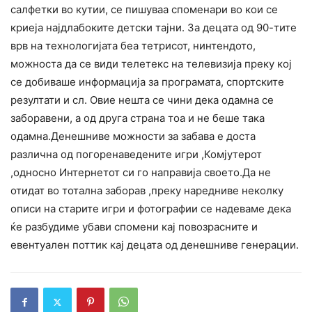
салфетки во кутии, се пишуваа споменари во кои се
криеја најдлабоките детски тајни. За децата од 90-тите
врв на технологијата беа тетрисот, нинтендото,
можноста да се види телетекс на телевизија преку кој
се добиваше информација за програмата, спортските
резултати и сл. Овие нешта се чини дека одамна се
заборавени, а од друга страна тоа и не беше така
одамна.Денешниве можности за забава е доста
различна од погоренаведените игри ,Комјутерот
,односно Интернетот си го направија своето.Да не
отидат во тотална заборав ,преку наредниве неколку
описи на старите игри и фотографии се надеваме дека
ќе разбудиме убави спомени кај повозрасните и
евентуален поттик кај децата од денешниве генерации.