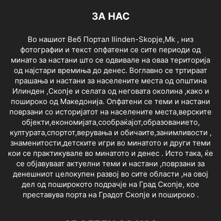
ЗА НАС
Во нашиот Веб Портал Ilinden-Skopje,Mk , низ
фотографии и текст опфатени се сите периоди од
минато за настани што се одвивале на оваа територија
од најстари времиња до денес. Воглавно се тртираат
прашања и настани за населените места од општина
Илинден ,Скопје и селата од неговата околина ,како и
пошироко од Македонија. Опфатени се теми и настани
поврзани со историјатот на населените места,верските
објекти,економијата,сообраќајот,образованието,
културата,спортот,верувања и обичаите,занимливости ,
знаменитости,детските игри во минатото и други теми
кои се практикувале во минатото и денес . Исто така, ќе
се објавуваат актуелни теми и настани ,поврзани за
денешниот целокупен развој во сите области ,на овој
дел од поширокото подрачје на Град Скопје, кое
преставува порта на Градот Скопје и пошироко .