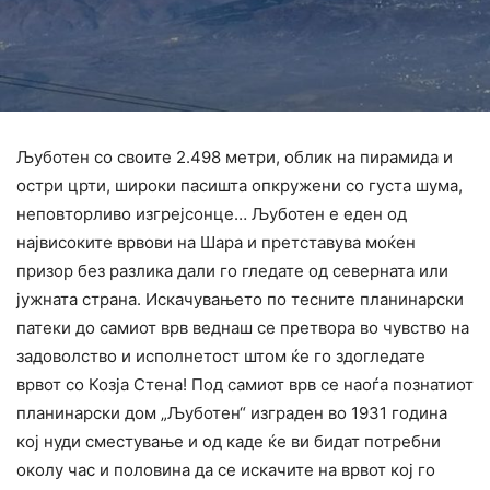
Љуботен со своите 2.498 метри, облик на пирамида и
остри црти, широки пасишта опкружени со густа шума,
неповторливо изгрејсонце… Љуботен е еден од
највисоките врвови на Шара и претставува моќен
призор без разлика дали го гледате од северната или
јужната страна. Искачувањето по тесните планинарски
патеки до самиот врв веднаш се претвора во чувство на
задоволство и исполнетост штом ќе го здогледате
врвот со Козја Стена! Под самиот врв се наоѓа познатиот
планинарски дом „Љуботен“ изграден во 1931 година
кој нуди сместување и од каде ќе ви бидат потребни
околу час и половина да се искачите на врвот кој го