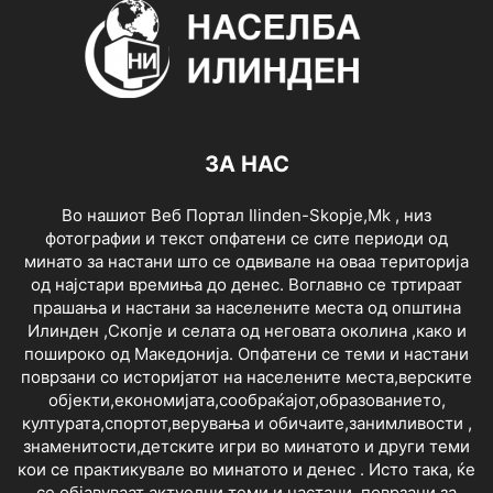
ЗА НАС
Во нашиот Веб Портал Ilinden-Skopje,Mk , низ
фотографии и текст опфатени се сите периоди од
минато за настани што се одвивале на оваа територија
од најстари времиња до денес. Воглавно се тртираат
прашања и настани за населените места од општина
Илинден ,Скопје и селата од неговата околина ,како и
пошироко од Македонија. Опфатени се теми и настани
поврзани со историјатот на населените места,верските
објекти,економијата,сообраќајот,образованието,
културата,спортот,верувања и обичаите,занимливости ,
знаменитости,детските игри во минатото и други теми
кои се практикувале во минатото и денес . Исто така, ќе
се објавуваат актуелни теми и настани ,поврзани за