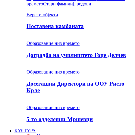
времето
Стари фамилиј. родови
Верски објекти
Поставена камбаната
Образование низ времето
Доградба на училиштето Гоце Делчев
Образование низ времето
Досегашни Директори на ООУ Ристо
Крле
Образование низ времето
5-то одделенци-Мршевци
КУЛТУРА