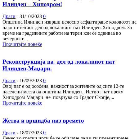
Илинден – Хиподром!
Драги
-
31/10/2023
0
Општина Илинден изврши целосно асфалтирање коловозот на
најоштетениот дел од локалниот пат Илинден-Хиподром. За
време на градежните работи на терен кои се одвиваа во
вечерните...
Прочитајте повеќе
Реконструкција на дел од локалниот пат
Илинден-Маџари.
Драги
-
16/09/2023
0
Овој пат е од особена важност за жителите од сите 12-те
населени места од општина Илинден. Истиот пат преку
Хиподром-Маџари не поврзува со Градот Скопје,...
Прочитајте повеќе
Жетва и вршидба низ времето
Драги
-
18/07/2023
0
Денес во кратки црти ќе се обидеме да ви ги презентираме