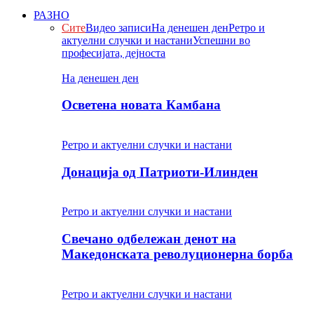
РАЗНО
Сите
Видео записи
На денешен ден
Ретро и
актуелни случки и настани
Успешни во
професијата, дејноста
На денешен ден
Осветена новата Камбана
Ретро и актуелни случки и настани
Донација од Патриоти-Илинден
Ретро и актуелни случки и настани
Свечано одбележан денот на
Македонската револуционерна борба
Ретро и актуелни случки и настани