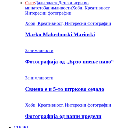
Сите
Дали знаете
Детски игри во
минатото
Занимливости
Хоби, Креативност,
Интересни фотографии
Хоби, Креативност, Интересни фотографии
Marko Makedonski Marinski
Занимливости
Фотографија од „Брзо пиење пиво“
Занимливости
Свиено е и 5-то штрково седало
Хоби, Креативност, Интересни фотографии
Фотографија од наши предели
СПОРТ