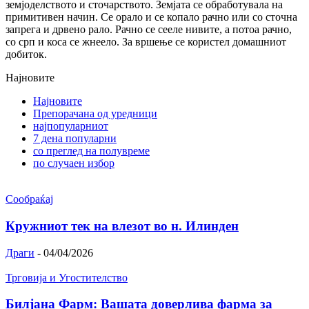
земјоделството и сточарството. Земјата се обработувала на
примитивен начин. Се орало и се копало рачно или со сточна
запрега и дрвено рало. Рачно се сееле нивите, а потоа рачно,
со срп и коса се жнеело. За вршење се користел домашниот
добиток.
Најновите
Најновите
Препорачана од уредници
најпопуларниот
7 дена популарни
со преглед на полувреме
по случаен избор
Сообраќај
Кружниот тек на влезот во н. Илинден
Драги
-
04/04/2026
Трговија и Угостителство
Билјана Фарм: Вашата доверлива фарма за