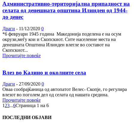
Административно-територијална припадност на
селата од денешната општина Илинден од 1944-
до денес
Драги
-
11/12/2020
0
*6 февруари 1945 година Македонија поделена е на осум
окрузи,меѓу кои и Скопскиот. Сите население места на
денешната Општина Илинден влегле во составот на
Скопскиот...
Прочитајте повеќе
Влез во Кадино и околните села
Драги
-
27/09/2020
0
Оваа сообрајќаница од автопатот Велес- Скопје, го регулира
влезот во поголем дел од селата од нашата средина.
Прочитајте повеќе
1
2
3
...
6
Страница 1 на 6
ПОСЛЕДНИ ОБЈАВИ