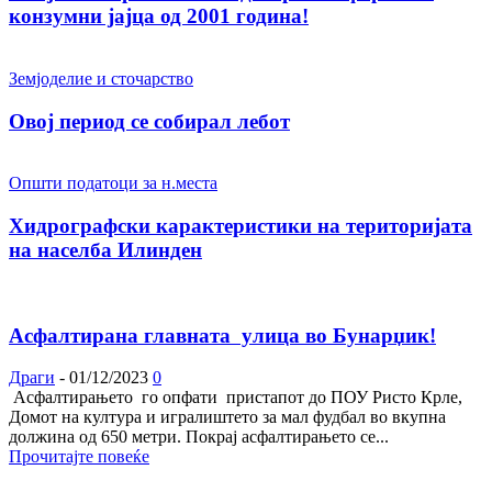
конзумни јајца од 2001 година!
Земјоделие и сточарство
Овој период се собирал лебот
Општи податоци за н.места
Хидрографски карактеристики на територијата
на населба Илинден
Асфалтирана главната улица во Бунарџик!
Драги
-
01/12/2023
0
Асфалтирањето го опфати пристапот до ПОУ Ристо Крле,
Домот на култура и игралиштето за мал фудбал во вкупна
должина од 650 метри. Покрај асфалтирањето се...
Прочитајте повеќе