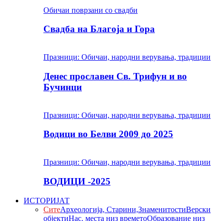
Обичаи поврзани со свадби
Свадба на Благоја и Гора
Празници: Обичаи, народни верувања, традиции
Денес прославен Св. Трифун и во
Бучинци
Празници: Обичаи, народни верувања, традиции
Водици во Белви 2009 до 2025
Празници: Обичаи, народни верувања, традиции
ВОДИЦИ -2025
ИСТОРИЈАТ
Сите
Археологија, Старини,Знаменитости
Верски
објекти
Нас. места низ времето
Образование низ