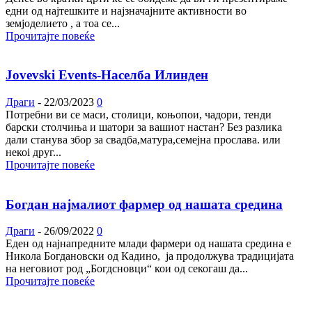
едни од најтешките и најзначајните активности во
земјоделието , а тоа се...
Прочитајте повеќе
Jovevski Events-Населба Илинден
Драги
-
22/03/2023
0
Потребни ви се маси, столици, коњопои, чадори, тенди
барски столчиња и шатори за вашиот настан? Без разлика
дали станува збор за свадба,матура,семејна прослава. или
некоі друг...
Прочитајте повеќе
Богдан најмалиот фармер од нашата средина
Драги
-
26/09/2022
0
Еден од најнапредните млади фармери од нашата средина е
Никола Богдановски од Кадино, ја продолжува традицијата
на неговиот род „Богдсновци“ кои од секогаш да...
Прочитајте повеќе