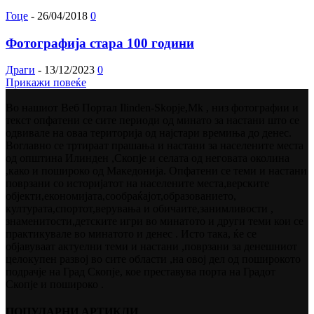
Гоце
-
26/04/2018
0
Фотографија стара 100 години
Драги
-
13/12/2023
0
Прикажи повеќе
Во нашиот Веб Портал Ilinden-Skopje,Mk , низ фотографии и
текст опфатени се сите периоди од минато за настани што се
одвивале на оваа територија од најстари времиња до денес.
Воглавно се тртираат прашања и настани за населените места
од општина Илинден ,Скопје и селата од неговата околина
,како и пошироко од Македонија. Опфатени се теми и настани
поврзани со историјатот на населените места,верските
објекти,економијата,сообраќајот,образованието,
културата,спортот,верувања и обичаите,занимливости ,
знаменитости,детските игри во минатото и други теми кои се
практикувале во минатото и денес . Исто така, ќе се
објавуваат актуелни теми и настани ,поврзани за денешниот
целокупен развој во сите области ,на овој дел од поширокото
подрачје на Град Скопје, кое преставува порта на Градот
Скопје и пошироко .
ПОПУЛАРНИ АРТИКЛИ