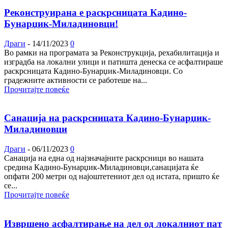
Реконструирана е раскрсницата Кадино-
Бунарџик-Миладиновци!
Драги
-
14/11/2023
0
Во рамки на програмата за Реконструкција, рехабилитација и
изградба на локални улици и патишта денеска се асфалтираше
раскрсницата Кадино-Бунарџик-Миладиновци. Со
градежните активности се работеше на...
Прочитајте повеќе
Санација на раскрсницата Кадино-Бунарџик-
Миладиновци
Драги
-
06/11/2023
0
Санација на една од најзначајните раскрсници во нашата
средина Кадино-Бунарџик-Миладиновци,санацијата ќе
опфати 200 метри од најоштетениот дел од истата, пришто ќе
се...
Прочитајте повеќе
Извршено асфалтирање на дел од локалниот пат