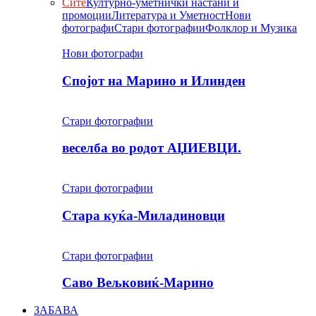
Сите
Културно-уметнички настани и
промоции
Литература и Уметност
Нови
фотографи
Стари фотографии
Фолклор и Музика
Нови фотографи
Спојот на Марино и Илинден
Стари фотографии
веселба во родот АЏИЕВЦИ.
Стари фотографии
Стара куќа-Миладиновци
Стари фотографии
Саво Вељковиќ-Марино
ЗАБАВА