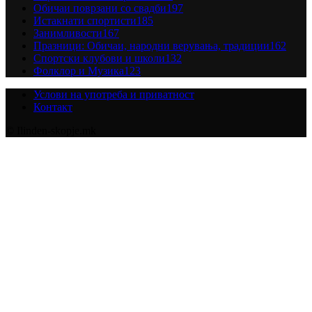
Обичаи поврзани со свадби
197
Истакнати спортисти
185
Занимливости
167
Празници: Обичаи, народни верувања, традиции
162
Спортски клубови и школи
132
Фолклор и Музика
123
Услови на употреба и приватност
Контакт
© Ilinden-skopje.mk