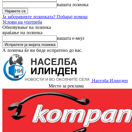
вашата лозинка
Ја заборавивте лозинката? Побарај помош
Услови на употреба
Обновување на лозинка
враќање на лозинка
вашата е-мејл
А лозинка ќе ви биде испратено до вас.
Населба Илинден
Место за реклама