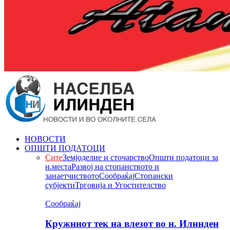
НОВОСТИ
ОПШТИ ПОДАТОЦИ
Сите
Земјоделие и сточарство
Општи податоци за
н.места
Развој на стопанството и
занаетчиството
Сообраќај
Стопански
субјекти
Трговија и Угостителство
Сообраќај
Кружниот тек на влезот во н. Илинден