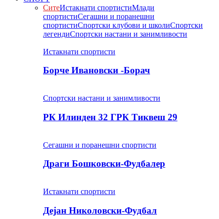
Сите
Истакнати спортисти
Млади
спортисти
Сегашни и поранешни
спортисти
Спортски клубови и школи
Спортски
легенди
Спортски настани и занимливости
Истакнати спортисти
Борче Ивановски -Борач
Спортски настани и занимливости
РК Илинден 32 ГРК Тиквеш 29
Сегашни и поранешни спортисти
Драги Бошковски-Фудбалер
Истакнати спортисти
Дејан Николовски-Фудбал