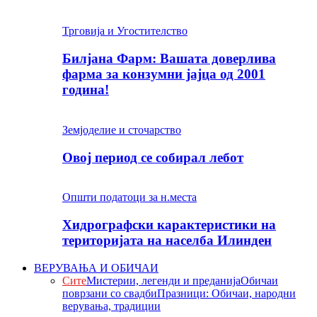
Трговија и Угостителство
Билјана Фарм: Вашата доверлива
фарма за конзумни јајца од 2001
година!
Земјоделие и сточарство
Овој период се собирал лебот
Општи податоци за н.места
Хидрографски карактеристики на
територијата на населба Илинден
ВЕРУВАЊА И ОБИЧАИ
Сите
Мистерии, легенди и преданија
Обичаи
поврзани со свадби
Празници: Обичаи, народни
верувања, традиции