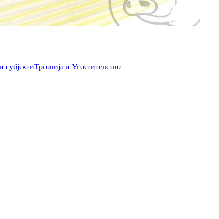
и субјекти
Трговија и Угостителство