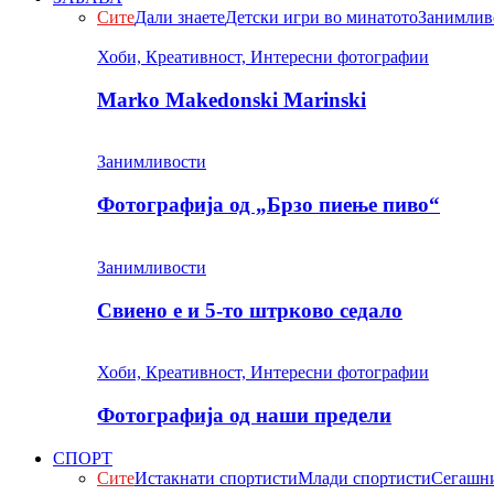
Сите
Дали знаете
Детски игри во минатото
Занимлив
Хоби, Креативност, Интересни фотографии
Marko Makedonski Marinski
Занимливости
Фотографија од „Брзо пиење пиво“
Занимливости
Свиено е и 5-то штрково седало
Хоби, Креативност, Интересни фотографии
Фотографија од наши предели
СПОРТ
Сите
Истакнати спортисти
Млади спортисти
Сегашни