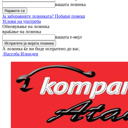
вашата лозинка
Ја заборавивте лозинката? Побарај помош
Услови на употреба
Обновување на лозинка
враќање на лозинка
вашата е-мејл
А лозинка ќе ви биде испратено до вас.
Населба Илинден