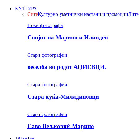
КУЛТУРА
Сите
Културно-уметнички настани и промоции
Лите
Нови фотографи
Спојот на Марино и Илинден
Стари фотографии
веселба во родот АЏИЕВЦИ.
Стари фотографии
Стара куќа-Миладиновци
Стари фотографии
Саво Вељковиќ-Марино
ЗАБАВА