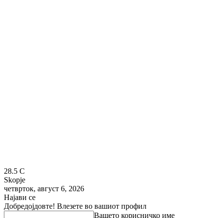
28.5
C
Skopje
четврток, август 6, 2026
Најави се
Добредојдовте! Влезете во вашиот профил
Вашето корисничко име