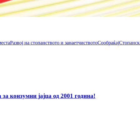
места
Развој на стопанството и занаетчиството
Сообраќај
Стопанск
за конзумни јајца од 2001 година!