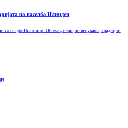
ријата на населба Илинден
и со свадби
Празници: Обичаи, народни верувања, традиции
ци