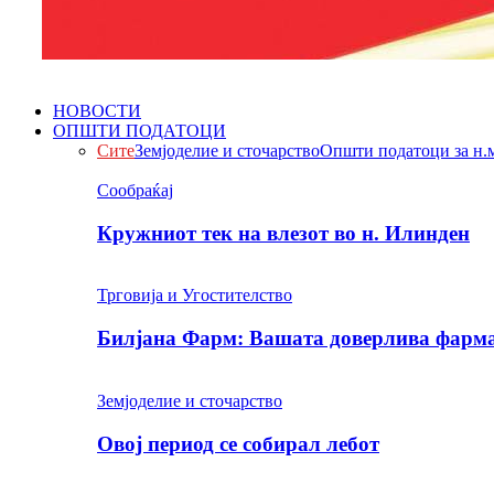
НОВОСТИ
ОПШТИ ПОДАТОЦИ
Сите
Земјоделие и сточарство
Општи податоци за н.
Сообраќај
Кружниот тек на влезот во н. Илинден
Трговија и Угостителство
Билјана Фарм: Вашата доверлива фарма 
Земјоделие и сточарство
Овој период се собирал лебот