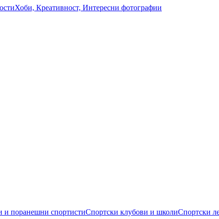
ости
Хоби, Креативност, Интересни фотографии
 и поранешни спортисти
Спортски клубови и школи
Спортски л