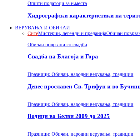
Општи податоци за н.места
Хидрографски карактеристики на терито
ВЕРУВАЊА И ОБИЧАИ
Сите
Мистерии, легенди и преданија
Обичаи поврзан
Обичаи поврзани со свадби
Свадба на Благоја и Гора
Празници: Обичаи, народни верувања, традиции
Денес прославен Св. Трифун и во Бучин
Празници: Обичаи, народни верувања, традиции
Водици во Белви 2009 до 2025
Празници: Обичаи, народни верувања, традиции