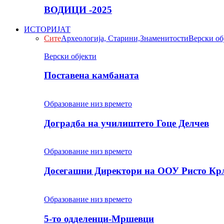
ВОДИЦИ -2025
ИСТОРИЈАТ
Сите
Археологија, Старини,Знаменитости
Верски об
Верски објекти
Поставена камбаната
Образование низ времето
Доградба на училиштето Гоце Делчев
Образование низ времето
Досегашни Директори на ООУ Ристо Кр
Образование низ времето
5-то одделенци-Мршевци