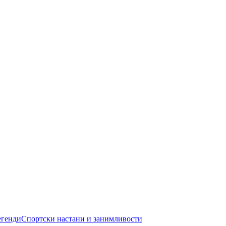
егенди
Спортски настани и занимливости