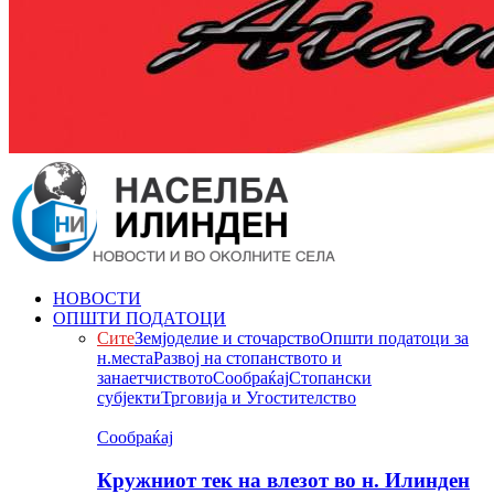
НОВОСТИ
ОПШТИ ПОДАТОЦИ
Сите
Земјоделие и сточарство
Општи податоци за
н.места
Развој на стопанството и
занаетчиството
Сообраќај
Стопански
субјекти
Трговија и Угостителство
Сообраќај
Кружниот тек на влезот во н. Илинден