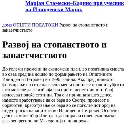
Марјан Стамески–Кадино прв учесник
на Илинденски Марш.
дома
ОПШТИ ПОДАТОЦИ
Развој на стопанството и
занаетчиството
Развој на стопанството и
занаетчиството
До големи промени на економски план, во позитивна смисла
во оваа средина дошло по формирањето на Општините
Илинден и Петровец во 1996 година. Ако пред нивното
формирање во сите населени места постоеле правни субјекти
што можеле да се избројат на прсти, денес нивниот број
изнесува повеќе стотини. Тоа е и причината што денес,
наместо вработување да се бара во Скопје, процесот е
обработен, вработување се бара во се поголемиот број на
индустриски капацитети во Илинден и Петровец.Особено
денес самиот збор Илинден ,асоцира на силен економски
развоен регион во Македонија и пошироко.