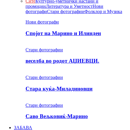
Сите
Културно-уметнички настани и
промоции
Литература и Уметност
Нови
фотографи
Стари фотографии
Фолклор и Музика
Нови фотографи
Спојот на Марино и Илинден
Стари фотографии
веселба во родот АЏИЕВЦИ.
Стари фотографии
Стара куќа-Миладиновци
Стари фотографии
Саво Вељковиќ-Марино
ЗАБАВА