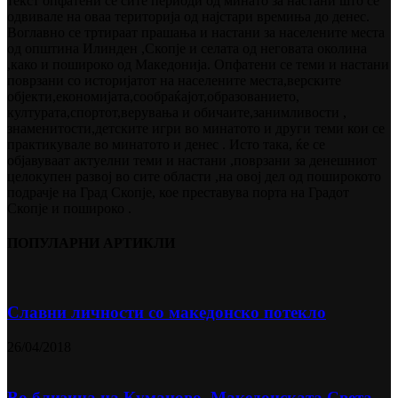
текст опфатени се сите периоди од минато за настани што се
одвивале на оваа територија од најстари времиња до денес.
Воглавно се тртираат прашања и настани за населените места
од општина Илинден ,Скопје и селата од неговата околина
,како и пошироко од Македонија. Опфатени се теми и настани
поврзани со историјатот на населените места,верските
објекти,економијата,сообраќајот,образованието,
културата,спортот,верувања и обичаите,занимливости ,
знаменитости,детските игри во минатото и други теми кои се
практикувале во минатото и денес . Исто така, ќе се
објавуваат актуелни теми и настани ,поврзани за денешниот
целокупен развој во сите области ,на овој дел од поширокото
подрачје на Град Скопје, кое преставува порта на Градот
Скопје и пошироко .
ПОПУЛАРНИ АРТИКЛИ
Славни личности со македонско потекло
26/04/2018
Во близина на Кумановo„Македонската Света