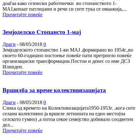
доаѓаа како сезонски работнички во стопанството 1-
МАЈ,копаат патлиџани и речи си сите тука се омаажија,...
Прочитајте повеќе
Земјоделско Стопансто 1-мај
Драги
-
08/05/2018
0
Земјоделското стопанство 1-ви МАЈ ,формирано во 1954г.,во
своето 60-годишно постоење повеќе пати претрпело повеќе
организациски трансформации.Постои и денес со име ДСЗ
Илинден.
Прочитајте повеќе
Вршидба за време колективизацијата
Драги
-
08/05/2018
0
Слика од времето на Колективизацијата1950-1953г. ,кога сите
селани колективно ја вршеле летнината на едно место(на
селското гумно) ,а потоа секое семејство добивало соодветен
дел...
Прочитајте повеќе