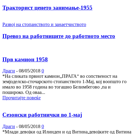
Тракторист ценето занимање-1955
Развој на стопанството и занаетчиството
Превоз на работниците до работното место
Прв камион 1958
Драги
-
08/05/2018
0
*На сликата првиот камион„ПРАГА“ во сопственост на
земјоделско-сточарското стопанството 1-Мај, кој воопшто го
имало во 1958 година во тогашно Белимбегово ,па и
пошироко. Од оваа...
Прочитајте повеќе
Сезонски работнички во 1-мај
Драги
-
08/05/2018
0
*Млади девојки од Илинден и од Витина,девојките од Витина