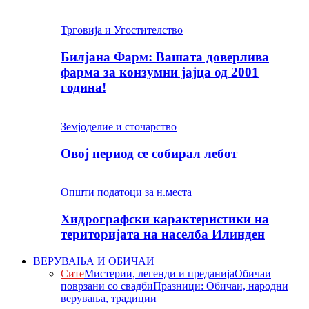
Трговија и Угостителство
Билјана Фарм: Вашата доверлива
фарма за конзумни јајца од 2001
година!
Земјоделие и сточарство
Овој период се собирал лебот
Општи податоци за н.места
Хидрографски карактеристики на
територијата на населба Илинден
ВЕРУВАЊА И ОБИЧАИ
Сите
Мистерии, легенди и преданија
Обичаи
поврзани со свадби
Празници: Обичаи, народни
верувања, традиции