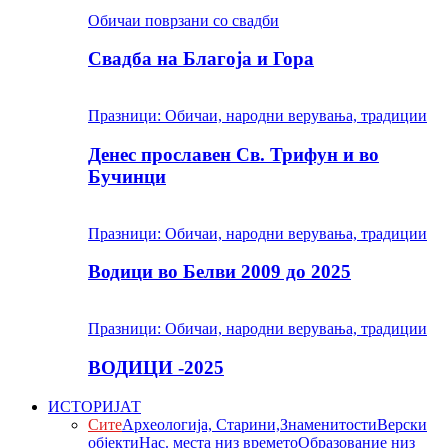
Обичаи поврзани со свадби
Свадба на Благоја и Гора
Празници: Обичаи, народни верувања, традиции
Денес прославен Св. Трифун и во
Бучинци
Празници: Обичаи, народни верувања, традиции
Водици во Белви 2009 до 2025
Празници: Обичаи, народни верувања, традиции
ВОДИЦИ -2025
ИСТОРИЈАТ
Сите
Археологија, Старини,Знаменитости
Верски
објекти
Нас. места низ времето
Образование низ