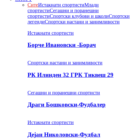
Сите
Истакнати спортисти
Млади
спортисти
Сегашни и поранешни
спортисти
Спортски клубови и школи
Спортски
легенди
Спортски настани и занимливости
Истакнати спортисти
Борче Ивановски -Борач
Спортски настани и занимливости
РК Илинден 32 ГРК Тиквеш 29
Сегашни и поранешни спортисти
Драги Бошковски-Фудбалер
Истакнати спортисти
Дејан Николовски-Фудбал