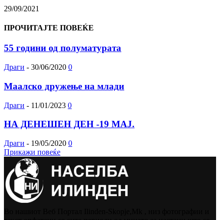
29/09/2021
ПРОЧИТАЈТЕ ПОВЕЌЕ
55 години од полуматурата
Драги
-
30/06/2020
0
Маалско дружење на млади
Драги
-
11/01/2023
0
НА ДЕНЕШЕН ДЕН -19 МАЈ.
Драги
-
19/05/2020
0
Прикажи повеќе
Во нашиот Веб Портал Ilinden-Skopje,Mk , низ фотографии и