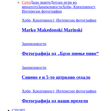
Сите
Дали знаете
Детски игри во
минатото
Занимливости
Хоби, Креативност,
Интересни фотографии
Хоби, Креативност, Интересни фотографии
Marko Makedonski Marinski
Занимливости
Фотографија од „Брзо пиење пиво“
Занимливости
Свиено е и 5-то штрково седало
Хоби, Креативност, Интересни фотографии
Фотографија од наши предели
СПОРТ