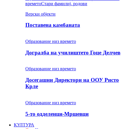
времето
Стари фамилиј. родови
Верски објекти
Поставена камбаната
Образование низ времето
Доградба на училиштето Гоце Делчев
Образование низ времето
Досегашни Директори на ООУ Ристо
Крле
Образование низ времето
5-то одделенци-Мршевци
КУЛТУРА