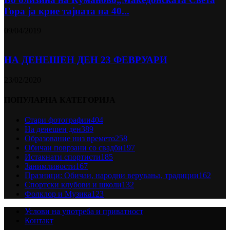
Гора ја крие тајната на 40...
09/04/2019
НА ДЕНЕШЕН ДЕН 23 ФЕВРУАРИ
23/02/2020
ПОПУЛАРНА КАТЕГОРИЈА
Стари фотографии
404
На денешен ден
389
Образование низ времето
258
Обичаи поврзани со свадби
197
Истакнати спортисти
185
Занимливости
167
Празници: Обичаи, народни верувања, традиции
162
Спортски клубови и школи
132
Фолклор и Музика
123
Услови на употреба и приватност
Контакт