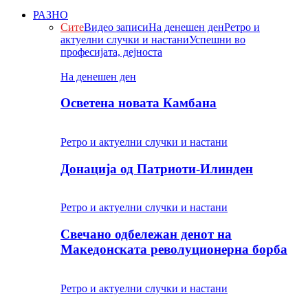
РАЗНО
Сите
Видео записи
На денешен ден
Ретро и
актуелни случки и настани
Успешни во
професијата, дејноста
На денешен ден
Осветена новата Камбана
Ретро и актуелни случки и настани
Донација од Патриоти-Илинден
Ретро и актуелни случки и настани
Свечано одбележан денот на
Македонската револуционерна борба
Ретро и актуелни случки и настани