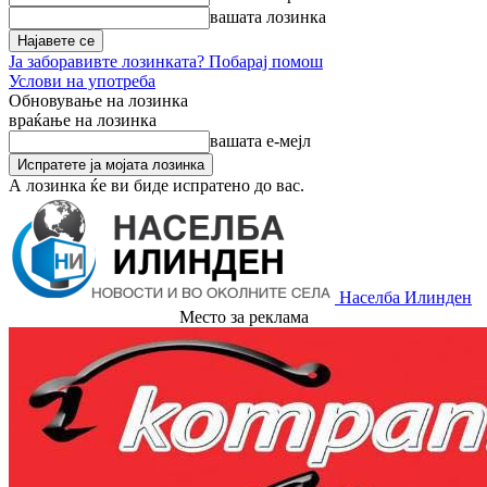
вашата лозинка
Ја заборавивте лозинката? Побарај помош
Услови на употреба
Обновување на лозинка
враќање на лозинка
вашата е-мејл
А лозинка ќе ви биде испратено до вас.
Населба Илинден
Место за реклама