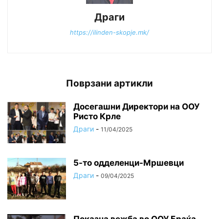
Драги
https://ilinden-skopje.mk/
Поврзани артикли
Досегашни Директори на ООУ
Ристо Крле
Драги
-
11/04/2025
5-то одделенци-Мршевци
Драги
-
09/04/2025
Показна вежба во ООУ Браќа