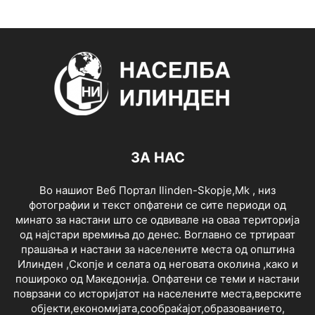
ЗА НАС
Во нашиот Веб Портал Ilinden-Skopje,Mk , низ
фотографии и текст опфатени се сите периоди од
минато за настани што се одвивале на оваа територија
од најстари времиња до денес. Воглавно се тртираат
прашања и настани за населените места од општина
Илинден ,Скопје и селата од неговата околина ,како и
пошироко од Македонија. Опфатени се теми и настани
поврзани со историјатот на населените места,верските
објекти,економијата,сообраќајот,образованието,