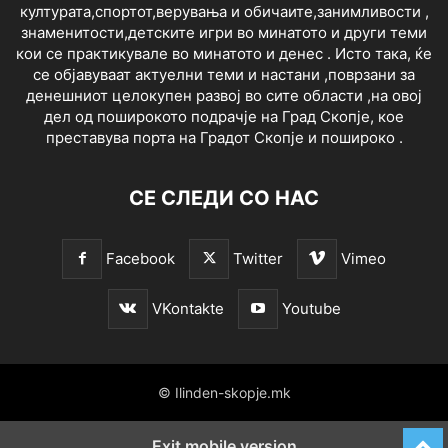
културата,спортот,верувања и обичаите,занимливости ,
знаменитости,детските игри во минатото и други теми
кои се практикувале во минатото и денес . Исто така, ќе
се објавуваат актуелни теми и настани ,поврзани за
денешниот целокупен развој во сите области ,на овој
дел од поширокото подрачје на Град Скопје, кое
преставува порта на Градот Скопје и пошироко .
СЕ СЛЕДИ СО НАС
Facebook
Twitter
Vimeo
VKontakte
Youtube
© Ilinden-skopje.mk
Exit mobile version