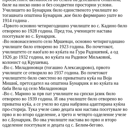
биле на ниско ниво и без соодветни просторни услови.
Училишето во Бунарџик било единственото училиште во
тогашната општина Бунарџик ,кое било фирмирано уште во
1914 година .
-Првото основно четиригодишно училиште во с. Кадино било
отворено во 1928 година. Пред тоа, учениците настава
посетувале во с. Бунарџик.
-Во новонаселеното село Мршевци, основно четиригодишно
училиште било отворено во 1923 година. Во почетокот,
училиштето се наоѓало во куќата на Ѓура Радошевиќ, а од
1926 до 1932 година, во куќата на Радивое Миљковиќ,
колонист од Крушевац.
-Во с. Миладиновци (тогашно Александрово), првото
училиште се отворило во 1937 година. Во почетокот
училиштето било сместено во приватната куќа на Воја
Мишиќ, претседател на општина Бунарџик и во куќата на
баба Вела од село Миладиновци
-Во с. Марино за прв пат училиште на српски јазик било
отворено во 1939 година. И ова училиште било отворено во
приватна куќа, а се учело во една набрзина адаптирана куќна
про-сторија. Тука учеле само децата кои настава посетувале во
прво и во второ одделение, а трето и четврто одделение учеле
во с.Бунарџик. Во ова училиште настава во прво и второ
одделение посетувале и децата од с. Белим-бегово.