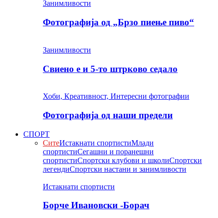
Занимливости
Фотографија од „Брзо пиење пиво“
Занимливости
Свиено е и 5-то штрково седало
Хоби, Креативност, Интересни фотографии
Фотографија од наши предели
СПОРТ
Сите
Истакнати спортисти
Млади
спортисти
Сегашни и поранешни
спортисти
Спортски клубови и школи
Спортски
легенди
Спортски настани и занимливости
Истакнати спортисти
Борче Ивановски -Борач