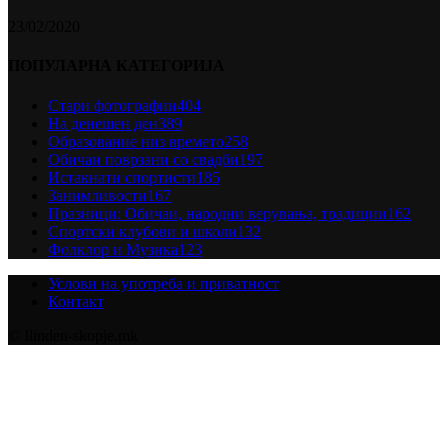
23/02/2020
ПОПУЛАРНА КАТЕГОРИЈА
Стари фотографии
404
На денешен ден
389
Образование низ времето
258
Обичаи поврзани со свадби
197
Истакнати спортисти
185
Занимливости
167
Празници: Обичаи, народни верувања, традиции
162
Спортски клубови и школи
132
Фолклор и Музика
123
Услови на употреба и приватност
Контакт
© Ilinden-skopje.mk