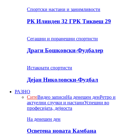
Спортски настани и занимливости
РК Илинден 32 ГРК Тиквеш 29
Сегашни и поранешни спортисти
Драги Бошковски-Фудбалер
Истакнати спортисти
Дејан Николовски-Фудбал
РАЗНО
Сите
Видео записи
На денешен ден
Ретро и
актуелни случки и настани
Успешни во
професијата, дејноста
На денешен ден
Осветена новата Камбана