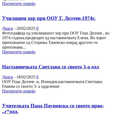
Прочитајте повеќе
Училишен хор при ООУ Г. Делчев-1974г.
Драги
-
20/02/2025
0
Фотографија од училишниот хор при ООУ Гоце Делчев , во
1974 година,предводен од наставничката Елена. Во хорот
препознаени од Стојанка Таневска покрај другите ги
препознава...
Прочитајте повеќе
Наставничката Светлана со своето 3-а одд
Драги
-
18/02/2025
0
ООУ Гоце Делчев -н. Илинден,наставничката Светлана
Гешева со своето 3- а одделение
Прочитајте повеќе
Учителката Паца Пауновска со своето прво-
„г“одд.