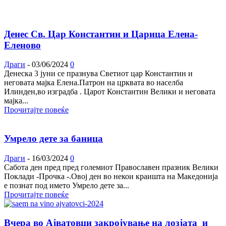
Денес Св. Цар Константин и Царица Елена-
Еленово
Драги
-
03/06/2024
0
Денеска 3 јуни се празнува Светиот цар Константин и
неговата мајка Елена.Патрон на црквата во населба
Илинден,во изградба . Царот Константин Велики и неговата
мајка...
Прочитајте повеќе
Умрело дете за баница
Драги
-
16/03/2024
0
Сабота ден пред пред големиот Православен празник Велики
Поклади -Прочка -.Овој ден во некои краишта на Македонија
е познат под името Умрело дете за...
Прочитајте повеќе
Вчера во Ајватовци закројување на лозјата и