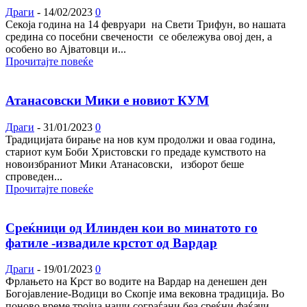
Драги
-
14/02/2023
0
Секоја година на 14 февруари на Свети Трифун, во нашата
средина со посебни свечености се обележува овој ден, а
особено во Ајватовци и...
Прочитајте повеќе
Атанасовски Мики е новиот КУМ
Драги
-
31/01/2023
0
Традицијата бирање на нов кум продолжи и оваа година,
стариот кум Боби Христовски го предаде кумството на
новоизбраниот Мики Атанасовски, изборот беше
спроведен...
Прочитајте повеќе
Среќници од Илинден кои во минатото го
фатиле -извадиле крстот од Вардар
Драги
-
19/01/2023
0
Фрлањето на Крст во водите на Вардар на денешен ден
Богојавление-Водици во Скопје има вековна традиција. Во
поново време тројца наши сограѓани беа среќни фаќачи...