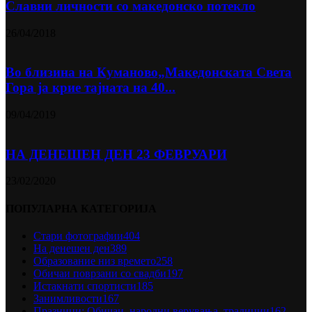
Славни личности со македонско потекло
26/04/2018
Во близина на Кумановo„Македонската Света
Гора ја крие тајната на 40...
09/04/2019
НА ДЕНЕШЕН ДЕН 23 ФЕВРУАРИ
23/02/2020
ПОПУЛАРНА КАТЕГОРИЈА
Стари фотографии
404
На денешен ден
389
Образование низ времето
258
Обичаи поврзани со свадби
197
Истакнати спортисти
185
Занимливости
167
Празници: Обичаи, народни верувања, традиции
162