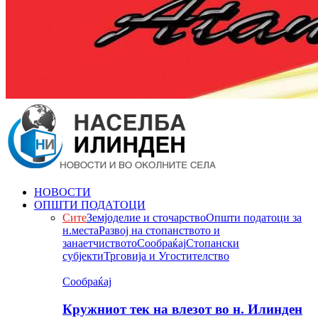
НОВОСТИ
ОПШТИ ПОДАТОЦИ
Сите
Земјоделие и сточарство
Општи податоци за
н.места
Развој на стопанството и
занаетчиството
Сообраќај
Стопански
субјекти
Трговија и Угостителство
Сообраќај
Кружниот тек на влезот во н. Илинден