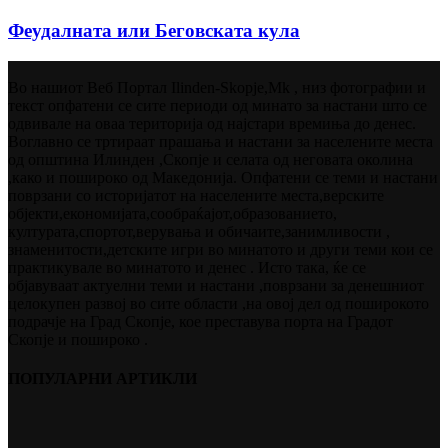
Феудалната или Беговската кула
Во нашиот Веб Портал Ilinden-Skopje,Mk , низ фотографии и
текст опфатени се сите периоди од минато за настани што се
одвивале на оваа територија од најстари времиња до денес.
Воглавно се тртираат прашања и настани за населените места
од општина Илинден ,Скопје и селата од неговата околина
,како и пошироко од Македонија. Опфатени се теми и настани
поврзани со историјатот на населените места,верските
објекти,економијата,сообраќајот,образованието,
културата,спортот,верувања и обичаите,занимливости ,
знаменитости,детските игри во минатото и други теми кои се
практикувале во минатото и денес . Исто така, ќе се
објавуваат актуелни теми и настани ,поврзани за денешниот
целокупен развој во сите области ,на овој дел од поширокото
подрачје на Град Скопје, кое преставува порта на Градот
Скопје и пошироко .
ПОПУЛАРНИ АРТИКЛИ