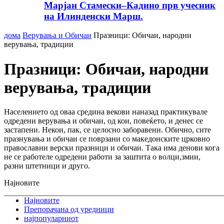
Марјан Стамески–Кадино прв учесник
на Илинденски Марш.
дома
Верувања и Обичаи
Празници: Обичаи, народни
верувања, традиции
Празници: Обичаи, народни
верувања, традиции
Населението од оваа средина векови наназад практикувале
одредени верувања и обичаи, од кои, повеќето, и денес се
застапени. Некои, пак, се целосно заборавени. Обично, сите
празнувања и обичаи се поврзани со македонските црковно
православни верски празници и обичаи. Така има денови кога
не се работеле одредени работи за заштита о волци,змии,
разни штетници и друго.
Најновите
Најновите
Препорачана од уредници
најпопуларниот