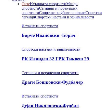
Сите
Истакнати спортисти
Млади
спортисти
Сегашни и поранешни
спортисти
Спортски клубови и школи
Спортски
легенди
Спортски настани и занимливости
Истакнати спортисти
Борче Ивановски -Борач
Спортски настани и занимливости
РК Илинден 32 ГРК Тиквеш 29
Сегашни и поранешни спортисти
Драги Бошковски-Фудбалер
Истакнати спортисти
Дејан Николовски-Фудбал