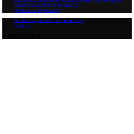
Спортски клубови и школи
132
Фолклор и Музика
123
Услови на употреба и приватност
Контакт
© Ilinden-skopje.mk