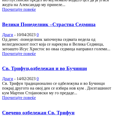
жедта на Александар му принеле...
Прочитајте повеќе
Велики Понеделник –Страстна Седмица
Драги
-
10/04/2023
0
Од денес -понеделник започнува седмата недела од
велигденскиот пост која се нарекува и Велика Седмица,
затоашто Исус Христос во оваа седмица направил големи...
Прочитајте повеќе
Св. Трифун,одбележан и во Бучинци
Драги
-
14/02/2023
0
Св. Трифун традиционално се одбележува и во Бучинци
покрај другото на овој ден се избира нов кум . Досегашниот
кум Мартин Стојановски му го предаде...
Прочитајте повеќе
Свечено одбележан Св. Трифун