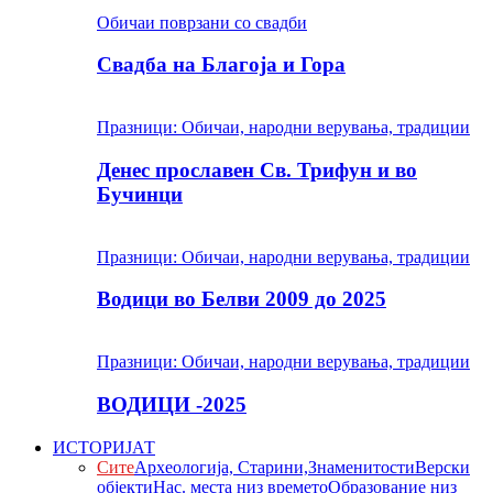
Обичаи поврзани со свадби
Свадба на Благоја и Гора
Празници: Обичаи, народни верувања, традиции
Денес прославен Св. Трифун и во
Бучинци
Празници: Обичаи, народни верувања, традиции
Водици во Белви 2009 до 2025
Празници: Обичаи, народни верувања, традиции
ВОДИЦИ -2025
ИСТОРИЈАТ
Сите
Археологија, Старини,Знаменитости
Верски
објекти
Нас. места низ времето
Образование низ