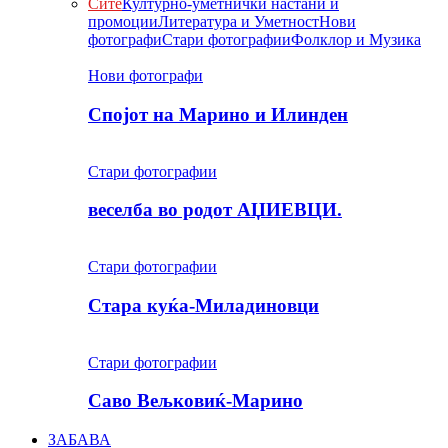
Сите
Културно-уметнички настани и
промоции
Литература и Уметност
Нови
фотографи
Стари фотографии
Фолклор и Музика
Нови фотографи
Спојот на Марино и Илинден
Стари фотографии
веселба во родот АЏИЕВЦИ.
Стари фотографии
Стара куќа-Миладиновци
Стари фотографии
Саво Вељковиќ-Марино
ЗАБАВА