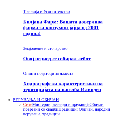
Трговија и Угостителство
Билјана Фарм: Вашата доверлива
фарма за конзумни јајца од 2001
година!
Земјоделие и сточарство
Овој период се собирал лебот
Општи податоци за н.места
Хидрографски карактеристики на
територијата на населба Илинден
ВЕРУВАЊА И ОБИЧАИ
Сите
Мистерии, легенди и преданија
Обичаи
поврзани со свадби
Празници: Обичаи, народни
верувања, традиции