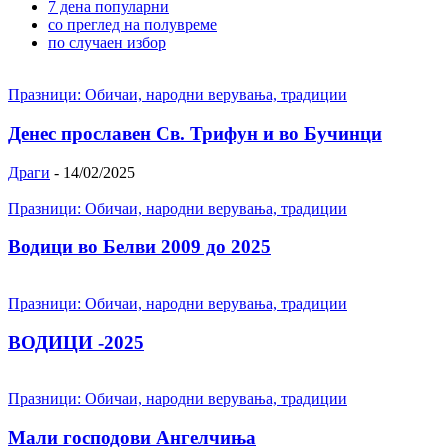
7 дена популарни
со преглед на полувреме
по случаен избор
Празници: Обичаи, народни верувања, традиции
Денес прославен Св. Трифун и во Бучинци
Драги
-
14/02/2025
Празници: Обичаи, народни верувања, традиции
Водици во Белви 2009 до 2025
Празници: Обичаи, народни верувања, традиции
ВОДИЦИ -2025
Празници: Обичаи, народни верувања, традиции
Мали господови Ангелчиња