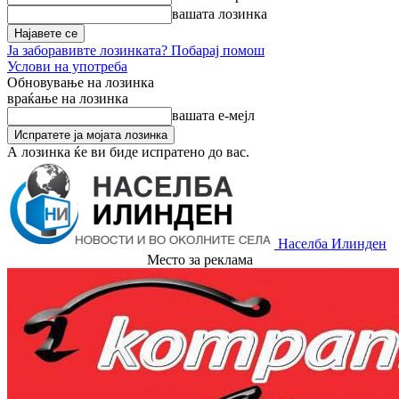
вашата лозинка
Ја заборавивте лозинката? Побарај помош
Услови на употреба
Обновување на лозинка
враќање на лозинка
вашата е-мејл
А лозинка ќе ви биде испратено до вас.
Населба Илинден
Место за реклама