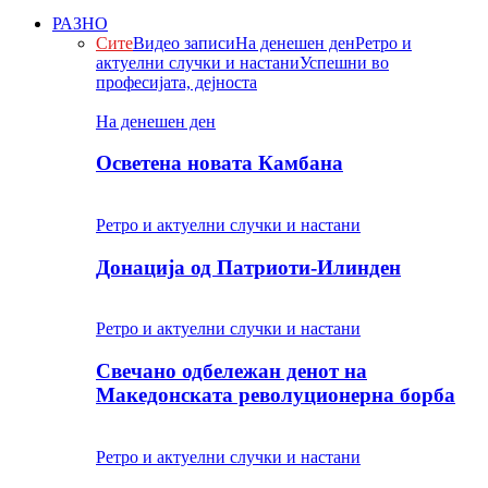
РАЗНО
Сите
Видео записи
На денешен ден
Ретро и
актуелни случки и настани
Успешни во
професијата, дејноста
На денешен ден
Осветена новата Камбана
Ретро и актуелни случки и настани
Донација од Патриоти-Илинден
Ретро и актуелни случки и настани
Свечано одбележан денот на
Македонската револуционерна борба
Ретро и актуелни случки и настани