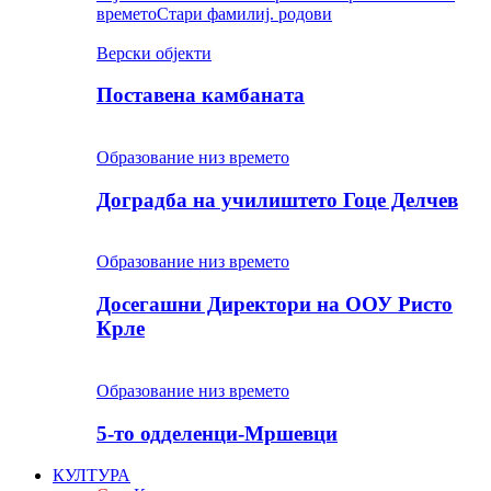
времето
Стари фамилиј. родови
Верски објекти
Поставена камбаната
Образование низ времето
Доградба на училиштето Гоце Делчев
Образование низ времето
Досегашни Директори на ООУ Ристо
Крле
Образование низ времето
5-то одделенци-Мршевци
КУЛТУРА