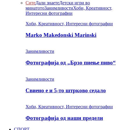
Сите
Дали знаете
Детски игри во
минатото
Занимливости
Хоби, Креативност,
Интересни фотографии
Хоби, Креативност, Интересни фотографии
Marko Makedonski Marinski
Занимливости
Фотографија од „Брзо пиење пиво“
Занимливости
Свиено е и 5-то штрково седало
Хоби, Креативност, Интересни фотографии
Фотографија од наши предели
СПОРТ