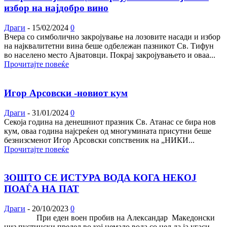
избор на најдобро вино
Драги
-
15/02/2024
0
Вчера со симболично закројување на лозовите насади и избор
на најквалитетни вина беше одбележан пазникот Св. Тифун
во населено место Ајватовци. Покрај закројувањето и оваа...
Прочитајте повеќе
Игор Арсовски -новиот кум
Драги
-
31/01/2024
0
Секоја година на денешниот празник Св. Атанас се бира нов
кум, оваа година најсреќен од многумината присутни беше
безнизсменот Игор Арсовски сопственик на „НИКИ...
Прочитајте повеќе
ЗОШТО СЕ ИСТУРА ВОДА КОГА НЕКОЈ
ПОАЃА НА ПАТ
Драги
-
20/10/2023
0
При еден воен пробив на Александар Македонски
низ пустински предел во кој немало вода,со цел да ја угаси