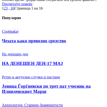
Прочитајте повеќе
1
2
3
...
16
Страница 1 на 16
Популарно
Сообраќај
Чезата како превозно средство
На денешен ден
НА ДЕНЕШЕН ДЕН-17 МАЈ
Ретро и актуелни случки и настани
Јовица Ѓорѓиевски по трет пат учесник на
Илинденскиот Марш
Археологија, Старини,Знаменитости