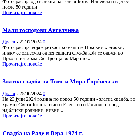
Фотографија од свадбата на Тоде и Ботка Илиевски и денес
после 50 години
Прочитајте повеќе
Мали господови Ангелчиња
Драги
-
21/07/2024
0
Фотографија, која е реткост во нашите Црковни храмови,
инаку се однесува од денешната служба која се одржи во
Црковниот храм Св. Троица во Марино,...
Прочитајте повеќе
Златна свадба на Томе и Мира Ѓорѓиевски
Драги
-
26/06/2024
0
На 23 јуни 2024 година по повод 50 години - златна свадба, во
храмот Свети Константин и Елена во н.Илинден, пред
најблиски роднини, нивни...
Прочитајте повеќе
Свадба на Раде и Вера-1974 г.