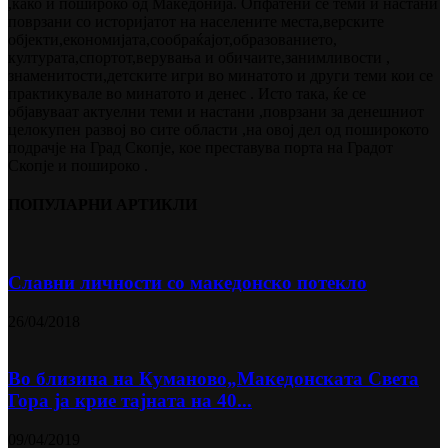
,како и пошироко од Македонија. Опфатени се теми и настани
поврзани со историјатот на населените места,верските
објекти,економијата,сообраќајот,образованието,
културата,спортот,верувања и обичаите,занимливости ,
знаменитости,детските игри во минатото и други теми кои се
практикувале во минатото и денес . Исто така, ќе се
објавуваат актуелни теми и настани ,поврзани за денешниот
целокупен развој во сите области ,на овој дел од поширокото
подрачје на Град Скопје, кое преставува порта на Градот
Скопје и пошироко .
ПОПУЛАРНИ АРТИКЛИ
Славни личности со македонско потекло
26/04/2018
Во близина на Кумановo„Македонската Света
Гора ја крие тајната на 40...
09/04/2019