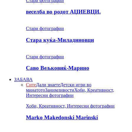
Стари фотографии
веселба во родот АЏИЕВЦИ.
Стари фотографии
Стара куќа-Миладиновци
Стари фотографии
Саво Вељковиќ-Марино
ЗАБАВА
Сите
Дали знаете
Детски игри во
минатото
Занимливости
Хоби, Креативност,
Интересни фотографии
Хоби, Креативност, Интересни фотографии
Marko Makedonski Marinski