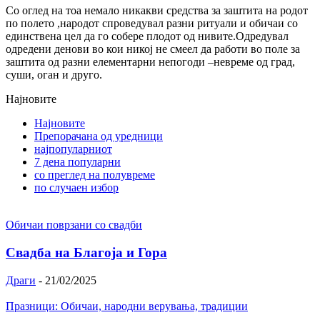
Со оглед на тоа немало никакви средства за заштита на родот
по полето ,народот спроведувал разни ритуали и обичаи со
единствена цел да го собере плодот од нивите.Одредувал
одредени денови во кои никој не смеел да работи во поле за
заштита од разни елементарни непогоди –невреме од град,
суши, оган и друго.
Најновите
Најновите
Препорачана од уредници
најпопуларниот
7 дена популарни
со преглед на полувреме
по случаен избор
Обичаи поврзани со свадби
Свадба на Благоја и Гора
Драги
-
21/02/2025
Празници: Обичаи, народни верувања, традиции