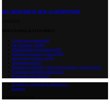
НА ДЕНЕШЕН ДЕН 23 ФЕВРУАРИ
23/02/2020
ПОПУЛАРНА КАТЕГОРИЈА
Стари фотографии
404
На денешен ден
389
Образование низ времето
258
Обичаи поврзани со свадби
197
Истакнати спортисти
185
Занимливости
167
Празници: Обичаи, народни верувања, традиции
162
Спортски клубови и школи
132
Фолклор и Музика
123
Услови на употреба и приватност
Контакт
© Ilinden-skopje.mk