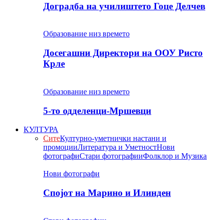
Доградба на училиштето Гоце Делчев
Образование низ времето
Досегашни Директори на ООУ Ристо
Крле
Образование низ времето
5-то одделенци-Мршевци
КУЛТУРА
Сите
Културно-уметнички настани и
промоции
Литература и Уметност
Нови
фотографи
Стари фотографии
Фолклор и Музика
Нови фотографи
Спојот на Марино и Илинден