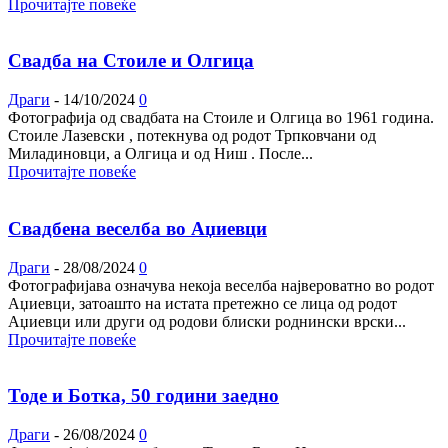
Прочитајте повеќе
Свадба на Стоиле и Олгица
Драги
-
14/10/2024
0
Фотографија од свадбата на Стоиле и Олгица во 1961 година.
Стоиле Лазевски , потекнува од родот Трпковчани од
Миладиновци, а Олгица и од Ниш . После...
Прочитајте повеќе
Свадбена веселба во Аџиевци
Драги
-
28/08/2024
0
Фотографијава означува некоја веселба највероватно во родот
Аџиевци, затоашто на истата претежно се лица од родот
Аџиевци или други од родови блиски роднински врски...
Прочитајте повеќе
Тоде и Ботка, 50 години заедно
Драги
-
26/08/2024
0