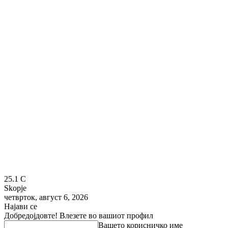
25.1
C
Skopje
четврток, август 6, 2026
Најави се
Добредојдовте! Влезете во вашиот профил
Вашето корисничко име