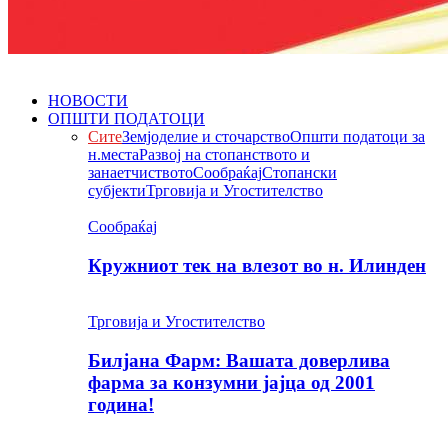
НОВОСТИ
ОПШТИ ПОДАТОЦИ
Сите
Земјоделие и сточарство
Општи податоци за
н.места
Развој на стопанството и
занаетчиството
Сообраќај
Стопански
субјекти
Трговија и Угостителство
Сообраќај
Кружниот тек на влезот во н. Илинден
Трговија и Угостителство
Билјана Фарм: Вашата доверлива
фарма за конзумни јајца од 2001
година!