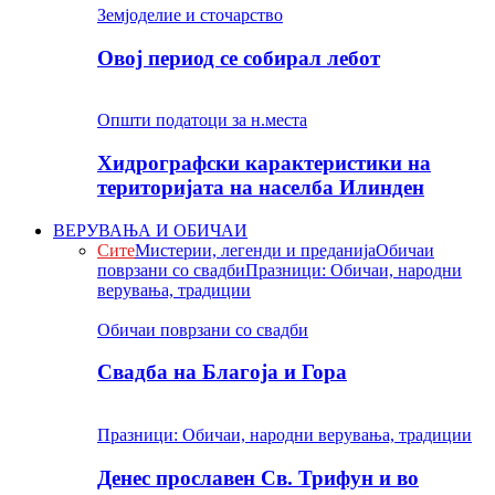
Земјоделие и сточарство
Овој период се собирал лебот
Општи податоци за н.места
Хидрографски карактеристики на
територијата на населба Илинден
ВЕРУВАЊА И ОБИЧАИ
Сите
Мистерии, легенди и преданија
Обичаи
поврзани со свадби
Празници: Обичаи, народни
верувања, традиции
Обичаи поврзани со свадби
Свадба на Благоја и Гора
Празници: Обичаи, народни верувања, традиции
Денес прославен Св. Трифун и во