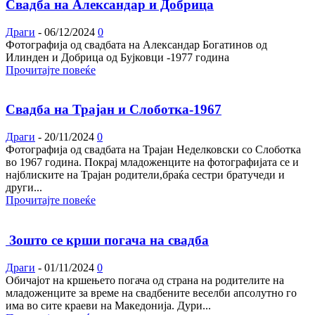
Свадба на Александар и Добрица
Драги
-
06/12/2024
0
Фотографија од свадбата на Александар Богатинов од
Илинден и Добрица од Бујковци -1977 година
Прочитајте повеќе
Свадба на Трајан и Слоботка-1967
Драги
-
20/11/2024
0
Фотографија од свадбата на Трајан Неделковски со Слоботка
во 1967 година. Покрај младоженците на фотографијата се и
најблиските на Трајан родители,браќа сестри братучеди и
други...
Прочитајте повеќе
Зошто се крши погача на свадба
Драги
-
01/11/2024
0
Обичајот на кршењето погача од страна на родителите на
младоженците за време на свадбените веселби апсолутно го
има во сите краеви на Македонија. Дури...