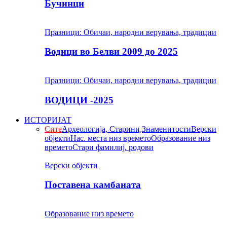
Бучинци
Празници: Обичаи, народни верувања, традиции
Водици во Белви 2009 до 2025
Празници: Обичаи, народни верувања, традиции
ВОДИЦИ -2025
ИСТОРИЈАТ
Сите
Археологија, Старини,Знаменитости
Верски
објекти
Нас. места низ времето
Образование низ
времето
Стари фамилиј. родови
Верски објекти
Поставена камбаната
Образование низ времето