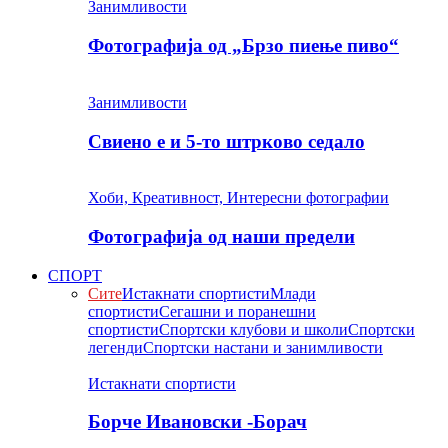
Занимливости
Фотографија од „Брзо пиење пиво“
Занимливости
Свиено е и 5-то штрково седало
Хоби, Креативност, Интересни фотографии
Фотографија од наши предели
СПОРТ
Сите
Истакнати спортисти
Млади
спортисти
Сегашни и поранешни
спортисти
Спортски клубови и школи
Спортски
легенди
Спортски настани и занимливости
Истакнати спортисти
Борче Ивановски -Борач