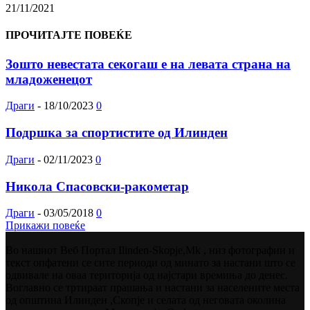
21/11/2021
ПРОЧИТАЈТЕ ПОВЕЌЕ
Зошто невестата секогаш е на левата страна на
младоженецот
Драги
-
18/10/2023
0
Подршка за спортистите од Илинден
Драги
-
02/11/2023
0
Никола Спасовски-ракометар
Драги
-
03/05/2018
0
Прикажи повеќе
Во нашиот Веб Портал Ilinden-Skopje,Mk , низ фотографии и
текст опфатени се сите периоди од минато за настани што се
одвивале на оваа територија од најстари времиња до денес.
Воглавно се тртираат прашања и настани за населените места
од општина Илинден ,Скопје и селата од неговата околина