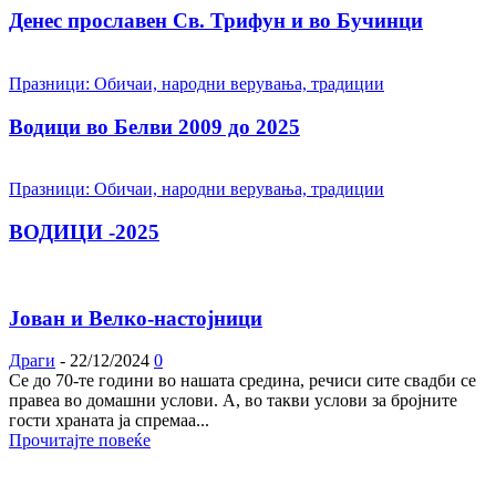
Денес прославен Св. Трифун и во Бучинци
Празници: Обичаи, народни верувања, традиции
Водици во Белви 2009 до 2025
Празници: Обичаи, народни верувања, традиции
ВОДИЦИ -2025
Јован и Велко-настојници
Драги
-
22/12/2024
0
Се до 70-те години во нашата средина, речиси сите свадби се
правеа во домашни услови. А, во такви услови за бројните
гости храната ја спремаа...
Прочитајте повеќе