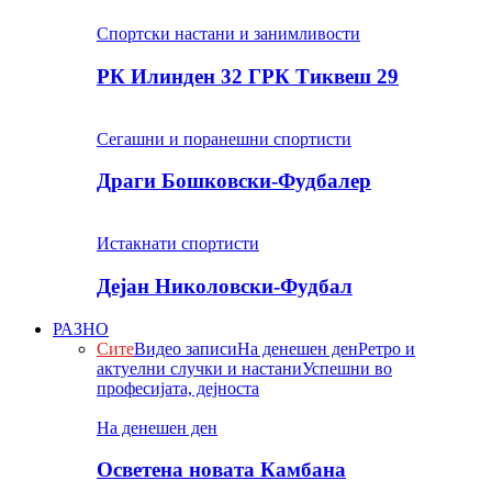
Спортски настани и занимливости
РК Илинден 32 ГРК Тиквеш 29
Сегашни и поранешни спортисти
Драги Бошковски-Фудбалер
Истакнати спортисти
Дејан Николовски-Фудбал
РАЗНО
Сите
Видео записи
На денешен ден
Ретро и
актуелни случки и настани
Успешни во
професијата, дејноста
На денешен ден
Осветена новата Камбана