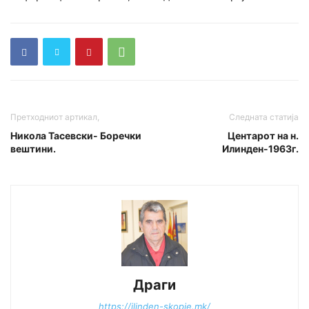
Претходниот артикал,
Следната статија
Никола Тасевски- Боречки
Центарот на н.
вештини.
Илинден-1963г.
Драги
https://ilinden-skopje.mk/