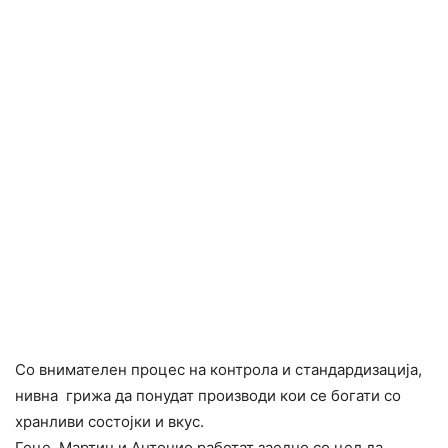
Со внимателен процес на контрола и стандардизација,
нивна грижа да понудат производи кои се богати со
хранливи состојки и вкус.
Гоце, Мартин и Антонио работат заедно со цел да