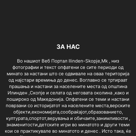
ЗА НАС
Во нашиот Веб Портал Ilinden-Skopje,Mk , низ
фотографии и текст опфатени се сите периоди од
минато за настани што се одвивале на оваа територија
од најстари времиња до денес. Воглавно се тртираат
прашања и настани за населените места од општина
Илинден ,Скопје и селата од неговата околина ,како и
пошироко од Македонија. Опфатени се теми и настани
поврзани со историјатот на населените места,верските
објекти,економијата,сообраќајот,образованието,
културата,спортот,верувања и обичаите,занимливости ,
знаменитости,детските игри во минатото и други теми
кои се практикувале во минатото и денес . Исто така, ќе