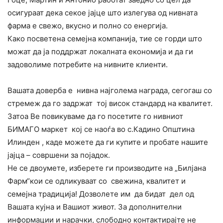
осигураат дека секое јајце што излегува од нивната
фарма е свежо, вкусно и полно со енергија.
Како посветена семејна компанија, тие се горди што
можат да ја поддржат локалната економија и да ги
задоволиме потребите на нивните клиенти.
Вашата доверба е нивна најголема награда, сегогаш со
стремеж да го задржат тој висок стандард на квалитет.
Затоа Ве повикуваме да го посетите го нивниот
БИМАГО маркет кој се наоѓа во с.Кадино Општина
Илинден , каде можете да ги купите и пробате нашите
јајца – совршени за појадок.
Не се двоумете, изберете ги производите на „Билјана
Фарм“кои се одликуваат со свежина, квалитет и
семејна традиција! Дозволете им да бидат дел од
Вашата кујна и Вашиот живот. За дополнителни
информации и нарачки, слободно контактирајте не