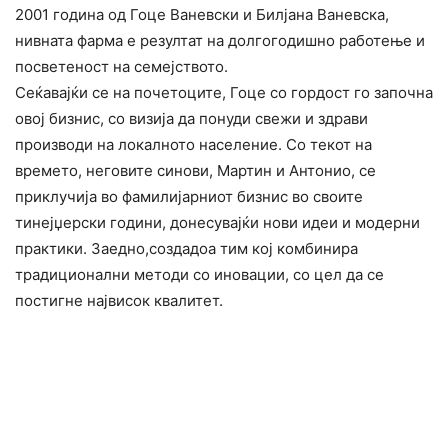
2001 година од Гоце Ваневски и Билјана Ваневска,
нивната фарма е резултат на долгогодишно работење и
посветеност на семејството.
Сеќавајќи се на почетоците, Гоце со гордост го започна
овој бизнис, со визија да понуди свежи и здрави
производи на локалното население. Со текот на
времето, неговите синови, Мартин и Антонио, се
приклучија во фамилијарниот бизнис во своите
тинејџерски години, донесувајќи нови идеи и модерни
практики. Заедно,создадоа тим кој комбинира
традиционални методи со иновации, со цел да се
постигне највисок квалитет.