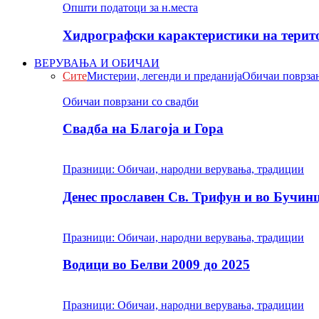
Општи податоци за н.места
Хидрографски карактеристики на терито
ВЕРУВАЊА И ОБИЧАИ
Сите
Мистерии, легенди и преданија
Обичаи поврзан
Обичаи поврзани со свадби
Свадба на Благоја и Гора
Празници: Обичаи, народни верувања, традиции
Денес прославен Св. Трифун и во Бучин
Празници: Обичаи, народни верувања, традиции
Водици во Белви 2009 до 2025
Празници: Обичаи, народни верувања, традиции