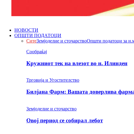
НОВОСТИ
ОПШТИ ПОДАТОЦИ
Сите
Земјоделие и сточарство
Општи податоци за н.
Сообраќај
Кружниот тек на влезот во н. Илинден
Трговија и Угостителство
Билјана Фарм: Вашата доверлива фарма 
Земјоделие и сточарство
Овој период се собирал лебот