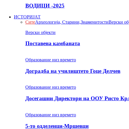
ВОДИЦИ -2025
ИСТОРИЈАТ
Сите
Археологија, Старини,Знаменитости
Верски об
Верски објекти
Поставена камбаната
Образование низ времето
Доградба на училиштето Гоце Делчев
Образование низ времето
Досегашни Директори на ООУ Ристо Кр
Образование низ времето
5-то одделенци-Мршевци