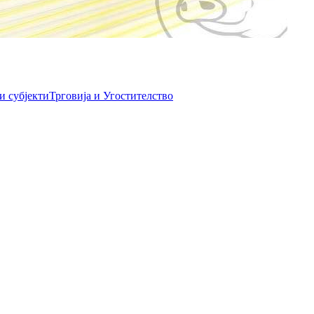
и субјекти
Трговија и Угостителство