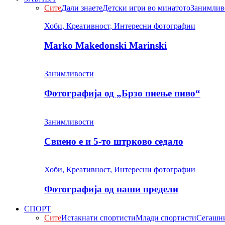
Сите
Дали знаете
Детски игри во минатото
Занимлив
Хоби, Креативност, Интересни фотографии
Marko Makedonski Marinski
Занимливости
Фотографија од „Брзо пиење пиво“
Занимливости
Свиено е и 5-то штрково седало
Хоби, Креативност, Интересни фотографии
Фотографија од наши предели
СПОРТ
Сите
Истакнати спортисти
Млади спортисти
Сегашни