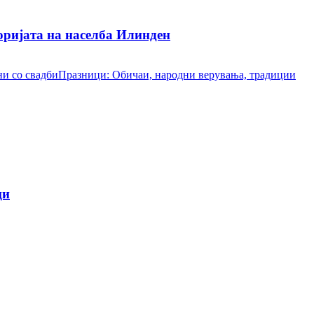
ријата на населба Илинден
и со свадби
Празници: Обичаи, народни верувања, традиции
ци