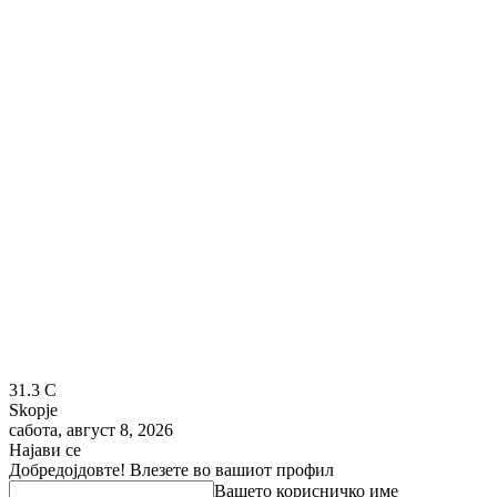
31.3
C
Skopje
сабота, август 8, 2026
Најави се
Добредојдовте! Влезете во вашиот профил
Вашето корисничко име