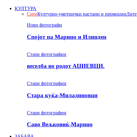
КУЛТУРА
Сите
Културно-уметнички настани и промоции
Лите
Нови фотографи
Спојот на Марино и Илинден
Стари фотографии
веселба во родот АЏИЕВЦИ.
Стари фотографии
Стара куќа-Миладиновци
Стари фотографии
Саво Вељковиќ-Марино
ЗАБАВА