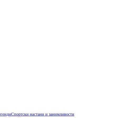
егенди
Спортски настани и занимливости