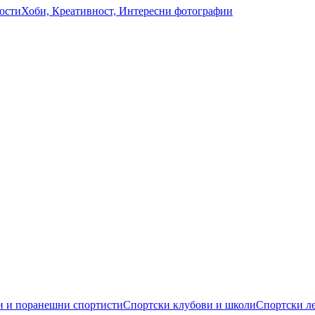
ости
Хоби, Креативност, Интересни фотографии
 и поранешни спортисти
Спортски клубови и школи
Спортски л