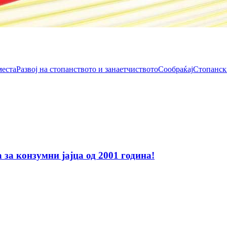
места
Развој на стопанството и занаетчиството
Сообраќај
Стопанск
за конзумни јајца од 2001 година!