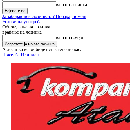
вашата лозинка
Ја заборавивте лозинката? Побарај помош
Услови на употреба
Обновување на лозинка
враќање на лозинка
вашата е-мејл
А лозинка ќе ви биде испратено до вас.
Населба Илинден