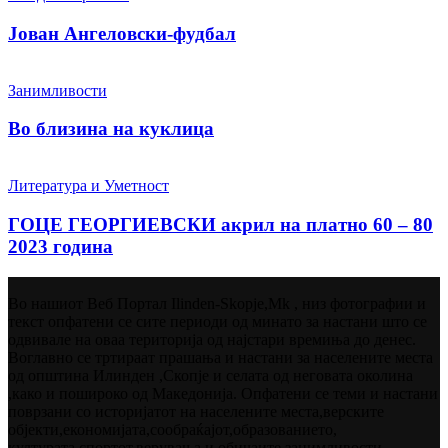
Јован Ангеловски-фудбал
Занимливости
Во близина на куклица
Литература и Уметност
ГОЦЕ ГЕОРГИЕВСКИ акрил на платно 60 – 80
2023 година
Во нашиот Веб Портал Ilinden-Skopje,Mk , низ фотографии и
текст опфатени се сите периоди од минато за настани што се
одвивале на оваа територија од најстари времиња до денес.
Воглавно се тртираат прашања и настани за населените места
од општина Илинден ,Скопје и селата од неговата околина
,како и пошироко од Македонија. Опфатени се теми и настани
поврзани со историјатот на населените места,верските
објекти,економијата,сообраќајот,образованието,
културата,спортот,верувања и обичаите,занимливости ,