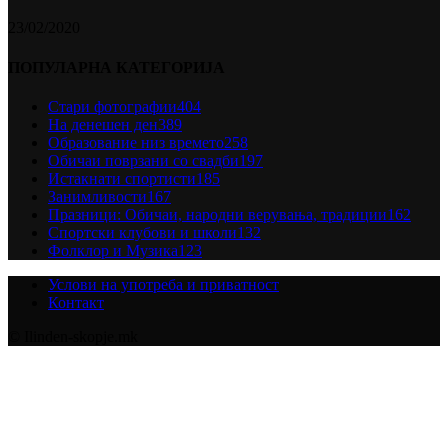
23/02/2020
ПОПУЛАРНА КАТЕГОРИЈА
Стари фотографии
404
На денешен ден
389
Образование низ времето
258
Обичаи поврзани со свадби
197
Истакнати спортисти
185
Занимливости
167
Празници: Обичаи, народни верувања, традиции
162
Спортски клубови и школи
132
Фолклор и Музика
123
Услови на употреба и приватност
Контакт
© Ilinden-skopje.mk