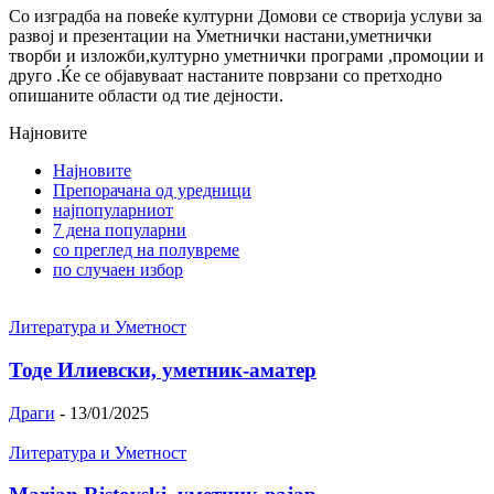
Со изградба на повеќе културни Домови се створија услуви за
развој и презентации на Уметнички настани,уметнички
творби и изложби,културно уметнички програми ,промоции и
друго .Ќе се објавуваат настаните поврзани со претходно
опишаните области од тие дејности.
Најновите
Најновите
Препорачана од уредници
најпопуларниот
7 дена популарни
со преглед на полувреме
по случаен избор
Литература и Уметност
Тоде Илиевски, уметник-аматер
Драги
-
13/01/2025
Литература и Уметност