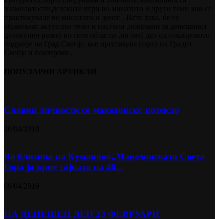
знаменитости,детските игри во минатото и други теми кои се
практикувале во минатото и денес . Исто така, ќе се
објавуваат актуелни теми и настани ,поврзани за денешниот
целокупен развој во сите области ,на овој дел од поширокото
подрачје на Град Скопје, кое преставува порта на Градот
Скопје и пошироко .
ПОПУЛАРНИ АРТИКЛИ
Славни личности со македонско потекло
26/04/2018
Во близина на Кумановo„Македонската Света
Гора ја крие тајната на 40...
09/04/2019
НА ДЕНЕШЕН ДЕН 23 ФЕВРУАРИ