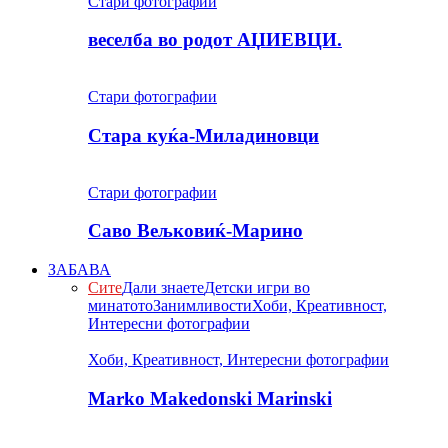
Стари фотографии
веселба во родот АЏИЕВЦИ.
Стари фотографии
Стара куќа-Миладиновци
Стари фотографии
Саво Вељковиќ-Марино
ЗАБАВА
Сите
Дали знаете
Детски игри во
минатото
Занимливости
Хоби, Креативност,
Интересни фотографии
Хоби, Креативност, Интересни фотографии
Marko Makedonski Marinski