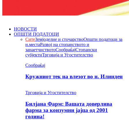
НОВОСТИ
ОПШТИ ПОДАТОЦИ
Сите
Земјоделие и сточарство
Општи податоци за
н.места
Развој на стопанството и
занаетчиството
Сообраќај
Стопански
субјекти
Трговија и Угостителство
Сообраќај
Кружниот тек на влезот во н. Илинден
Трговија и Угостителство
Билјана Фарм: Вашата доверлива
фарма за конзумни јајца од 2001
година!