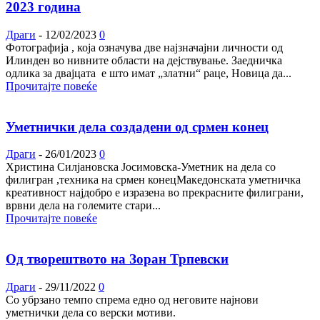
2023 година
Драги
-
12/02/2023
0
Фотографија , која означува две најзначајни личности од
Илинден во нивните области на дејствување. Заедничка
одлика за двајцата е што имат „златни“ раце, Новица да...
Прочитајте повеќе
Уметнички дела создадени од срмен конец
Драги
-
26/01/2023
0
Христина Силјановска Јосимовска-Уметник на дела со
филигран ,техника на срмен конецМакедонската уметничка
креативност најдобро е изразена во прекрасните филиграни,
врвни дела на големите стари...
Прочитајте повеќе
Oд творештвото на Зоран Трпевски
Драги
-
29/11/2022
0
Со убрзано темпо спрема едно од неговите најнови
уметнички дела со верски мотиви.