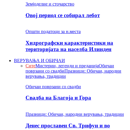
Земјоделие и сточарство
Овој период се собирал лебот
Општи податоци за н.места
Хидрографски карактеристики на
територијата на населба Илинден
ВЕРУВАЊА И ОБИЧАИ
Сите
Мистерии, легенди и преданија
Обичаи
поврзани со свадби
Празници: Обичаи, народни
верувања, традиции
Обичаи поврзани со свадби
Свадба на Благоја и Гора
Празници: Обичаи, народни верувања, традиции
Денес прославен Св. Трифун и во