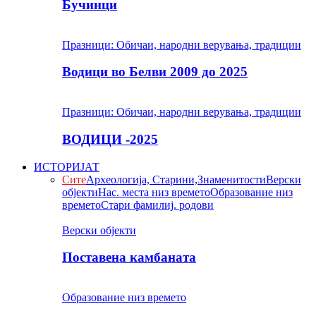
Бучинци
Празници: Обичаи, народни верувања, традиции
Водици во Белви 2009 до 2025
Празници: Обичаи, народни верувања, традиции
ВОДИЦИ -2025
ИСТОРИЈАТ
Сите
Археологија, Старини,Знаменитости
Верски
објекти
Нас. места низ времето
Образование низ
времето
Стари фамилиј. родови
Верски објекти
Поставена камбаната
Образование низ времето