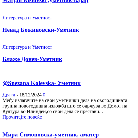
Marjan Ristovski ,уметник-вајар
Литература и Уметност
Ненад Божиновски-Уметник
Литература и Уметност
Блаже Донев-Уметник
@Snezana Kolevska- Уметник
Драги
-
18/12/2024
0
Меѓу излагачите на свои уметнички дела на овогодишната
групна новогодишна изложба што се одржува во Домот на
Култура во Илинден,со свои дела се престави...
Прочитајте повеќе
Мира Симоновска-уметник, аматер