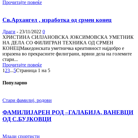
Прочитајте повеќе
Св.Архангел , изработка од срмен конец
Драги
-
23/11/2022
0
ХРИСТИНА СИЛЈАНОВСКА ЈОКСИМОВСКА УМЕТНИК
НА ДЕЛА СО ФИЛИГРАН ТЕХНИКА ОД СРМЕН
КОНЕЦМакедонската уметничка креативност најдобро е
изразена во прекрасните филиграни, врвни дела на големите
стари...
Прочитајте повеќе
1
2
3
...
5
Страница 1 на 5
Популарно
Стари фамилиј. родови
ФАМИЛИЈАРЕН РОД –ГАЛАБИЈА, ВАНЕВЦИ
ОД С.БУЈКОВЦИ
Млади спортисти