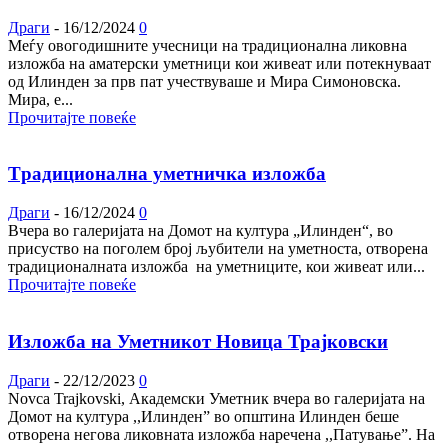
Драги
-
16/12/2024
0
Меѓу овогодишните учесници на традиционална ликовна
изложба на аматерски уметници кои живеат или потекнуваат
од Илинден за прв пат учествуваше и Мира Симоновска.
Мира, е...
Прочитајте повеќе
Tрадиционална уметничка изложба
Драги
-
16/12/2024
0
Вчера во галеријата на Домот на култура „Илинден“, во
присуство на поголем број љубители на уметноста, отворена
традиционалната изложба на уметниците, кои живеат или...
Прочитајте повеќе
Изложба на Уметникот Новица Трајковски
Драги
-
22/12/2023
0
Novca Trajkovski, Академски Уметник вчера во галеријата на
Домот на култура ,,Илинден” во општина Илинден беше
отворена негова ликовната изложба наречена ,,Патување”. На