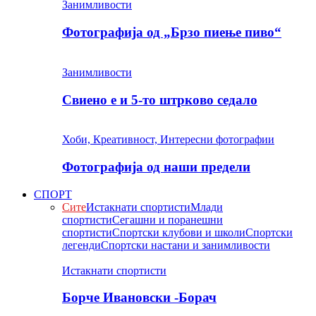
Занимливости
Фотографија од „Брзо пиење пиво“
Занимливости
Свиено е и 5-то штрково седало
Хоби, Креативност, Интересни фотографии
Фотографија од наши предели
СПОРТ
Сите
Истакнати спортисти
Млади
спортисти
Сегашни и поранешни
спортисти
Спортски клубови и школи
Спортски
легенди
Спортски настани и занимливости
Истакнати спортисти
Борче Ивановски -Борач