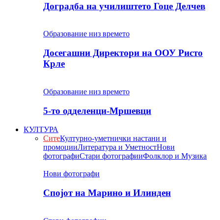
Доградба на училиштето Гоце Делчев
Образование низ времето
Досегашни Директори на ООУ Ристо
Крле
Образование низ времето
5-то одделенци-Мршевци
КУЛТУРА
Сите
Културно-уметнички настани и
промоции
Литература и Уметност
Нови
фотографи
Стари фотографии
Фолклор и Музика
Нови фотографи
Спојот на Марино и Илинден