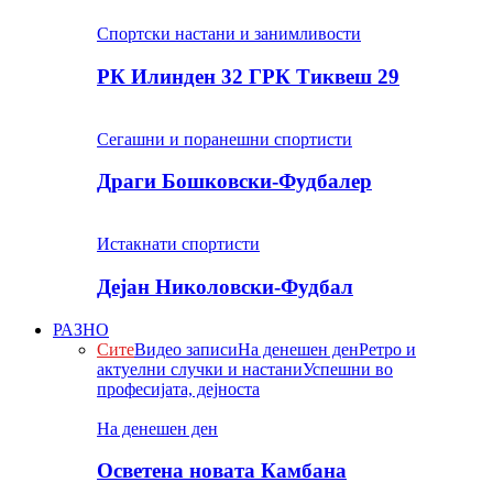
Спортски настани и занимливости
РК Илинден 32 ГРК Тиквеш 29
Сегашни и поранешни спортисти
Драги Бошковски-Фудбалер
Истакнати спортисти
Дејан Николовски-Фудбал
РАЗНО
Сите
Видео записи
На денешен ден
Ретро и
актуелни случки и настани
Успешни во
професијата, дејноста
На денешен ден
Осветена новата Камбана