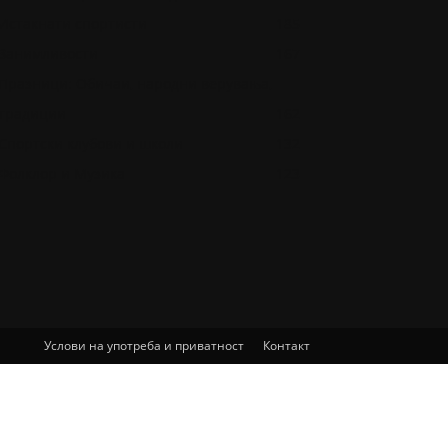
Истакнати спортисти
185
Занимливости
167
Празници: Обичаи, народни верувања,
традиции
162
Спортски клубови и школи
132
Фолклор и Музика
123
Услови на употреба и приватност
Контакт