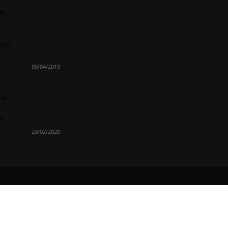
 и
Во близина на
Кумановo„Македонската Света
ето,
Гора ја крие тајната на 40...
09/04/2019
о
ни
НА ДЕНЕШЕН ДЕН 23
ФЕВРУАРИ
л
23/02/2020