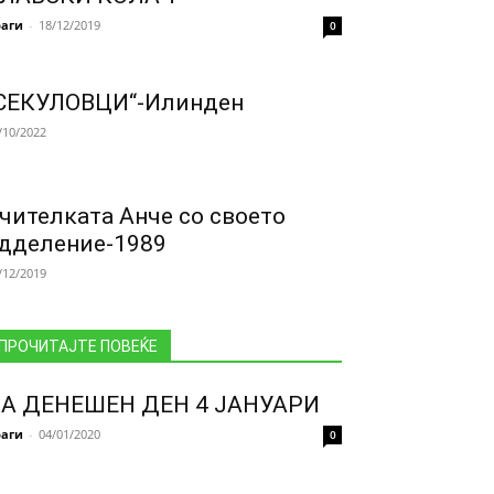
аги
-
18/12/2019
0
СЕКУЛОВЦИ“-Илинден
/10/2022
чителката Анче со своето
дделение-1989
/12/2019
ПРОЧИТАЈТЕ ПОВЕЌЕ
А ДЕНЕШЕН ДЕН 4 ЈАНУАРИ
аги
-
04/01/2020
0