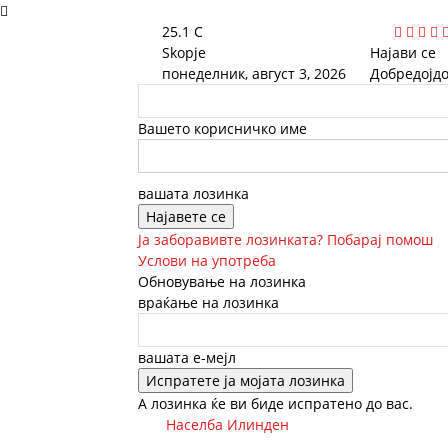
25.1
C
Skopje
Најави се
понеделник, август 3, 2026
Добредојдо
Вашето корисничко име
вашата лозинка
Ја заборавивте лозинката? Побарај помош
Услови на употреба
Обновување на лозинка
враќање на лозинка
вашата е-мејл
А лозинка ќе ви биде испратено до вас.
Населба Илинден