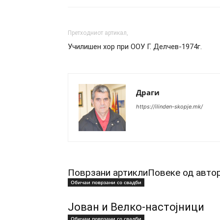
Претходниот артикал,
Училишен хор при ООУ Г. Делчев-1974г.
Драги
https://ilinden-skopje.mk/
Поврзани артикли
Повеке од авто
Обичаи поврзани со свадби
Јован и Велко-настојници
Обичаи поврзани со свадби