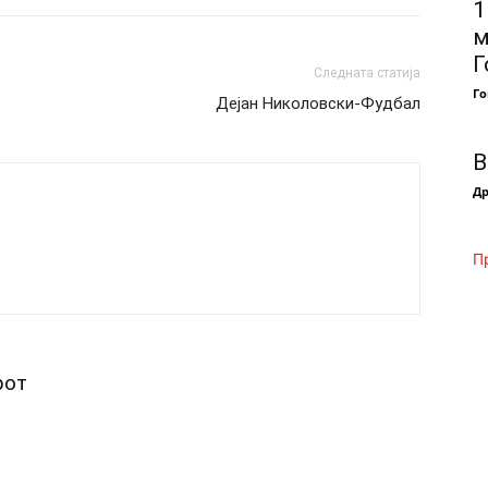
1
м
Г
Следната статија
Го
Дејан Николовски-Фудбал
В
Др
П
рот