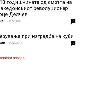
13 годишнината од смртта на
акедонскиот револуционер
оце Делчев
це
-
03/05/2018
0
ерувања при изградба на куќи
аги
-
14/05/2018
0
рикажи повеќе