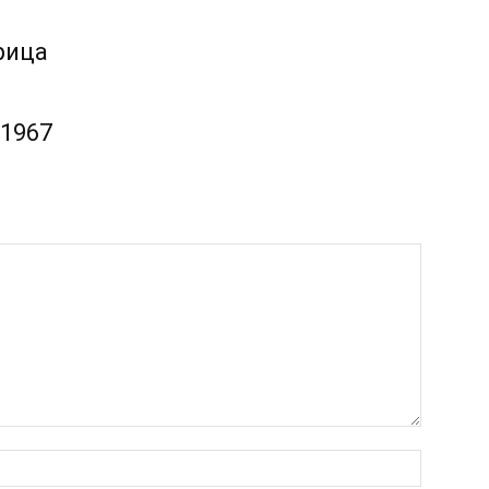
рица
-1967