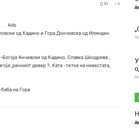
51
0
Др
Ads
„
иповски од Кадино и Гора Дончевска од Илинден
10
-Богоја Анчевски од Кадино, Славка Шкодрева ,
У
агоја ,рачниот девер ?, Ката -тетка на невестата,
о
03
-баба на Гора
Н
Др