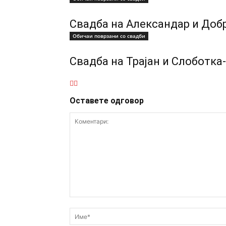
Свадба на Александар и Доб
Обичаи поврзани со свадби
Свадба на Трајан и Слоботка
Оставете одговор