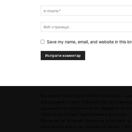
Save my name, email, and website in this br
Во нашиот Веб Портал Ilinden-Skopje,Mk , низ
фотографии и текст опфатени се сите перио
од минато за настани што се одвивале на ов
територија од најстари времиња до денес.
Воглавно се тртираат прашања и настани за
населените места од општина Илинден ,Скоп