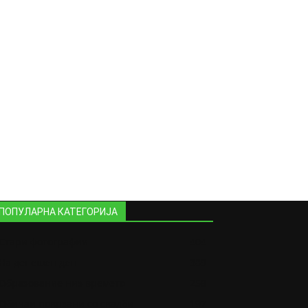
ПОПУЛАРНА КАТЕГОРИЈА
Стари фотографии
404
На денешен ден
389
Образование низ времето
258
Обичаи поврзани со свадби
197