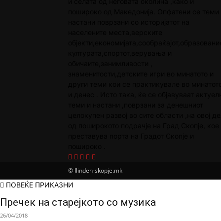
и селата од неговата околина ,како и
пошироко од Македонија. Опфатени се теми
настани поврзани со историјатот на
населените места,верските
објекти,економијата,сообраќајот,образовани
културата,спортот,верувања и
обичаите,занимливости ,
знаменитости,детските игри во минатото и
други теми кои се практикувале во минатот
и денес . Исто така, ќе се објавуваат актуел
теми и настани ,поврзани за денешниот
целокупен развој во сите области ,на овој де
од поширокото подрачје на Град Скопје, кое
преставува порта на Градот Скопје и
пошироко .
© Ilinden-skopje.mk
ПОВЕЌЕ ПРИКАЗНИ
Пречек на старејкото со музика
26/04/2018