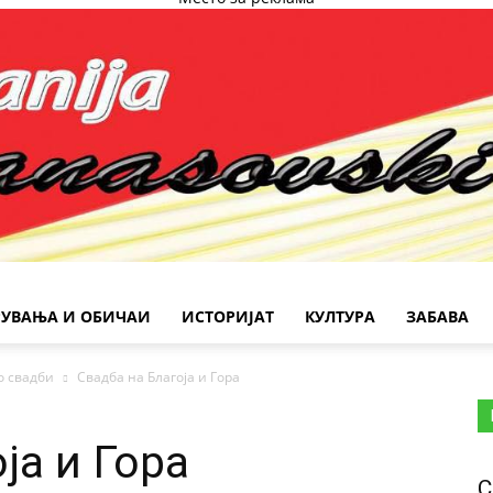
РУВАЊА И ОБИЧАИ
ИСТОРИЈАТ
КУЛТУРА
ЗАБАВА
о свадби
Свадба на Благоја и Гора
ја и Гора
С