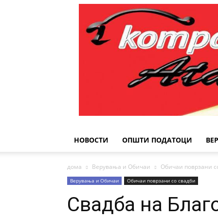
НОВОСТИ
ОПШТИ ПОДАТОЦИ
ВЕ
дома
Верувања и Обичаи
Обичаи поврзани с
Верувања и Обичаи
Обичаи поврзани со свадби
Свадба на Благо