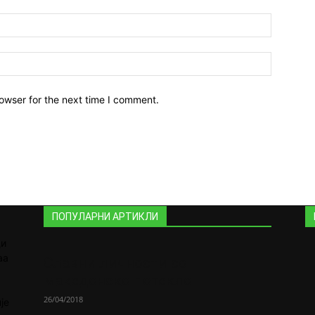
owser for the next time I comment.
ПОПУЛАРНИ АРТИКЛИ
ди
аа
Славни личности со
македонско потекло
26/04/2018
је