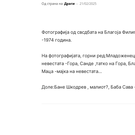
Од страна на
Драги
-
21/02/2025
Фотографија од свсдбата на Благоја Фил
-1974 година.
На фотографијата, горни ред:Младоженец
невестата -Гора, Санде ,татко на Гора, Бл
Маца -мајка на невестата…
Доле:Бане Шкодрев , малиот?, Баба Сава 
Сподели