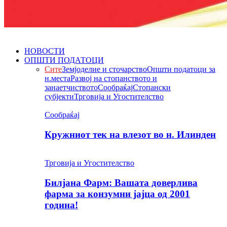
НОВОСТИ
ОПШТИ ПОДАТОЦИ
Сите
Земјоделие и сточарство
Општи податоци за
н.места
Развој на стопанството и
занаетчиството
Сообраќај
Стопански
субјекти
Трговија и Угостителство
Сообраќај
Кружниот тек на влезот во н. Илинден
Трговија и Угостителство
Билјана Фарм: Вашата доверлива
фарма за конзумни јајца од 2001
година!