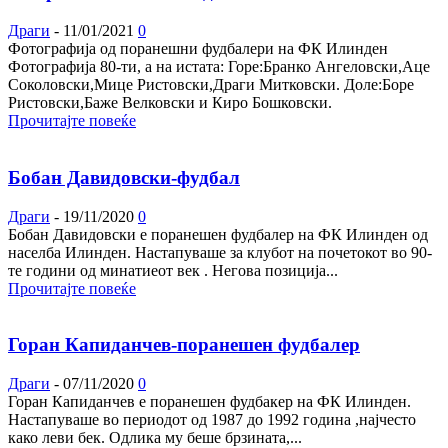
Драги
-
11/01/2021
0
Фотографија од поранешни фудбалери на ФК Илинден
Фотографија 80-ти, а на истата: Горе:Бранко Ангеловски,Аце
Соколовски,Мице Ристовски,Драги Митковски. Доле:Боре
Ристовски,Баже Велковски и Киро Бошковски.
Прочитајте повеќе
Бобан Давидовски-фудбал
Драги
-
19/11/2020
0
Бобан Давидовски е поранешен фудбалер на ФК Илинден од
населба Илинден. Настапуваше за клубот на почетокот во 90-
те години од минатиеот век . Негова позиција...
Прочитајте повеќе
Горан Капиданчев-поранешен фудбалер
Драги
-
07/11/2020
0
Горан Капиданчев е поранешен фудбакер на ФК Илинден.
Настапуваше во периодот од 1987 до 1992 година ,најчесто
како леви бек. Одлика му беше брзината,...