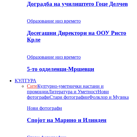
Доградба на училиштето Гоце Делчев
Образование низ времето
Досегашни Директори на ООУ Ристо
Крле
Образование низ времето
5-то одделенци-Мршевци
КУЛТУРА
Сите
Културно-уметнички настани и
промоции
Литература и Уметност
Нови
фотографи
Стари фотографии
Фолклор и Музика
Нови фотографи
Спојот на Марино и Илинден