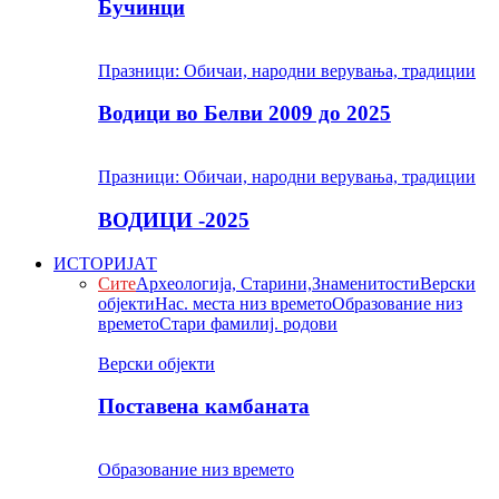
Бучинци
Празници: Обичаи, народни верувања, традиции
Водици во Белви 2009 до 2025
Празници: Обичаи, народни верувања, традиции
ВОДИЦИ -2025
ИСТОРИЈАТ
Сите
Археологија, Старини,Знаменитости
Верски
објекти
Нас. места низ времето
Образование низ
времето
Стари фамилиј. родови
Верски објекти
Поставена камбаната
Образование низ времето