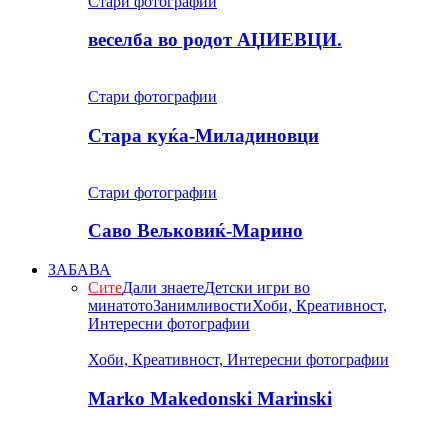
Стари фотографии
веселба во родот АЏИЕВЦИ.
Стари фотографии
Стара куќа-Миладиновци
Стари фотографии
Саво Вељковиќ-Марино
ЗАБАВА
Сите
Дали знаете
Детски игри во
минатото
Занимливости
Хоби, Креативност,
Интересни фотографии
Хоби, Креативност, Интересни фотографии
Marko Makedonski Marinski