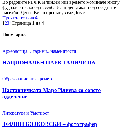
Во редовите на ФК Илинден низ времето моминале многу
фудбалери како од населба Илинден ,така и од соседните
населби. Денес Ви го преставуваме Диме...
Прочитајте повеќе
1
2
3
4
Страница 1 на 4
Популарно
Археологија, Старини,Знаменитости
НАЦИОНАЛЕН ПАРК ГАЛИЧИЦА
Образование низ времето
Наставничката Маре Илиева со совето
одделение.
Литература и Уметност
ФИЛИП БОЈКОВСКИ – фотографер