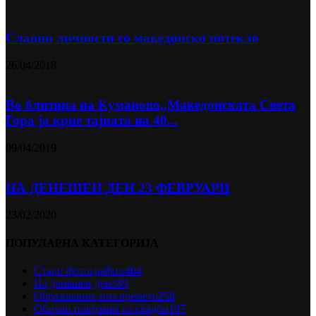
Славни личности со македонско потекло
26/04/2018
Во близина на Кумановo„Македонската Света
Гора ја крие тајната на 40...
09/04/2019
НА ДЕНЕШЕН ДЕН 23 ФЕВРУАРИ
23/02/2020
ПОПУЛАРНА КАТЕГОРИЈА
Стари фотографии
404
На денешен ден
389
Образование низ времето
258
Обичаи поврзани со свадби
197