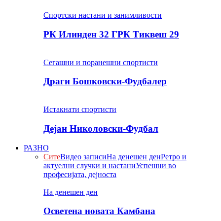
Спортски настани и занимливости
РК Илинден 32 ГРК Тиквеш 29
Сегашни и поранешни спортисти
Драги Бошковски-Фудбалер
Истакнати спортисти
Дејан Николовски-Фудбал
РАЗНО
Сите
Видео записи
На денешен ден
Ретро и
актуелни случки и настани
Успешни во
професијата, дејноста
На денешен ден
Осветена новата Камбана