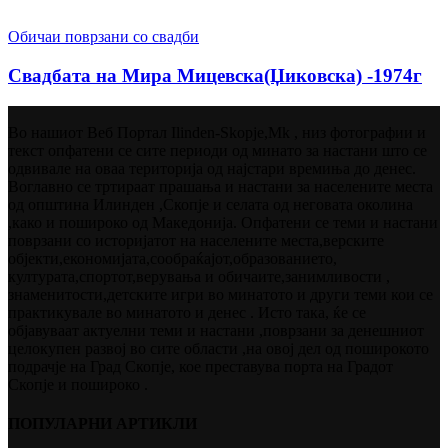
Обичаи поврзани со свадби
Свадбата на Мира Мицевска(Џиковска) -1974г
Во нашиот Веб Портал Ilinden-Skopje,Mk , низ фотографии и
текст опфатени се сите периоди од минато за настани што се
одвивале на оваа територија од најстари времиња до денес.
Воглавно се тртираат прашања и настани за населените места
од општина Илинден ,Скопје и селата од неговата околина
,како и пошироко од Македонија. Опфатени се теми и настани
поврзани со историјатот на населените места,верските
објекти,економијата,сообраќајот,образованието,
културата,спортот,верувања и обичаите,занимливости ,
знаменитости,детските игри во минатото и други теми кои се
практикувале во минатото и денес . Исто така, ќе се
објавуваат актуелни теми и настани ,поврзани за денешниот
целокупен развој во сите области ,на овој дел од поширокото
подрачје на Град Скопје, кое преставува порта на Градот
Скопје и пошироко .
ПОПУЛАРНИ АРТИКЛИ