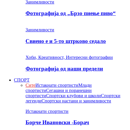
Занимливости
Фотографија од „Брзо пиење пиво“
Занимливости
Свиено е и 5-то штрково седало
Хоби, Креативност, Интересни фотографии
Фотографија од наши предели
СПОРТ
Сите
Истакнати спортисти
Млади
спортисти
Сегашни и поранешни
спортисти
Спортски клубови и школи
Спортски
легенди
Спортски настани и занимливости
Истакнати спортисти
Борче Ивановски -Борач