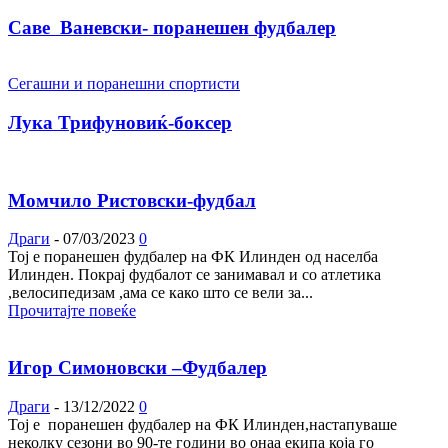
Саве Ваневски- поранешен фудбалер
Сегашни и поранешни спортисти
Лука Трифуновиќ-боксер
Момчило Ристовски-фудбал
Драги
-
07/03/2023
0
Тој е поранешен фудбалер на ФК Илинден од населба
Илинден. Покрај фудбалот се занимавал и со атлетика
,велосипедизам ,ама се како што се вели за...
Прочитајте повеќе
Игор Симоновски –Фудбалер
Драги
-
13/12/2022
0
Тој е поранешен фудбалер на ФК Илинден,настапуваше
неколку сезони во 90-те години во онаа екипа која го