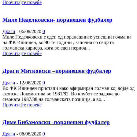
Прочитајте повеќе
Миле Неделковски- поранешен фудбалер
Драги
-
06/08/2020
0
Миле Неделковски е еден од поранешните успешни голмани
на ФК Илинден, во 90-те години , започна со својата
голманска кариера, кога во еден период...
Прочитајте повеќе
Драги Митковски –поранешен фудбалер
Драги
-
12/06/2020
0
Во ФК Илинден пристапи како афирмиран голман кој дојде од
скопска Локомотива во 1981/82. Во клубот се задржа до
сезоната 1987/88,на голманската позиција, а во...
Прочитајте повеќе
Диме Бибамовски -поранешен фудбалер
Драги
-
06/06/2020
0