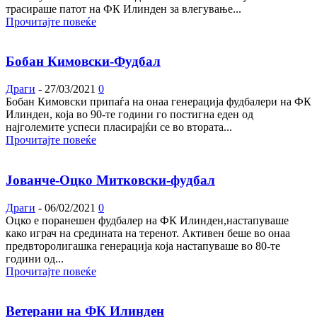
трасираше патот на ФК Илинден за влегување...
Прочитајте повеќе
Бобан Кимовски-Фудбал
Драги
-
27/03/2021
0
Бобан Кимовски припаѓа на онаа генерација фудбалери на ФК
Илинден, која во 90-те години го постигна еден од
најголемите успеси пласирајќи се во втората...
Прочитајте повеќе
Јованче-Оцко Митковски-фудбал
Драги
-
06/02/2021
0
Оцко е поранешен фудбалер на ФК Илинден,настапуваше
како играч на средината на теренот. Активен беше во онаа
предвторолигашка генерација која настапуваше во 80-те
години од...
Прочитајте повеќе
Ветерани на ФК Илинден