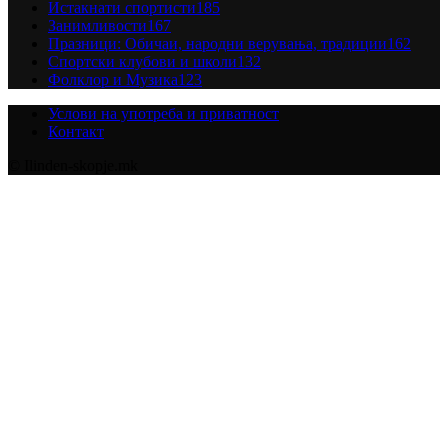
Истакнати спортисти
185
Занимливости
167
Празници: Обичаи, народни верувања, традиции
162
Спортски клубови и школи
132
Фолклор и Музика
123
Услови на употреба и приватност
Контакт
© Ilinden-skopje.mk