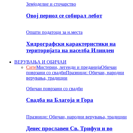
Земјоделие и сточарство
Овој период се собирал лебот
Општи податоци за н.места
Хидрографски карактеристики на
територијата на населба Илинден
ВЕРУВАЊА И ОБИЧАИ
Сите
Мистерии, легенди и преданија
Обичаи
поврзани со свадби
Празници: Обичаи, народни
верувања, традиции
Обичаи поврзани со свадби
Свадба на Благоја и Гора
Празници: Обичаи, народни верувања, традиции
Денес прославен Св. Трифун и во