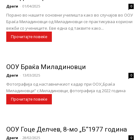
Драги
-
01/04/2025
0
Порано во нашите основни училишта како во случајов во ООУ
Браќа Миладиновци од Миладиновци се практикуваа корисни
вежби со учениците. Еве една од таквите како...
Прочитајте повеќе
ООУ Браќа Миладиновци
Драги
-
13/03/2025
0
Фотографија од наставничкиот кадар при ООУ„Браќа
Миладиновци“ с.Миладиновци, фотографија oд 2022 година
Прочитајте повеќе
ООУ Гоце Делчев, 8-мо „Б“1977 година
Драги
-
28/02/2025
0