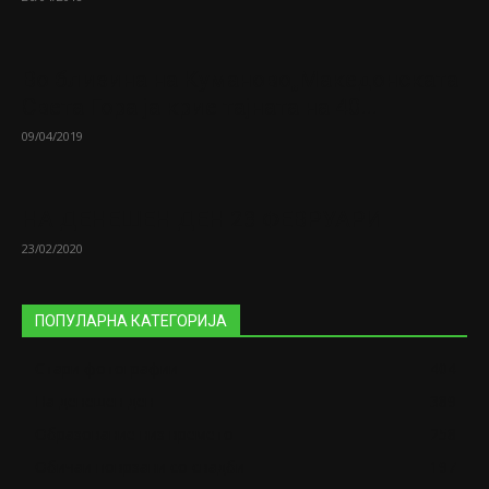
Во близина на Кумановo„Македонската
Света Гора ја крие тајната на 40...
09/04/2019
НА ДЕНЕШЕН ДЕН 23 ФЕВРУАРИ
23/02/2020
ПОПУЛАРНА КАТЕГОРИЈА
Стари фотографии
404
На денешен ден
389
Образование низ времето
258
Обичаи поврзани со свадби
197