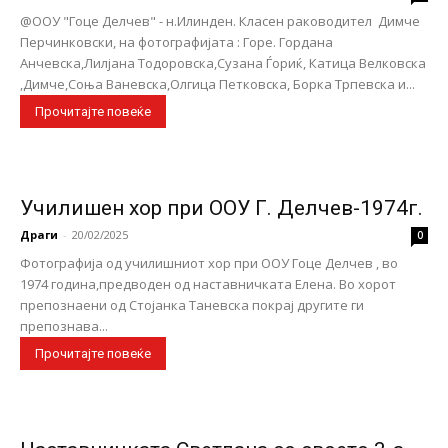
@OOУ "Гоце Делчев" - н.Илинден. Класен раководител Димче
Перчинковски, на фотографијата : Горе. Гордана
Анчевска,Лилјана Тодоровска,Сузана Ѓориќ, Катица Велковска
,Димче,Соња Ваневска,Олгица Петковска, Борка Трпевска и...
Прочитајте повеќе
Училишен хор при ООУ Г. Делчев-1974г.
Драги
-
20/02/2025
0
Фотографија од училишниот хор при ООУ Гоце Делчев , во
1974 година,предводен од наставничката Елена. Во хорот
препознаени од Стојанка Таневска покрај другите ги
препознава...
Прочитајте повеќе