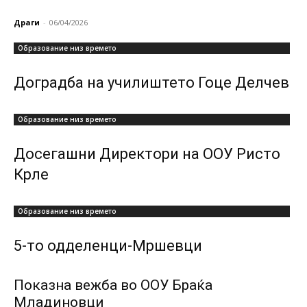
Драги
-
06/04/2026
Образование низ времето
Доградба на училиштето Гоце Делчев
Образование низ времето
Досегашни Директори на ООУ Ристо
Крле
Образование низ времето
5-то одделенци-Мршевци
Показна вежба во ООУ Браќа
Младиновци