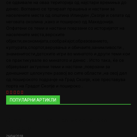
се одвивале на оваа територија од најстари времиња до
денес. Воглавно се тртираат прашања и настани за
населените места од општина Илинден ,Скопје и селата од
неговата околина ,како и пошироко од Македонија.
Опфатени се теми и настани поврзани со историјатот на
населените места,верските
објекти,економијата,сообраќајот,образованието,
културата,спортот,верувања и обичаите,занимливости ,
знаменитости,детските игри во минатото и други теми кои
се практикувале во минатото и денес . Исто така, ќе се
објавуваат актуелни теми и настани ,поврзани за
денешниот целокупен развој во сите области ,на овој дел
од поширокото подрачје на Град Скопје, кое преставува
порта на Градот Скопје и пошироко .
ПОПУЛАРНИ АРТИКЛИ
Славни личности со македонско
потекло
26/04/2018