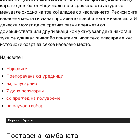
кај што одел бегот.Националната и вреската структура се
менувале сходно на тоа кој владее со населението .Реќиси сите
населени места ги имаат променето првобитните живеалишта.И
денеска можат да се сретнат разни предмети од
домаќинствата или други знаци кои укажуваат дека некогаш
тука се одвивал живот.Во понатамошниот текс пласираме кус
историски осврт за секое населено место.
Најновите
Најновите
Препорачана од уредници
најпопуларниот
7 дена популарни
со преглед на полувреме
по случаен избор
Верски објекти
Поставена камбаната