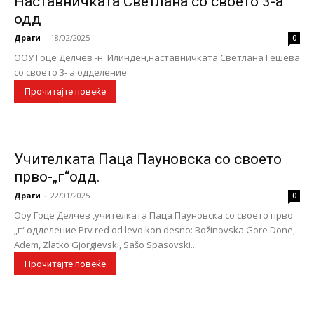
Наставничката Светлана со своето 3-а
одд
Драги
-
18/02/2025
0
ООУ Гоце Делчев -н. Илинден,наставничката Светлана Гешева
со своето 3- а одделение
Прочитајте повеќе
Учителката Паца Пауновска со своето
прво-„г“одд.
Драги
-
22/01/2025
0
Ооу Гоце Делчев ,учителката Паца Пауновска со своето прво
„г“ одделение Prv red od levo kon desno: Božinovska Gore Done,
Adem, Zlatko Gjorgievski, Sašo Spasovski...
Прочитајте повеќе