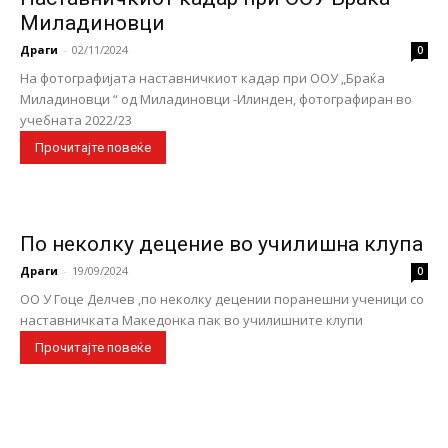
Миладиновци
Драги
-
02/11/2024
0
На фотографијата наставничкиот кадар при ООУ „Браќа
Миладиновци “ од Миладиновци -Илинден, фотографиран во
учебната 2022/23
Прочитајте повеќе
По неколку децение во училишна клупа
Драги
-
19/09/2024
0
ОО У Гоце Делчев ,по неколку децении поранешни ученици со
наставничката Македонка пак во училишните клупи
Прочитајте повеќе