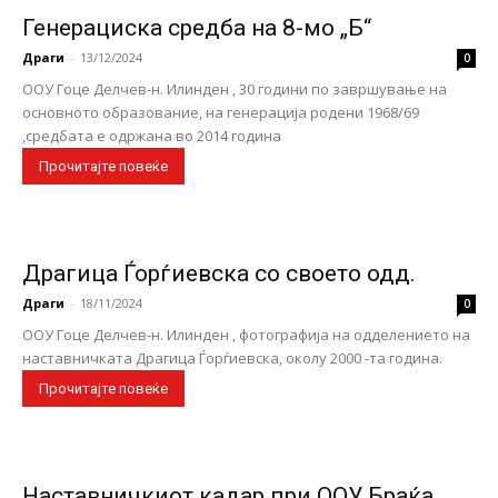
Генерациска средба на 8-мо „Б“
Драги
-
13/12/2024
0
ООУ Гоце Делчев-н. Илинден , 30 години по завршување на
основното образование, на генерација родени 1968/69
,средбата е одржана во 2014 година
Прочитајте повеќе
Драгица Ѓорѓиевска со своето одд.
Драги
-
18/11/2024
0
ООУ Гоце Делчев-н. Илинден , фотографија на одделението на
наставничката Драгица Ѓорѓиевска, околу 2000 -та година.
Прочитајте повеќе
Наставничкиот кадар при ООУ Браќа