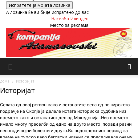
А лозинка ќе ви биде испратено до вас.
Населба Илинден
Место за реклама
дома
Историјат
Историјат
Селата од овој регион како и останатите села од поширокото
подрачје на Скопје ја делеле истата историска судбина низ
времето како и останатиот дел од Македонија .Низ времето
имало многу преселби од едно на друго место ,поради разни
непогоди војни,болести и друго.Во подоцнежниот период за
време на турско како беговски чивчии се преселувале онаму