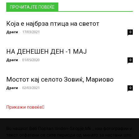
ПРОЧИТАЈТЕ ПОВЕЌЕ
Која е најбрза птица на светот
Драги
-
17/03/2021
0
НА ДЕНЕШЕН ДЕН -1 МАЈ
Драги
-
01/05/2020
0
Mостот кај селото Зовиќ, Мариoво
Драги
-
02/03/2021
0
Прикажи повеќе
Во нашиот Веб Портал Ilinden-Skopje,Mk , низ фотографии и
текст опфатени се сите периоди од минато за настани што