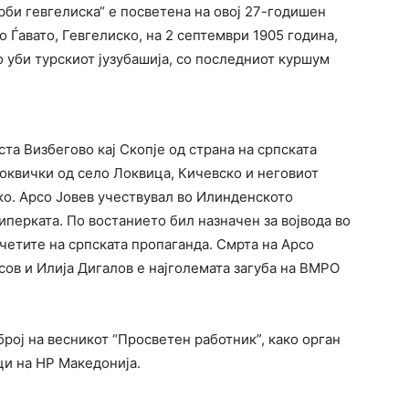
трби гевгелиска“ е посветена на овој 27-годишен
о Ѓавато, Гевгелиско, на 2 септември 1905 година,
го уби турскиот јузубашија, со последниот куршум
ста Визбегово каj Скопjе од страна на српската
оквички од село Локвица, Кичевско и неговиот
ко. Арсо Jовев учествувал во Илинденското
иперката. По востанието бил назначен за воjвода во
четите на српската пропаганда. Смрта на Арсо
ов и Илија Дигалов е најголемата загуба на ВМРО
број на весникот “Просветен работник”, како орган
и на НР Македонија.