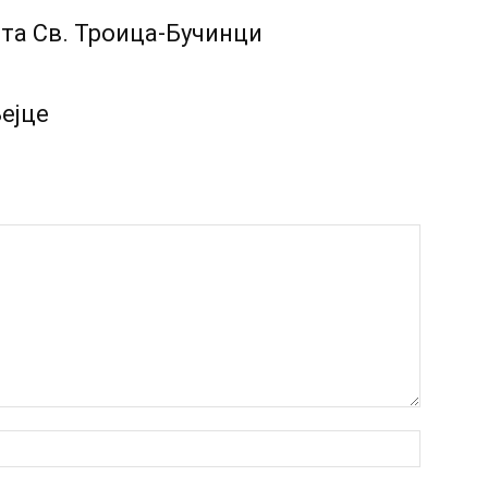
та Св. Троица-Бучинци
Вејце