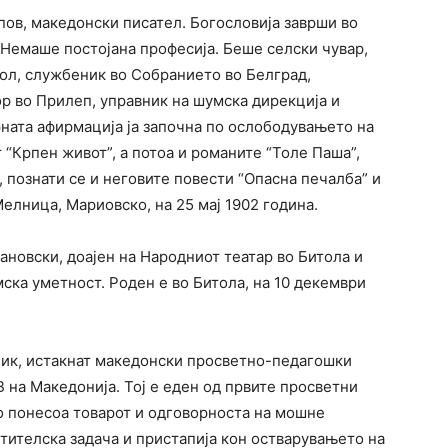
ов, македонски писател. Богословија заврши во
 Немаше постојана професија. Беше селски чувар,
ол, службеник во Собранието во Белград,
р во Прилеп, управник на шумска дирекција и
рната афирмација ја започна по ослободувањето на
т “Крпен живот”, а потоа и романите “Толе Паша”,
, познати се и неговите повести “Опасна печалба” и
Мелница, Мариовско, на 25 мај 1902 година.
новски, доајен на Народниот театар во Битола и
ска уметност. Роден е во Битола, на 10 декември
чик, истакнат македонски просветно-педагошки
 на Македонија. Тој е еден од првите просветни
о понесоа товарот и одговорноста на мошне
тителска задача и пристапија кон остварувањето на