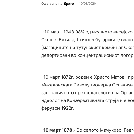
Од страна на
Драги
-
10/03/2020
-10 март 1943 98% од вкупното еврејско 
Скопје, Битила,Штип)од бугарските влас
(магацините на тутунскиот комбинат Скоп
депортирани во концентрациониот логор 
-10 март 1872г. роден е Христо Матов– п
Македонската Револуционерна Организаци
задграничното претседателство на Органи
идеолог на Конзервативната струја и е во
феруари 1922г.
-10 март 1878.-
Во селото Мачуково, Гевг