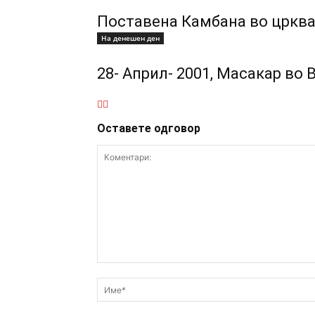
Поставена Камбана во црква
На денешен ден
28- Април- 2001, Масакар во 
Оставете одговор