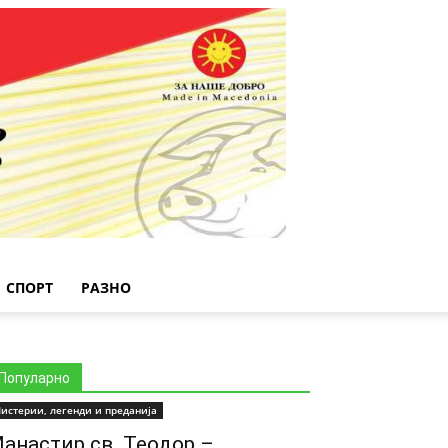
СПОРТ
РАЗНО
Популарно
истерии, легенди и преданија
анастир св. Теодор –