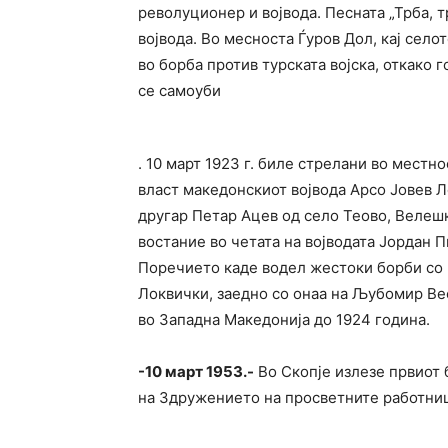
револуционер и војвода. Песната „Трба, 
војвода. Во месноста Ѓуров Дол, кај селот
во борба против турската војска, откако 
се самоуби
. 10 март 1923 г. биле стрелани во местно
власт македонскиот воjвода Арсо Jовев Л
другар Петар Ацев од село Теово, Велеш
востание во четата на воjводата Jордан П
Поречието каде водел жестоки борби со 
Локвички, заедно со онаа на Љубомир Вес
во Западна Македонија до 1924 година.
-10 март 1953.-
Во Скопје излезе првиот 
на Здружението на просветните работниц