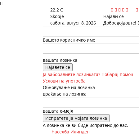
22.2
C
Skopje
Најави се
сабота, август 8, 2026
Добредојдовте! 
Вашето корисничко име
вашата лозинка
Ја заборавивте лозинката? Побарај помош
Услови на употреба
Обновување на лозинка
враќање на лозинка
вашата е-мејл
А лозинка ќе ви биде испратено до вас.
Населба Илинден