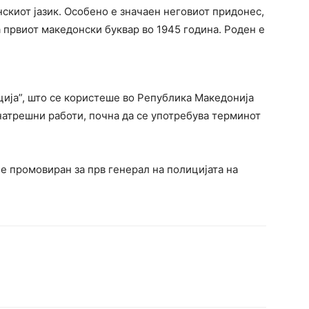
скиот јазик. Особено е значаен неговиот придонес,
а првиот македонски буквар во 1945 година. Роден е
ија”, што се користеше во Република Македонија
натрешни работи, почна да се употребува терминот
е промовиран за прв генерал на полицијата на