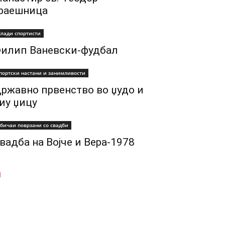
раешница
лади спортисти
илип Ваневски-фудбал
портски настани и занимливости
ржавно првенство во џудо и
иу џицу
бичаи поврзани со свадби
вадба на Војче и Вера-1978