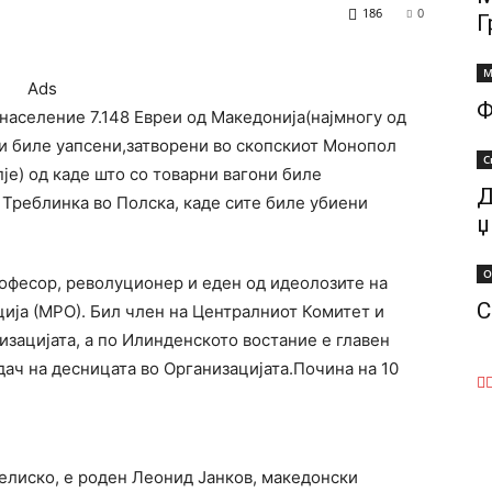
186
0
Г
М
Ads
Ф
население 7.148 Евреи од Македонија(најмногу од
ти биле уапсени,затворени во скопскиот Монопол
С
је) од каде што со товарни вагони биле
Д
Треблинка во Полска, каде сите биле убиени
џ
О
рофесор, револуционер и еден од идеолозите на
С
ја (МРО). Бил член на Централниот Комитет и
зацијата, а по Илинденското востание е главен
дач на десницата во Организацијата.Почина на 10
елиско, е роден Леонид Јанков, македонски