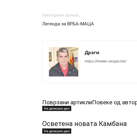
Претходниот артикал,
Легенда за ВРБА-МАЦА
Драги
https://ilinden-skopje.mk/
Поврзани артикли
Повеке од авто
На денешен ден
Осветена новата Камбана
На денешен ден