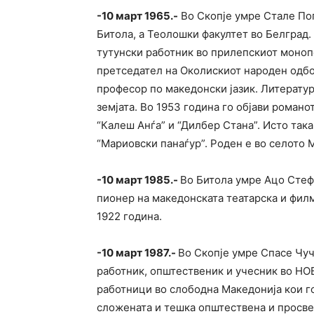
-10 март 1965.-
Во Скопје умре Стале Поп
Битола, а Теолошки факултет во Белград.
тутунски работник во прилепскиот моноп
претседател на Околискиот народен одбо
професор по македонски јазик. Литерату
земјата. Во 1953 година го објави романо
“Калеш Анѓа” и “Дилбер Стана”. Исто така
“Мариовски панаѓур”. Роден е во селото 
-10 март 1985.-
Во Битола умре Ацо Стефа
пионер на македонската театарска и филм
1922 година.
-10 март 1987.-
Во Скопје умре Спасе Чу
работник, општественик и учесник во НОВ
работници во слободна Македонија кои г
сложената и тешка општествена и просве