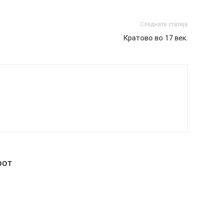
Следната статија
Кратово во 17 век.
рот