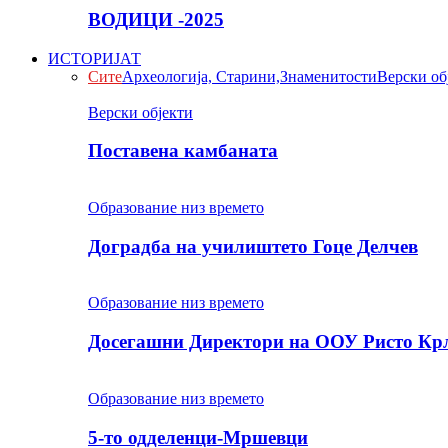
ВОДИЦИ -2025
ИСТОРИЈАТ
Сите
Археологија, Старини,Знаменитости
Верски об
Верски објекти
Поставена камбаната
Образование низ времето
Доградба на училиштето Гоце Делчев
Образование низ времето
Досегашни Директори на ООУ Ристо Кр
Образование низ времето
5-то одделенци-Мршевци