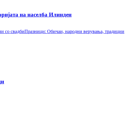
ријата на населба Илинден
и со свадби
Празници: Обичаи, народни верувања, традиции
ци