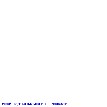
егенди
Спортски настани и занимливости