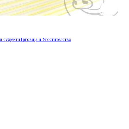
и субјекти
Трговија и Угостителство