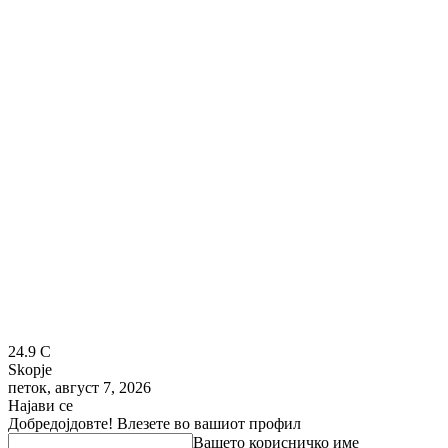
24.9
C
Skopje
петок, август 7, 2026
Најави се
Добредојдовте! Влезете во вашиот профил
Вашето корисничко име