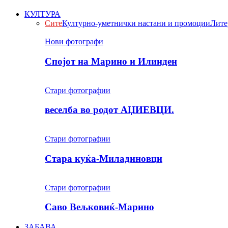
КУЛТУРА
Сите
Културно-уметнички настани и промоции
Лите
Нови фотографи
Спојот на Марино и Илинден
Стари фотографии
веселба во родот АЏИЕВЦИ.
Стари фотографии
Стара куќа-Миладиновци
Стари фотографии
Саво Вељковиќ-Марино
ЗАБАВА