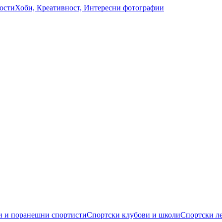
ости
Хоби, Креативност, Интересни фотографии
 и поранешни спортисти
Спортски клубови и школи
Спортски л