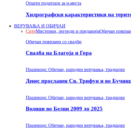
Општи податоци за н.места
Хидрографски карактеристики на терито
ВЕРУВАЊА И ОБИЧАИ
Сите
Мистерии, легенди и преданија
Обичаи поврзан
Обичаи поврзани со свадби
Свадба на Благоја и Гора
Празници: Обичаи, народни верувања, традиции
Денес прославен Св. Трифун и во Бучин
Празници: Обичаи, народни верувања, традиции
Водици во Белви 2009 до 2025
Празници: Обичаи, народни верувања, традиции