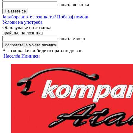
вашата лозинка
Ја заборавивте лозинката? Побарај помош
Услови на употреба
Обновување на лозинка
враќање на лозинка
вашата е-мејл
А лозинка ќе ви биде испратено до вас.
Населба Илинден