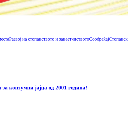
места
Развој на стопанството и занаетчиството
Сообраќај
Стопанск
за конзумни јајца од 2001 година!