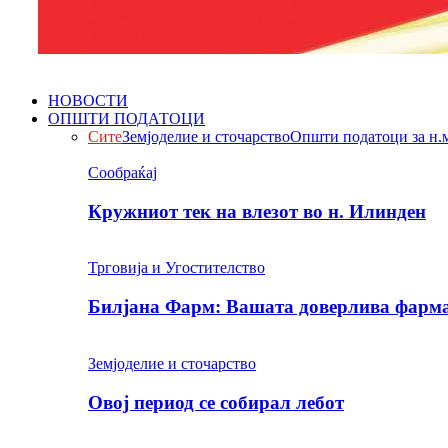
НОВОСТИ
ОПШТИ ПОДАТОЦИ
Сите
Земјоделие и сточарство
Општи податоци за н.
Сообраќај
Кружниот тек на влезот во н. Илинден
Трговија и Угостителство
Билјана Фарм: Вашата доверлива фарма 
Земјоделие и сточарство
Овој период се собирал лебот