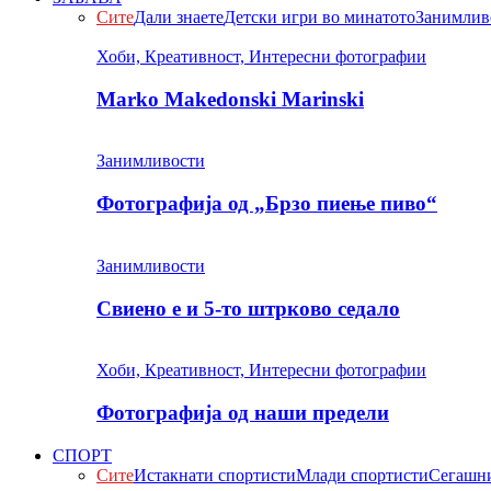
Сите
Дали знаете
Детски игри во минатото
Занимлив
Хоби, Креативност, Интересни фотографии
Marko Makedonski Marinski
Занимливости
Фотографија од „Брзо пиење пиво“
Занимливости
Свиено е и 5-то штрково седало
Хоби, Креативност, Интересни фотографии
Фотографија од наши предели
СПОРТ
Сите
Истакнати спортисти
Млади спортисти
Сегашни