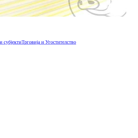
и субјекти
Трговија и Угостителство