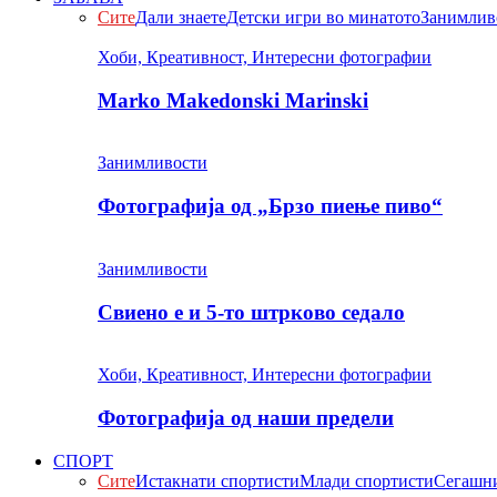
Сите
Дали знаете
Детски игри во минатото
Занимлив
Хоби, Креативност, Интересни фотографии
Marko Makedonski Marinski
Занимливости
Фотографија од „Брзо пиење пиво“
Занимливости
Свиено е и 5-то штрково седало
Хоби, Креативност, Интересни фотографии
Фотографија од наши предели
СПОРТ
Сите
Истакнати спортисти
Млади спортисти
Сегашни