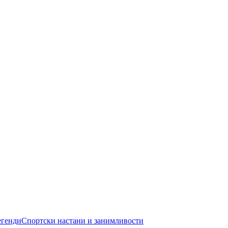
егенди
Спортски настани и занимливости