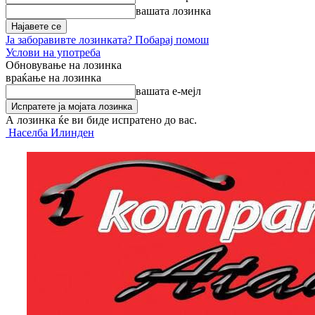
вашата лозинка
Ја заборавивте лозинката? Побарај помош
Услови на употреба
Обновување на лозинка
враќање на лозинка
вашата е-мејл
А лозинка ќе ви биде испратено до вас.
Населба Илинден