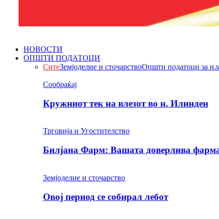
НОВОСТИ
ОПШТИ ПОДАТОЦИ
Сите
Земјоделие и сточарство
Општи податоци за н.
Сообраќај
Кружниот тек на влезот во н. Илинден
Трговија и Угостителство
Билјана Фарм: Вашата доверлива фарма 
Земјоделие и сточарство
Овој период се собирал лебот