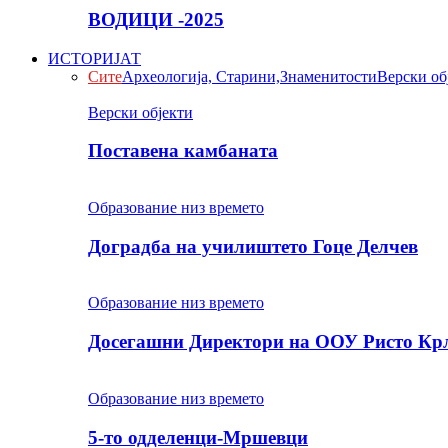
ВОДИЦИ -2025
ИСТОРИЈАТ
Сите
Археологија, Старини,Знаменитости
Верски об
Верски објекти
Поставена камбаната
Образование низ времето
Доградба на училиштето Гоце Делчев
Образование низ времето
Досегашни Директори на ООУ Ристо Кр
Образование низ времето
5-то одделенци-Мршевци