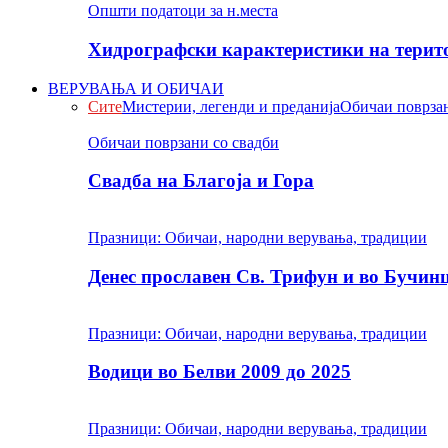
Општи податоци за н.места
Хидрографски карактеристики на терито
ВЕРУВАЊА И ОБИЧАИ
Сите
Мистерии, легенди и преданија
Обичаи поврзан
Обичаи поврзани со свадби
Свадба на Благоја и Гора
Празници: Обичаи, народни верувања, традиции
Денес прославен Св. Трифун и во Бучин
Празници: Обичаи, народни верувања, традиции
Водици во Белви 2009 до 2025
Празници: Обичаи, народни верувања, традиции