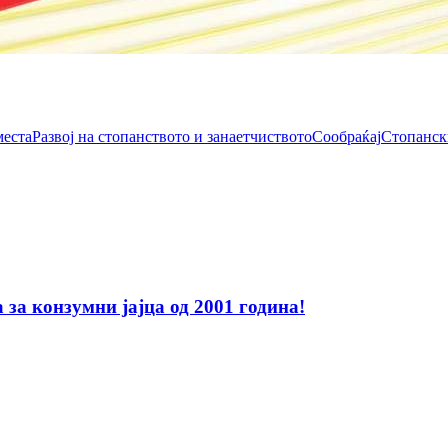
места
Развој на стопанството и занаетчиството
Сообраќај
Стопанск
за конзумни јајца од 2001 година!