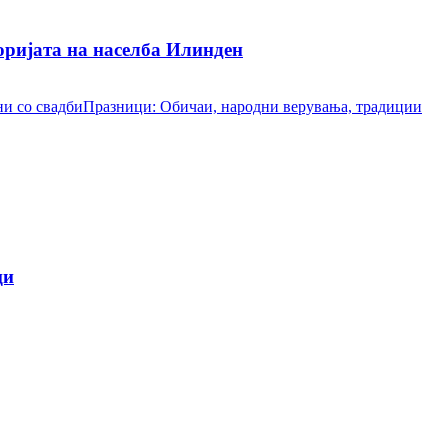
ријата на населба Илинден
и со свадби
Празници: Обичаи, народни верувања, традиции
ци