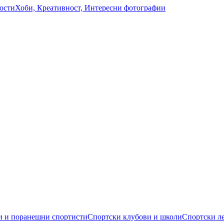
ости
Хоби, Креативност, Интересни фотографии
 и поранешни спортисти
Спортски клубови и школи
Спортски л