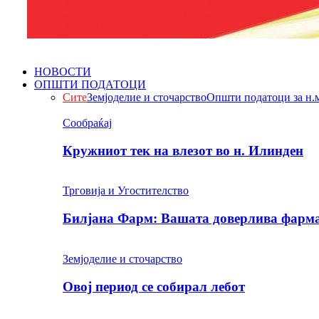
НОВОСТИ
ОПШТИ ПОДАТОЦИ
Сите
Земјоделие и сточарство
Општи податоци за н.
Сообраќај
Кружниот тек на влезот во н. Илинден
Трговија и Угостителство
Билјана Фарм: Вашата доверлива фарма 
Земјоделие и сточарство
Овој период се собирал лебот