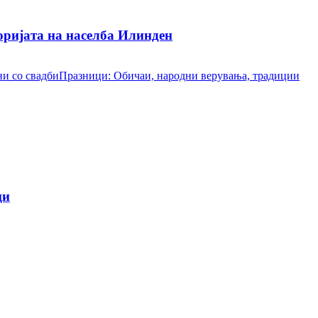
ријата на населба Илинден
и со свадби
Празници: Обичаи, народни верувања, традиции
ци