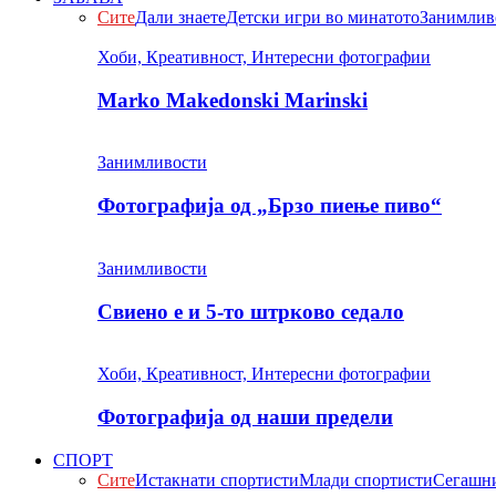
Сите
Дали знаете
Детски игри во минатото
Занимлив
Хоби, Креативност, Интересни фотографии
Marko Makedonski Marinski
Занимливости
Фотографија од „Брзо пиење пиво“
Занимливости
Свиено е и 5-то штрково седало
Хоби, Креативност, Интересни фотографии
Фотографија од наши предели
СПОРТ
Сите
Истакнати спортисти
Млади спортисти
Сегашни