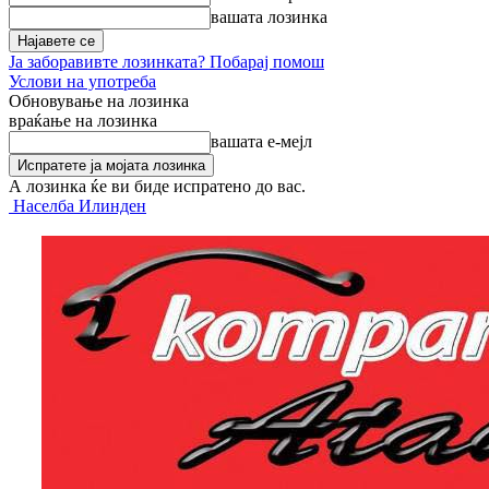
вашата лозинка
Ја заборавивте лозинката? Побарај помош
Услови на употреба
Обновување на лозинка
враќање на лозинка
вашата е-мејл
А лозинка ќе ви биде испратено до вас.
Населба Илинден