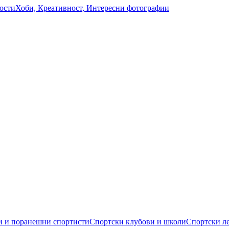
ости
Хоби, Креативност, Интересни фотографии
 и поранешни спортисти
Спортски клубови и школи
Спортски л