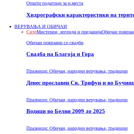
Општи податоци за н.места
Хидрографски карактеристики на терито
ВЕРУВАЊА И ОБИЧАИ
Сите
Мистерии, легенди и преданија
Обичаи поврзан
Обичаи поврзани со свадби
Свадба на Благоја и Гора
Празници: Обичаи, народни верувања, традиции
Денес прославен Св. Трифун и во Бучин
Празници: Обичаи, народни верувања, традиции
Водици во Белви 2009 до 2025
Празници: Обичаи, народни верувања, традиции