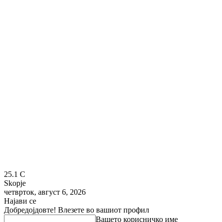
25.1
C
Skopje
четврток, август 6, 2026
Најави се
Добредојдовте! Влезете во вашиот профил
Вашето корисничко име