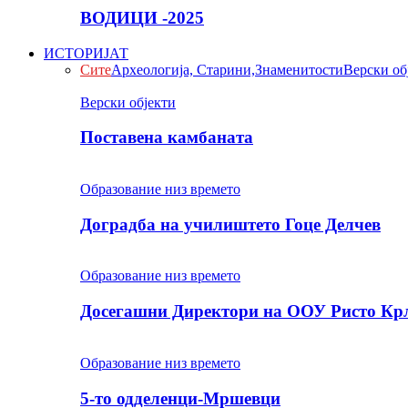
ВОДИЦИ -2025
ИСТОРИЈАТ
Сите
Археологија, Старини,Знаменитости
Верски об
Верски објекти
Поставена камбаната
Образование низ времето
Доградба на училиштето Гоце Делчев
Образование низ времето
Досегашни Директори на ООУ Ристо Кр
Образование низ времето
5-то одделенци-Мршевци