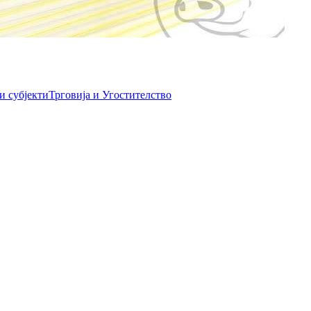
и субјекти
Трговија и Угостителство