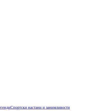
егенди
Спортски настани и занимливости