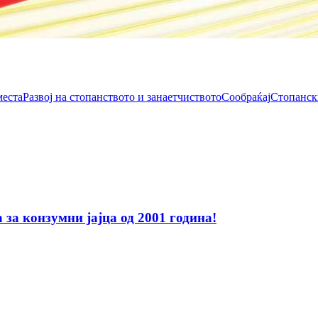
места
Развој на стопанството и занаетчиството
Сообраќај
Стопанск
за конзумни јајца од 2001 година!