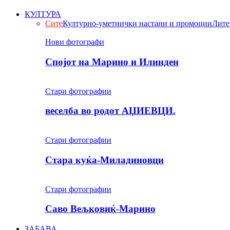
КУЛТУРА
Сите
Културно-уметнички настани и промоции
Лите
Нови фотографи
Спојот на Марино и Илинден
Стари фотографии
веселба во родот АЏИЕВЦИ.
Стари фотографии
Стара куќа-Миладиновци
Стари фотографии
Саво Вељковиќ-Марино
ЗАБАВА