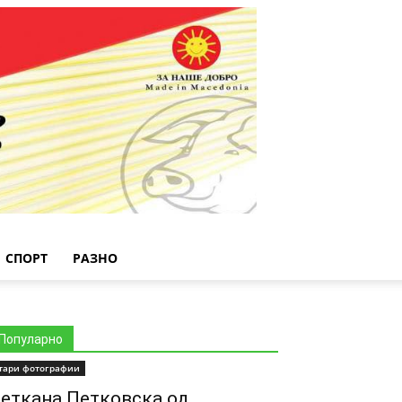
СПОРТ
РАЗНО
Популарно
тари фотографии
еткана Петковска од