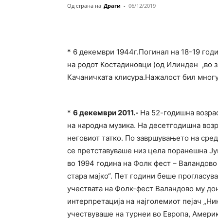
Од страна на
Драги
-
06/12/2019
* 6 декември 1944г.Погинал на 18-19 год
на родот Костадиновци )од Илинден ,во 
Качаничката клисура.Нажалост бил многу
*
6 декември 2011.-
На 52-годишна возрас
на народна музика. На десетгодишна возра
неговиот татко. По завршувањето на средн
се претставуваше низ цела поранешна Југ
во 1994 година на Фолк фест – Валандово
стара мајко“. Пет години беше прогласува
учествата на Фолк-фест Валандово му дон
интерпретација на најголемиот пејач „Ни
учествуваше на турнеи во Европа, Америк