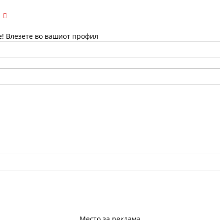
е! Влезете во вашиот профил
Место за реклама