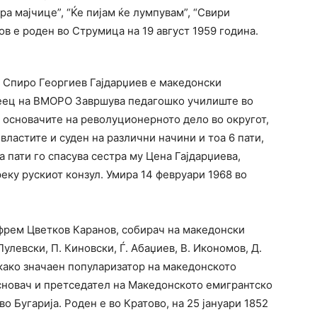
ра мајчице”, “Ќе пијам ќе лумпувам”, “Свири
ов е роден во Струмица на 19 август 1959 година.
н Спиро Георгиев Гаjдарџиев е македонски
еец на ВМОРО Завршува педагошко училиште во
 основачите на револуционерното дело во округот,
 властите и суден на различни начини и тоа 6 пати,
та пати го спасува сестра му Цена Гајдарџиева,
реку рускиот конзул. Умира 14 февруари 1968 во
фрем Цветков Каранов, собирач на македонски
улевски, П. Киновски, Ѓ. Абаџиев, В. Икономов, Д.
и како значаен популаризатор на македонското
сновач и претседател на Македонското емигрантско
во Бугарија. Роден е во Кратово, на 25 јануари 1852