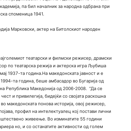
кадемија, па бил началник за народна одбрана при
ска споменица 1941.
дија Марковски, актер на Битолскиот народен
најголемиот театарски и филмски режисер, драмски
сор по театарска режија и актерска игра Љубиша
 мај 1937-та година.На македонската јавност и е
 1994-та година, беше амбасадор во Бугарија од
на Република Македонија од 2006-2008. “Да се
чест и привилегија, бидејќи со својата раскошна
 во македонската понова историја, овој режисер,
 појава, профил на интелектуалец кој постави лични
пштествено живеење. Во изминатите 55 години
ариера но, и со останатите активности од голем