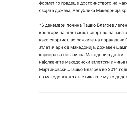
формат го градеше достоинството на мак
својата држава, Република Македонија кр
*6 декември почина Ташко Благоев леген
креатори на атлетскиот спорт во нашава з
како спортист, во рамките на поранешна 
атлетичари од Македонија, државен шамп
кариера во независна Македонија долги 
најславните македонски атлетски имиња 
Мартиновски…Ташко Благоев во 2014 годи
во македонската атлетика кое му го доде
Сподели