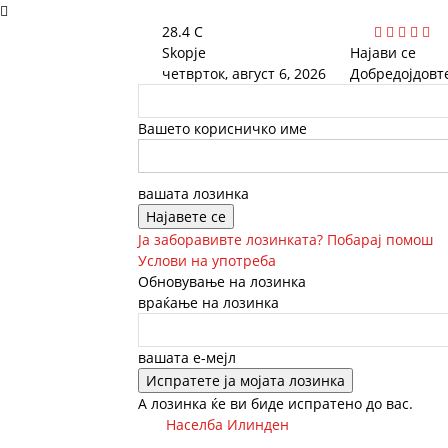
28.4
C
Skopje
Најави се
четврток, август 6, 2026
Добредојдовт
Вашето корисничко име
вашата лозинка
Ја заборавивте лозинката? Побарај помош
Услови на употреба
Обновување на лозинка
враќање на лозинка
вашата е-мејл
А лозинка ќе ви биде испратено до вас.
Населба Илинден