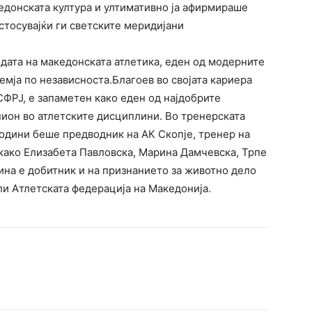
едонската култура и ултимативно ја афирмираше
стосувајќи ги светските меридијани
дата на македонската атлетика, еден од модерните
емја по независноста.Благоев во својата кариера
СФРЈ, е запаметен како еден од најдобрите
ион во атлетските дисциплини. Во тренерската
години беше предводник на АК Скопје, тренер на
како Елизабета Павловска, Марина Дамчевска, Трпе
на е добитник и на признанието за животно дело
ли Атлетската федерација на Македонија.