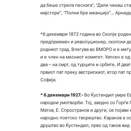
да беше стрела песната”, “Дали чекаш ста
мајсторе”, “Полни бре меанџијо”… Арнауд
*6 декември 1872 година во Скопје роде
предприемач и револуционер, скопски д
родниот град. Влегува во ВМОРО и е меѓу
и е член на месниот комитет. Уапсен е од
два – на смрт, од турците и србите. И два
првиот пат преку австрискиот, втор пат п
Софија.
*
6 декември 1927.-
Во Ќустендил умре Е
народни умотворби. Тој, заедно со Ѓорѓи П
Матов, Е. Спространов и други, се појав
народно поетско творештво. Каранов е о
друштво во Ќустендил, прво од таков вид 