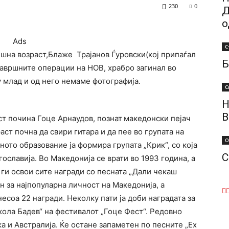
230
0
Д
о
Ads
С
ишна возраст,Блаже Трајанов Ѓуровски(кој припаѓал
Б
завршните операции на НОВ, храбро загинал во
 млад и од него немаме фотографија.
С
Н
В
т почина Гоце Арнаудов, познат
македонски пејач
ст почна да свири гитара и да пее во групата на
О
ото образование ја формира групата „Крик“, со која
С
ославија. Во Македонија се врати во 1993 година, а
 ги освои сите награди со песната „Дали чекаш
н за најпопуларна личност на Македонија, а
есоа 22 награди. Неколку пати ја доби наградата за
кола Бадев“ на фестивалот „Гоце Фест“. Редовно
а и Австралија. Ќе остане запаметен по песните „Ех