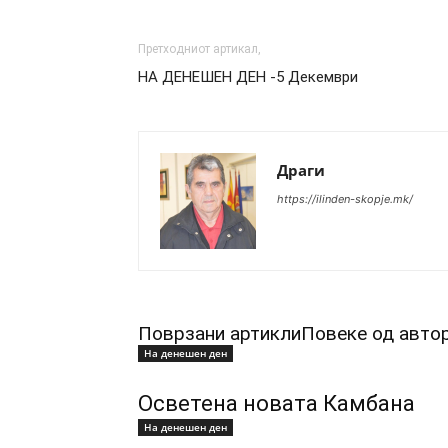
Претходниот артикал,
НА ДЕНЕШЕН ДЕН -5 Декември
Драги
https://ilinden-skopje.mk/
Поврзани артикли
Повеке од авто
На денешен ден
Осветена новата Камбана
На денешен ден