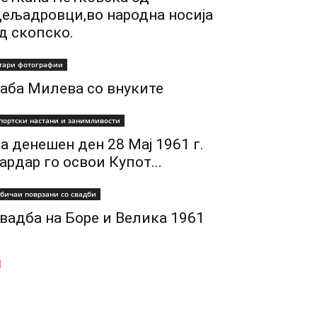
ељадровци,во народна носија
д скопско.
тари фотографии
аба Милева со внуките
портски настани и занимливости
а денешен ден 28 Мај 1961 г.
ардар го освои Купот...
бичаи поврзани со свадби
вадба на Боре и Велика 1961