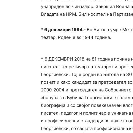
унапреден во чин мајор. Завршил Воена а
Владата на НРМ. Бил носител на Партизан
*
6 декември 1994.-
Во Битола умре Мето
театар. Роден е во 1944 година.
* 6 ДЕКЕМВРИ 2018 на 81 година почина 
писател, теоретичар на театарот и профе
Георгиевски. Тој е роден во Битола на 30
познат и како кандидат за претседател во
2000-2004 и претседател на Собранието 
зборува за Љубиша Георгиевски е голема 
биографија и со својот повеќезначен влог
писател, педагог и политичар е уникатна
и професионални стандарди во нашето о
Георгиевски, со својата професионална к