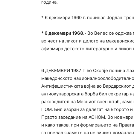
година.
* 6 декември 1960 г. починал Јордан Тр
*
6 декември 1968.-
Во Велес се одржаа 
во чест на ликот и делото на македонскио
афирмира детското литературно и ликовн
6 ДЕКЕМВРИ 1987 г. во Скопје почина Л
македонското националноослободително
Антифашистичката војна во Вардарскиот 
антиокупарорската борба бил секретар н
раководител на Месниот воен штаб, заме
ПОМ. Бил избран за делегат на Второто и
Првото заседание на АСНОМ. Во ноември 
и како таков, при формирањето на Првата 
го предал знамето на нејзиниот командан