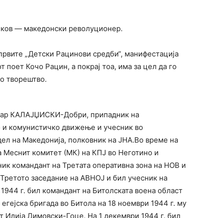
енков — македонски револуционер.
првите „Детски Рацинови средби“, манифестација
т поет Кочо Рацин, а покрај тоа, има за цел да го
о творештво.
азар КАЛАЈЏИСКИ-Добри, припадник на
 и комунистичко движење и учесник во
дел на Македонија, полковник на ЈНА.Во време на
а Меснит комитет (МК) на КПЈ во Неготино и
ник командант на Третата оперативна зона на НОВ и
 Третото заседание на АВНОЈ и бил учесник на
1944 г. бил командант на Битолската воена област
егејска бригада во Битола на 18 ноември 1944 г. му
т Илија Димовски-Гоце. На 1 декември 1944 г. бил