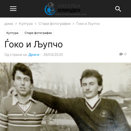
дома
Култура
Стари фотографии
Ѓоко и Љупчо
Култура
Стари фотографии
Ѓоко и Љупчо
0
Од страна на
Драги
-
26/04/2020