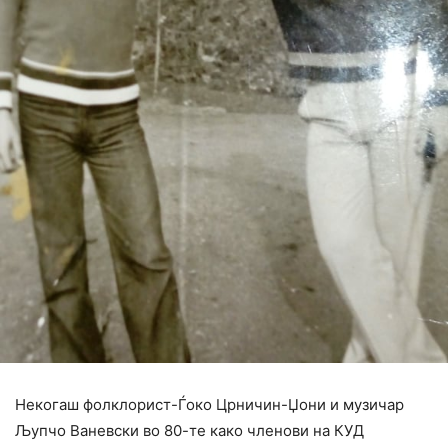
Некогаш фолклорист-Ѓоко Црничин-Џони и музичар
Љупчо Ваневски во 80-те како членови на КУД