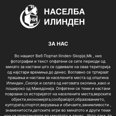
ЗА НАС
Во нашиот Веб Портал Ilinden-Skopje,Mk , низ
фотографии и текст опфатени се сите периоди од
минато за настани што се одвивале на оваа територија
од најстари времиња до денес. Воглавно се тртираат
прашања и настани за населените места од општина
Илинден ,Скопје и селата од неговата околина ,како и
пошироко од Македонија. Опфатени се теми и настани
поврзани со историјатот на населените места,верските
објекти,економијата,сообраќајот,образованието,
културата,спортот,верувања и обичаите,занимливости ,
знаменитости,детските игри во минатото и други теми
кои се практикувале во минатото и денес . Исто така, ќе