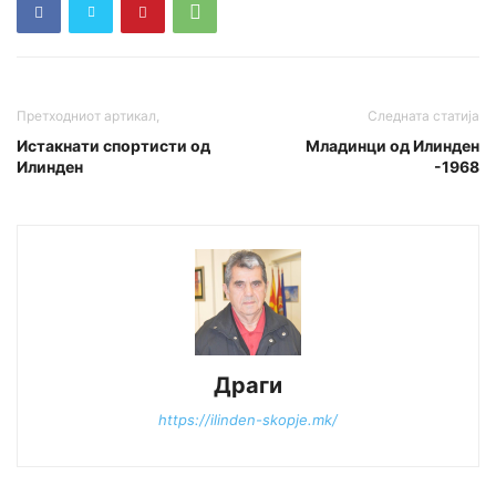
Претходниот артикал,
Следната статија
Истакнати спортисти од
Младинци од Илинден
Илинден
-1968
Драги
https://ilinden-skopje.mk/