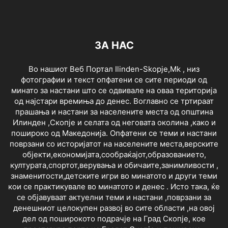
ЗА НАС
Во нашиот Веб Портал Ilinden-Skopje,Mk , низ
фотографии и текст опфатени се сите периоди од
минато за настани што се одвивале на оваа територија
од најстари времиња до денес. Воглавно се тртираат
прашања и настани за населените места од општина
Илинден ,Скопје и селата од неговата околина ,како и
пошироко од Македонија. Опфатени се теми и настани
поврзани со историјатот на населените места,верските
објекти,економијата,сообраќајот,образованието,
културата,спортот,верувања и обичаите,занимливости ,
знаменитости,детските игри во минатото и други теми
кои се практикувале во минатото и денес . Исто така, ќе
се објавуваат актуелни теми и настани ,поврзани за
денешниот целокупен развој во сите области ,на овој
дел од поширокото подрачје на Град Скопје, кое