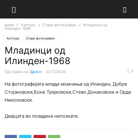
дома
Култура
Стари фотографии
Младинци од
Илинден-1968
Култура
Стари фотографии
Младинци од
Илинден-1968
0
Од страна на
Драги
-
23/12/2020
На фотографијата млади момчиња од Илинден, Добре
Стојановски,Боне Трајковски,Стево Донаковски и Орде
Николовски.
Двајцата во позадина непознати.