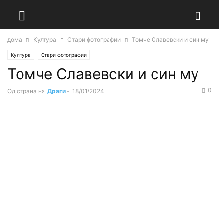
дома
Култура
Стари фотографии
Томче Славевски и син му
Култура
Стари фотографии
Томче Славевски и син му
0
Од страна на
Драги
-
18/01/2024