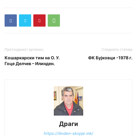
Претходниот артикал,
Следната статија
Kошаркарски тим на О. У.
ФК Бујковци -1978 г.
Гоце Делчев – Илинден.
Драги
https://ilinden-skopje.mk/