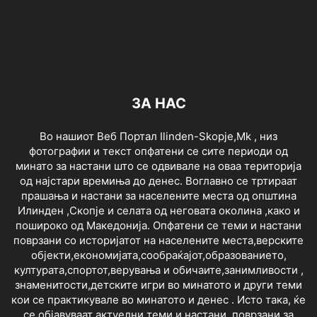
ЗА НАС
Во нашиот Веб Портал Ilinden-Skopje,Mk , низ
фотографии и текст опфатени се сите периоди од
минато за настани што се одвивале на оваа територија
од најстари времиња до денес. Воглавно се тртираат
прашања и настани за населените места од општина
Илинден ,Скопје и селата од неговата околина ,како и
пошироко од Македонија. Опфатени се теми и настани
поврзани со историјатот на населените места,верските
објекти,економијата,сообраќајот,образованието,
културата,спортот,верувања и обичаите,занимливости ,
знаменитости,детските игри во минатото и други теми
кои се практикувале во минатото и денес . Исто така, ќе
се објавуваат актуелни теми и настани ,поврзани за