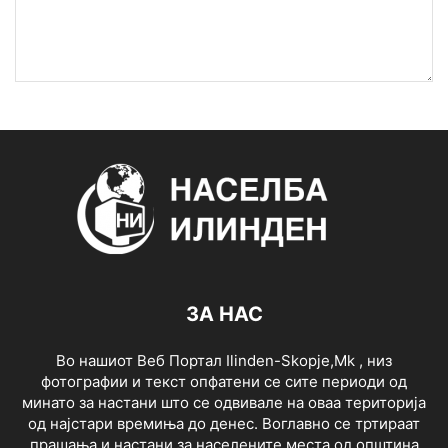
ЗА НАС
Во нашиот Веб Портал Ilinden-Skopje,Mk , низ
фотографии и текст опфатени се сите периоди од
минато за настани што се одвивале на оваа територија
од најстари времиња до денес. Воглавно се тртираат
прашања и настани за населените места од општина