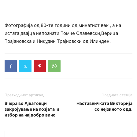
Фотографија од 80-те години од минатиот век , а на
истата двајца непознати Томче Славевски,Верица
Трајановска и Никудин Трајновски од Илинден.
Претходниот артикал,
Следната статија
Вчера во Ајватовци
Наставничката Викторија
закројување на лозјата и
со нејзиното одд.
избор на најдобро вино