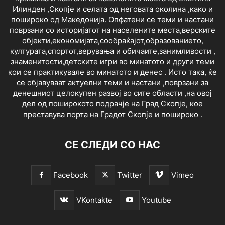
Илинден ,Скопје и селата од неговата околина ,како и
пошироко од Македонија. Опфатени се теми и настани
поврзани со историјатот на населените места,верските
објекти,економијата,сообраќајот,образованието,
културата,спортот,верувања и обичаите,занимливости ,
знаменитости,детските игри во минатото и други теми
кои се практикувале во минатото и денес . Исто така, ќе
се објавуваат актуелни теми и настани ,поврзани за
денешниот целокупен развој во сите области ,на овој
дел од поширокото подрачје на Град Скопје, кое
преставува порта на Градот Скопје и пошироко .
СЕ СЛЕДИ СО НАС
Facebook
Twitter
Vimeo
VKontakte
Youtube