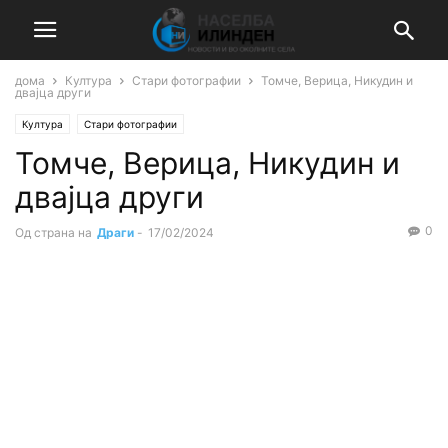
дома
Култура
Стари фотографии
Томче, Верица, Никудин и
двајца други
Култура
Стари фотографии
Томче, Верица, Никудин и
двајца други
0
Од страна на
Драги
-
17/02/2024