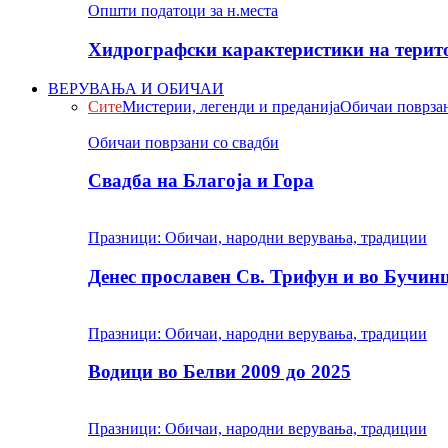
Општи податоци за н.места
Хидрографски карактеристики на терито
ВЕРУВАЊА И ОБИЧАИ
Сите
Мистерии, легенди и преданија
Обичаи поврзан
Обичаи поврзани со свадби
Свадба на Благоја и Гора
Празници: Обичаи, народни верувања, традиции
Денес прославен Св. Трифун и во Бучин
Празници: Обичаи, народни верувања, традиции
Водици во Белви 2009 до 2025
Празници: Обичаи, народни верувања, традиции