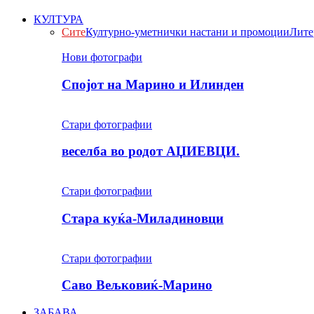
КУЛТУРА
Сите
Културно-уметнички настани и промоции
Лите
Нови фотографи
Спојот на Марино и Илинден
Стари фотографии
веселба во родот АЏИЕВЦИ.
Стари фотографии
Стара куќа-Миладиновци
Стари фотографии
Саво Вељковиќ-Марино
ЗАБАВА