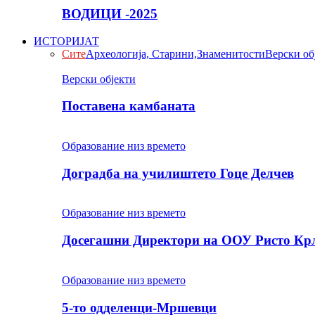
ВОДИЦИ -2025
ИСТОРИЈАТ
Сите
Археологија, Старини,Знаменитости
Верски об
Верски објекти
Поставена камбаната
Образование низ времето
Доградба на училиштето Гоце Делчев
Образование низ времето
Досегашни Директори на ООУ Ристо Кр
Образование низ времето
5-то одделенци-Мршевци