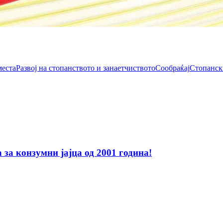
места
Развој на стопанството и занаетчиството
Сообраќај
Стопанск
за конзумни јајца од 2001 година!