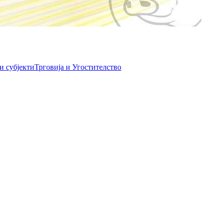
и субјекти
Трговија и Угостителство