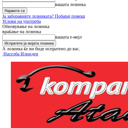
вашата лозинка
Ја заборавивте лозинката? Побарај помош
Услови на употреба
Обновување на лозинка
враќање на лозинка
вашата е-мејл
А лозинка ќе ви биде испратено до вас.
Населба Илинден