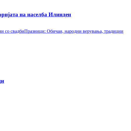
ријата на населба Илинден
и со свадби
Празници: Обичаи, народни верувања, традиции
ци