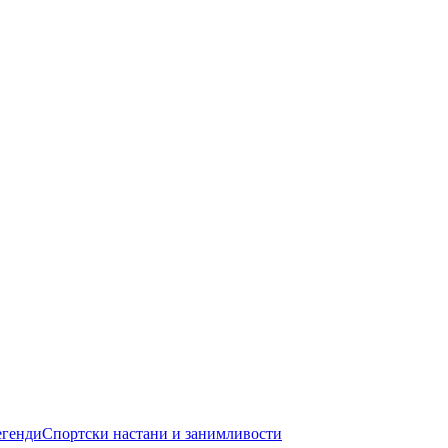
егенди
Спортски настани и занимливости