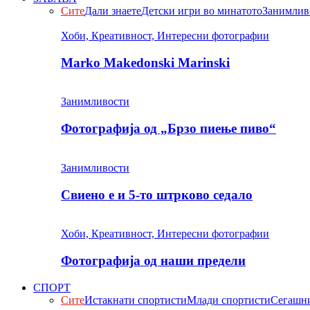
Сите
Дали знаете
Детски игри во минатото
Занимлив
Хоби, Креативност, Интересни фотографии
Marko Makedonski Marinski
Занимливости
Фотографија од „Брзо пиење пиво“
Занимливости
Свиено е и 5-то штрково седало
Хоби, Креативност, Интересни фотографии
Фотографија од наши предели
СПОРТ
Сите
Истакнати спортисти
Млади спортисти
Сегашни