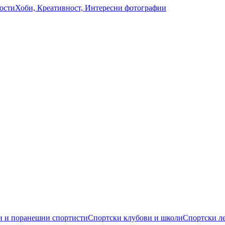
ости
Хоби, Креативност, Интересни фотографии
 и поранешни спортисти
Спортски клубови и школи
Спортски л