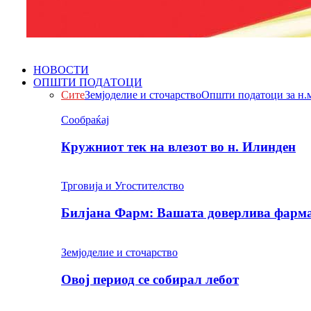
НОВОСТИ
ОПШТИ ПОДАТОЦИ
Сите
Земјоделие и сточарство
Општи податоци за н.
Сообраќај
Кружниот тек на влезот во н. Илинден
Трговија и Угостителство
Билјана Фарм: Вашата доверлива фарма 
Земјоделие и сточарство
Овој период се собирал лебот