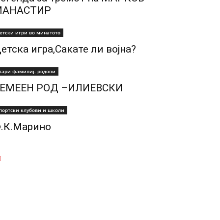
МАНАСТИР
етски игри во минатото
етска игра,Сакате ли војна?
тари фамилиј. родови
ЕМЕЕН РОД –ИЛИЕВСКИ
портски клубови и школи
.К.Марино