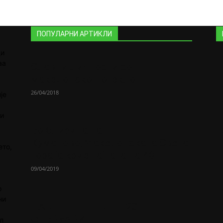
ПОПУЛАРНИ АРТИКЛИ
ди
аа
Славни личности со
македонско потекло
26/04/2018
је
 и
Во близина на
Кумановo„Македонската Света
ето,
Гора ја крие тајната на 40...
09/04/2019
о
ни
НА ДЕНЕШЕН ДЕН 23
ФЕВРУАРИ
л