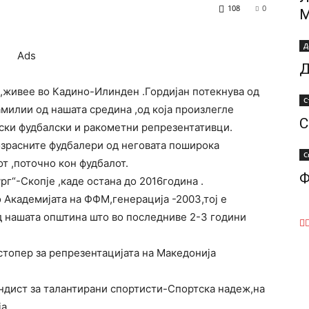
108
0
Д
Ads
Д
 ,живее во Кадино-Илинден .Гордијан потекнува од
С
амилии од нашата средина ,од која произлегле
С
ски фудбалски и ракометни репрезентативци.
возрасните фудбалери од неговата поширока
С
т ,поточно кон фудбалот.
Ф
рг“-Скопје ,каде остана до 2016година .
 Академијата на ФФМ,генерација -2003,тој е
д нашата општина што во последниве 2-3 години
стопер за репрезентацијата на Македонија
ндист за талантирани спортисти-Спортска надеж,на
а.