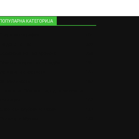
ПОПУЛАРНА КАТЕГОРИЈА
Стари фотографии
404
На денешен ден
389
Образование низ времето
258
Обичаи поврзани со свадби
197
Истакнати спортисти
185
Занимливости
167
Празници: Обичаи, народни верувања,
традиции
162
Спортски клубови и школи
132
Фолклор и Музика
123