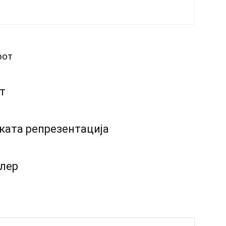
рот
т
ката репрезентација
лер