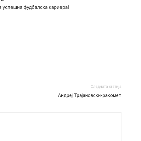
а успешна фудбалска кариера!
Следната статија
Андреј Трајановски-ракомет