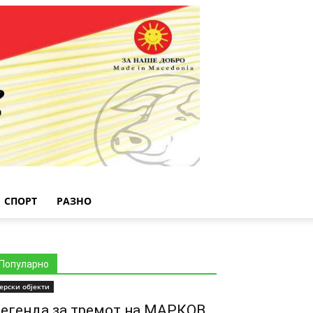
СПОРТ
РАЗНО
Популарно
ерски објекти
егенда за тремот на МАРКОВ