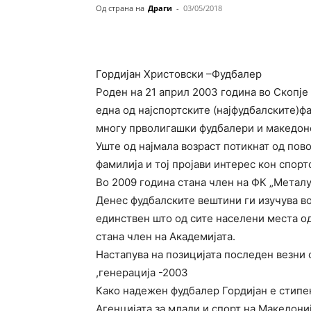
Од страна на
Драги
-
03/05/2018
Гордијан Христовски –Фудбалер
Роден на 21 април 2003 година во Скопје
една од најспортските (најфудбалските)ф
многу прволигашки фудбалери и македон
Уште од најмала возраст потикнат од по
фамилија и тој пројави интерес кон
спорто
Во 2009 година стана член на ФК „Металу
Денес фудбалските вештини ги изучува во
единствен што од сите населени места о
стана член на Академијата.
Настапува на позицијата последен везни 
,генерација -2003
Како надежен фудбалер Гордијан е стипе
Агенцијата за млади и спорт на Македониј