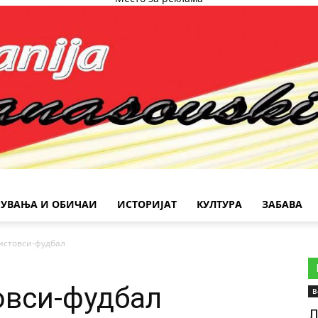
РУВАЊА И ОБИЧАИ
ИСТОРИЈАТ
КУЛТУРА
ЗАБАВА
истовси-фудбал
овси-фудбал
В
Л