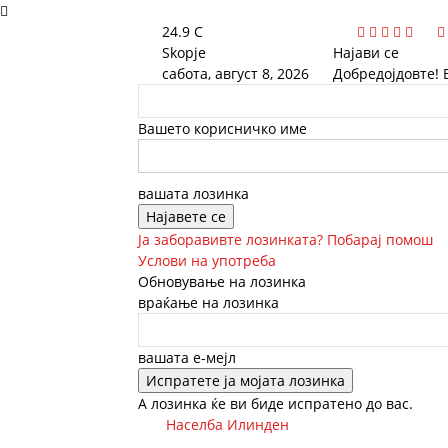
24.9
C
Skopje
Најави се
сабота, август 8, 2026
Добредојдовте! 
Вашето корисничко име
вашата лозинка
Ја заборавивте лозинката? Побарај помош
Услови на употреба
Обновување на лозинка
враќање на лозинка
вашата е-мејл
А лозинка ќе ви биде испратено до вас.
Населба Илинден