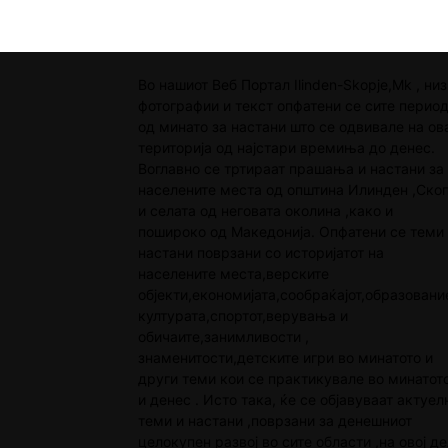
Во нашиот Веб Портал Ilinden-Skopje,Mk , низ
фотографии и текст опфатени се сите перио
од минато за настани што се одвивале на ов
територија од најстари времиња до денес.
Воглавно се тртираат прашања и настани за
населените места од општина Илинден ,Скоп
и селата од неговата околина ,како и
пошироко од Македонија. Опфатени се теми
настани поврзани со историјатот на
населените места,верските
објекти,економијата,сообраќајот,образовани
културата,спортот,верувања и
обичаите,занимливости ,
знаменитости,детските игри во минатото и
други теми кои се практикувале во минатот
и денес . Исто така, ќе се објавуваат актуел
теми и настани ,поврзани за денешниот
целокупен развој во сите области ,на овој де