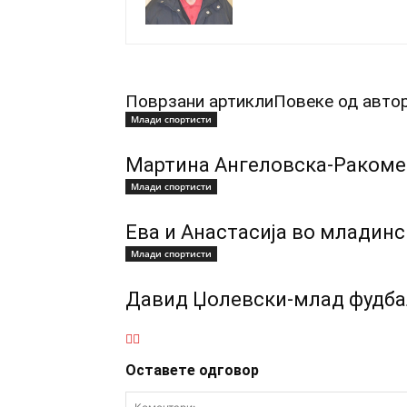
Поврзани артикли
Повеке од авто
Млади спортисти
Мартина Ангеловска-Ракоме
Млади спортисти
Ева и Анастасија во младинс
Млади спортисти
Давид Џолевски-млад фудба
Оставете одговор