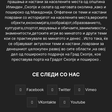
прашања и настани за населените места од општина
Илинден ,Скопје и селата од неговата околина ,како и
пошироко од Македонија. Опфатени се теми и настани
поврзани со историјатот на населените места,верските
објекти,економијата,сообраќајот,образованието,
културата,спортот,верувања и обичаите,занимливости ,
знаменитости,детските игри во минатото и други теми
кои се практикувале во минатото и денес . Исто така, ќе
се објавуваат актуелни теми и настани ,поврзани за
денешниот целокупен развој во сите области ,на овој
дел од поширокото подрачје на Град Скопје, кое
преставува порта на Градот Скопје и пошироко .
СЕ СЛЕДИ СО НАС
Facebook
Twitter
Vimeo
VKontakte
Youtube