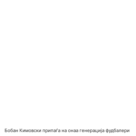
Бобан Кимовски припаѓа на онаа генерација фудбалери