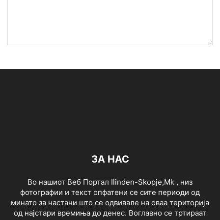
ЗА НАС
Во нашиот Веб Портал Ilinden-Skopje,Mk , низ
фотографии и текст опфатени се сите периоди од
минато за настани што се одвивале на оваа територија
од најстари времиња до денес. Воглавно се тртираат