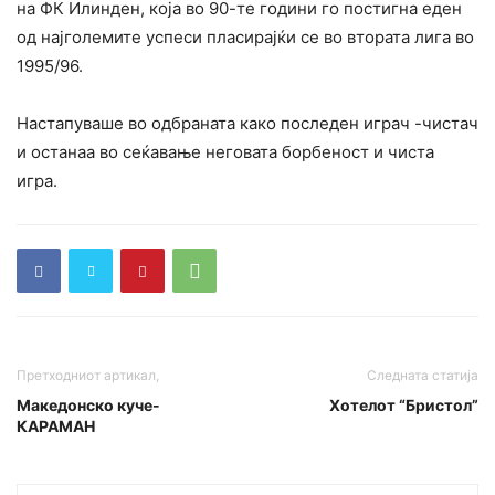
на ФК Илинден, која во 90-те години го постигна еден
од најголемите успеси пласирајќи се во втората лига во
1995/96.
Настапуваше во одбраната како последен играч -чистач
и останаа во сеќавање неговата борбеност и чиста
игра.
Претходниот артикал,
Следната статија
Македонско куче-
Хотелот “Бристол”
КАРАМАН