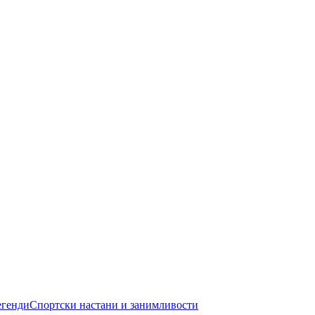
егенди
Спортски настани и занимливости