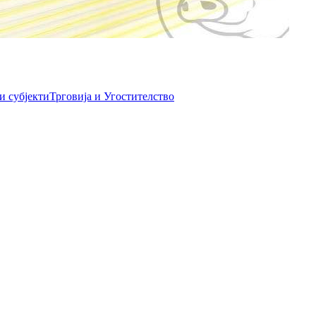
и субјекти
Трговија и Угостителство