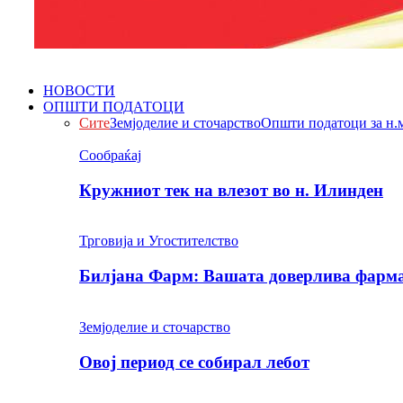
НОВОСТИ
ОПШТИ ПОДАТОЦИ
Сите
Земјоделие и сточарство
Општи податоци за н.
Сообраќај
Кружниот тек на влезот во н. Илинден
Трговија и Угостителство
Билјана Фарм: Вашата доверлива фарма 
Земјоделие и сточарство
Овој период се собирал лебот