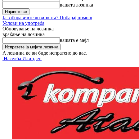
вашата лозинка
Ја заборавивте лозинката? Побарај помош
Услови на употреба
Обновување на лозинка
враќање на лозинка
вашата е-мејл
А лозинка ќе ви биде испратено до вас.
Населба Илинден