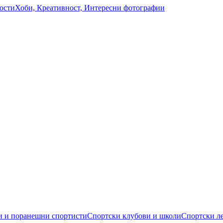
ости
Хоби, Креативност, Интересни фотографии
 и поранешни спортисти
Спортски клубови и школи
Спортски л