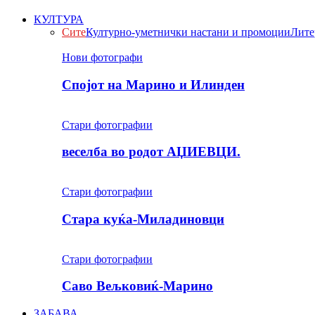
КУЛТУРА
Сите
Културно-уметнички настани и промоции
Лите
Нови фотографи
Спојот на Марино и Илинден
Стари фотографии
веселба во родот АЏИЕВЦИ.
Стари фотографии
Стара куќа-Миладиновци
Стари фотографии
Саво Вељковиќ-Марино
ЗАБАВА