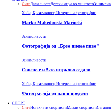
Сите
Дали знаете
Детски игри во минатото
Занимлив
Хоби, Креативност, Интересни фотографии
Marko Makedonski Marinski
Занимливости
Фотографија од „Брзо пиење пиво“
Занимливости
Свиено е и 5-то штрково седало
Хоби, Креативност, Интересни фотографии
Фотографија од наши предели
СПОРТ
Сите
Истакнати спортисти
Млади спортисти
Сегашни