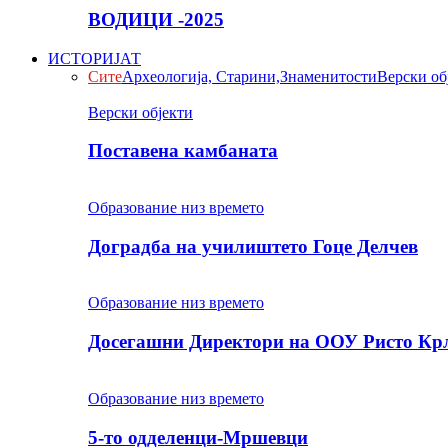
ВОДИЦИ -2025
ИСТОРИЈАТ
Сите
Археологија, Старини,Знаменитости
Верски об
Верски објекти
Поставена камбаната
Образование низ времето
Доградба на училиштето Гоце Делчев
Образование низ времето
Досегашни Директори на ООУ Ристо Кр
Образование низ времето
5-то одделенци-Мршевци