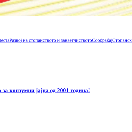
места
Развој на стопанството и занаетчиството
Сообраќај
Стопанск
за конзумни јајца од 2001 година!