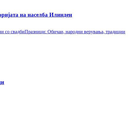
ријата на населба Илинден
и со свадби
Празници: Обичаи, народни верувања, традиции
ци