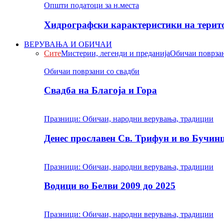
Општи податоци за н.места
Хидрографски карактеристики на терито
ВЕРУВАЊА И ОБИЧАИ
Сите
Мистерии, легенди и преданија
Обичаи поврзан
Обичаи поврзани со свадби
Свадба на Благоја и Гора
Празници: Обичаи, народни верувања, традиции
Денес прославен Св. Трифун и во Бучин
Празници: Обичаи, народни верувања, традиции
Водици во Белви 2009 до 2025
Празници: Обичаи, народни верувања, традиции