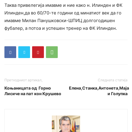
Таква привелегија имавме и ние како н. Илинден и ФК
Илинден,да во 60/70-те години од минатиот век да го
имавме Милан Панушковски-ШПИЦ долгогодишен
фубалер, а потоа и успешен тренер на ФК Илинден.
Претходниот артикал,
Следната статија
Коњаницата од Горно
Елена,Станка,Антонета,Маја
Лисиче на пат кон Крушево
и Голупка