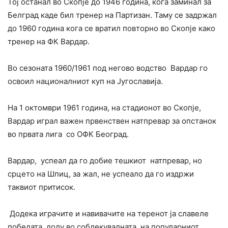
Тој останал во Скопје до 1946 година, кога заминал за
Белград каде бил тренер на Партизан. Таму се задржал
до 1960 година кога се вратил повторно во Скопје како
тренер на ФК Вардар.
Во сезоната 1960/1961 под негово водство Вардар го
освоил националниот куп на Југославија.
На 1 октомври 1961 година, на стадионот во Скопје,
Вардар играл важен првенствен натпревар за опстанок
во првата лига со ОФК Београд.
Вардар, успеал да го добие тешкиот натпревар, но
срцето на Шпиц, за жал, не успеало да го издржи
таквиот притисок.
Додека играчите и навивачите на теренот ја славеле
победата, долу во соблекувалната, на популарниот