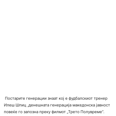
Постарите генерации знаат кој е фудбалскиот тренер
Илеш Шпиц ,денешната генерација македонска јавност
повеќе го запозна преку филмот „Трето Полувреме“.