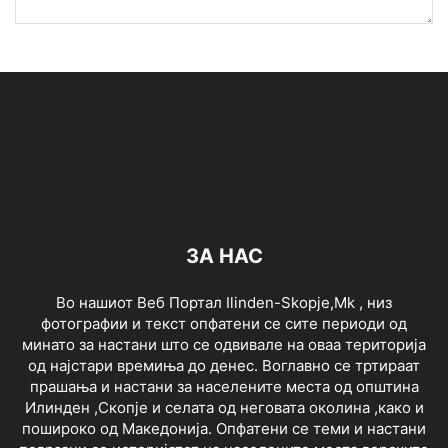
ЗА НАС
Во нашиот Веб Портал Ilinden-Skopje,Mk , низ
фотографии и текст опфатени се сите периоди од
минато за настани што се одвивале на оваа територија
од најстари времиња до денес. Воглавно се тртираат
прашања и настани за населените места од општина
Илинден ,Скопје и селата од неговата околина ,како и
пошироко од Македонија. Опфатени се теми и настани