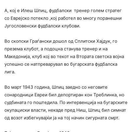
А, кој е Илеш Шпиц, фудбалски тренер голем стратег
со Еврејско потекло ,кој работел во многу поранешни
Југословенски фудбалски клубови.
Во скопски Граѓански дошол од Сплитски Хајдук, го
презема клубот, а подоцна станува тренер и на
Македонија, клуб кој во текот на Втората светска војна
успешно се натпреварувал во бугарската фудбалска
лига.
Во март 1943 година, Шпиц заедно со неговите
сонародници Евреи бил депортиран кон Треблинка, но
судбината го поштедила. По интервенција на бугарските
окупациски власти, некаде пред Ниш, Шпиц бил симнат
од возот избегнувајќи ја на тој начин сигурната смрт.