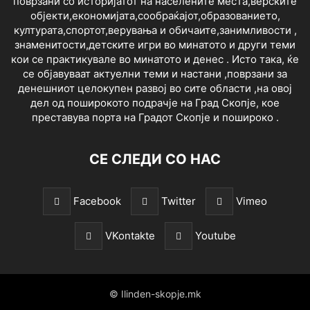
поврзани со историјатот на населените места,верските
објекти,економијата,сообраќајот,образованието,
културата,спортот,верувања и обичаите,занимливости ,
знаменитости,детските игри во минатото и други теми
кои се практикувале во минатото и денес . Исто така, ќе
се објавуваат актуелни теми и настани ,поврзани за
денешниот целокупен развој во сите области ,на овој
дел од поширокото подрачје на Град Скопје, кое
преставува порта на Градот Скопје и пошироко .
СЕ СЛЕДИ СО НАС
Facebook
Twitter
Vimeo
VKontakte
Youtube
© Ilinden-skopje.mk