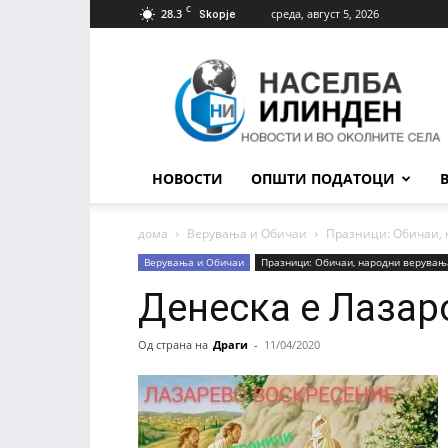
C
28.3
среда, август 5, 2026
Skopje
Населба
Илинден
НОВОСТИ
ОПШТИ ПОДАТОЦИ
дома
Верувања и Обичаи
Празници: Обичаи, 
Верувања и Обичаи
Празници: Обичаи, народни верувањ
Денеска е Лазар
Од страна на
Драги
-
11/04/2020