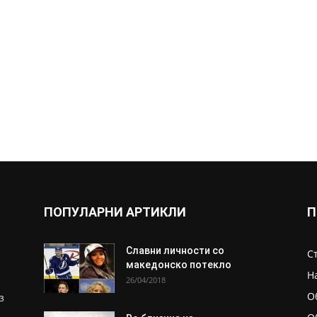
ПОПУЛАРНИ АРТИКЛИ
П
Славни личности со
С
македонско потекло
Н
26/04/2018
О
з