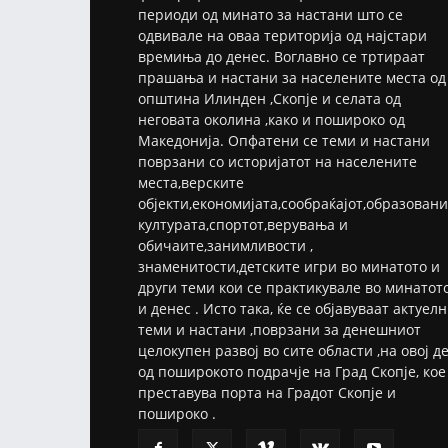
периоди од минато за настани што се
одвивале на оваа територија од најстари
времиња до денес. Воглавно се тртираат
прашања и настани за населените места од
општина Илинден ,Скопје и селата од
неговата околина ,како и пошироко од
Македонија. Опфатени се теми и настани
поврзани со историјатот на населените
места,верските
објекти,економијата,сообраќајот,образовани
културата,спортот,верувања и
обичаите,занимливости ,
знаменитости,детските игри во минатото и
други теми кои се практикувале во минатот
и денес . Исто така, ќе се објавуваат актуел
теми и настани ,поврзани за денешниот
целокупен развој во сите области ,на овој д
од поширокото подрачје на Град Скопје, кое
преставува порта на Градот Скопје и
пошироко .