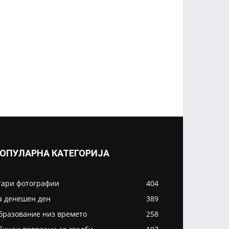
ОПУЛАРНА КАТЕГОРИЈА
тари фотографии
404
а денешен ден
389
бразование низ времето
258