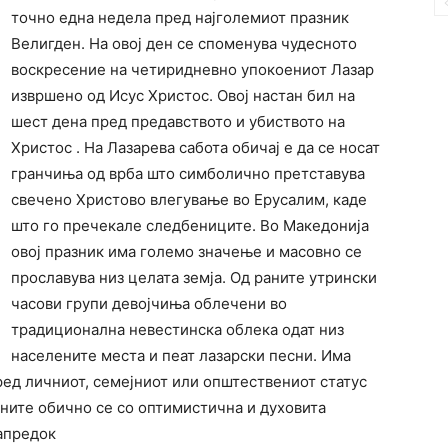
точно една недела пред најголемиот празник
Велигден. На овој ден се споменува чудесното
воскресение на четиридневно упокоениот Лазар
извршено од Исус Христос. Овој настан бил на
шест дена пред предавството и убиството на
Христос . На Лазарева сабота обичај е да се носат
гранчиња од врба што симболично претставува
свечено Христово влегување во Ерусалим, каде
што го пречекале следбениците. Во Македонија
овој празник има големо значење и масовно се
прославува низ целата земја. Од раните утрински
часови групи девојчиња облечени во
традиционална невестинска облека одат низ
населените места и пеат лазарски песни. Има
ред личниот, семејниот или општествениот статус
сните обично се со оптимистична и духовита
напредок