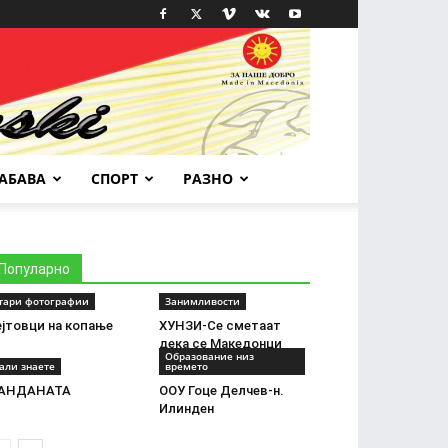
АБАВА
СПОРТ
РАЗНО
Популарно
тари фотографии
Занимливости
ејтовци на копање
ХУНЗИ-Се сметаат
дека се Македонци
Образование низ
али знаете
времето
АНДАНАТА
ООУ Гоце Делчев-н.
Илинден