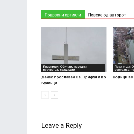
Поврзани артикли
Повеке од авторот
Празници: Обичаи, народни
Празници: О
верувања, традиции
верувања, 
Денес прославен Св. Трифун и во
Водици во 
Бучинци
Leave a Reply