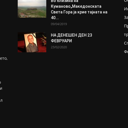
О
Во близина на
Кумановo„Македонската
И
Света Гора ја крие тајната на
З
40...
09/04/2019
П
т
НА ДЕНЕШЕН ДЕН 23
ФЕВРУАРИ
С
23/02/2020
Ф
ето,
о
ни
ел