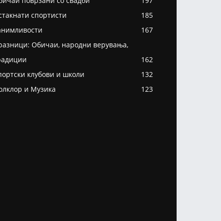
бичаи поврзани со свадби
197
стакнати спортисти
185
анимливости
167
разници: Обичаи, народни верувања,
радиции
162
портски клубови и школи
132
олклор и Музика
123