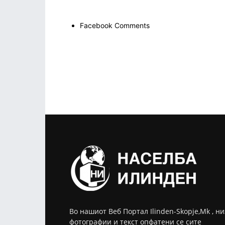
Facebook Comments
Во нашиот Веб Портал Ilinden-Skopje,Mk , ни
фотографии и текст опфатени се сите