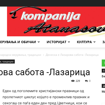
Место за реклама
ВЕРУВАЊА И ОБИЧАИ
ИСТОРИЈАТ
КУЛТУРА
З
народни верувања, традиции
Денеска е Лазарова сабота -Лазарицa
а, традиции
ова сабота -Лазарицa
С
Б
229
0
Д
Еден од поголемите христијански празници од
М
пролетниот циклус којшто е променлив празник и
секогаш се паѓа еден ден пред Цветници, кои се