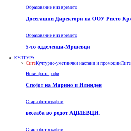
Образование низ времето
Досегашни Директори на ООУ Ристо Кр
Образование низ времето
5-то одделенци-Мршевци
КУЛТУРА
Сите
Културно-уметнички настани и промоции
Лите
Нови фотографи
Спојот на Марино и Илинден
Стари фотографии
веселба во родот АЏИЕВЦИ.
Стари фотографии