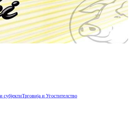
и субјекти
Трговија и Угостителство