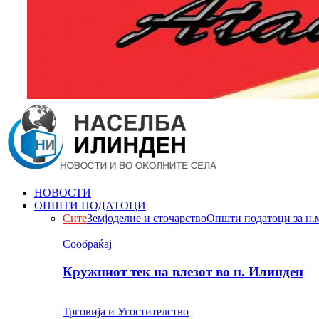
НОВОСТИ
ОПШТИ ПОДАТОЦИ
Сите
Земјоделие и сточарство
Општи податоци за н.
Сообраќај
Кружниот тек на влезот во н. Илинден
Трговија и Угостителство