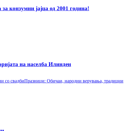
за конзумни јајца од 2001 година!
ријата на населба Илинден
и со свадби
Празници: Обичаи, народни верувања, традиции
ци