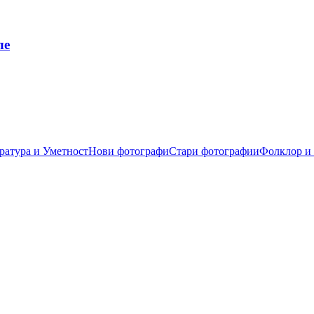
ле
ратура и Уметност
Нови фотографи
Стари фотографии
Фолклор и