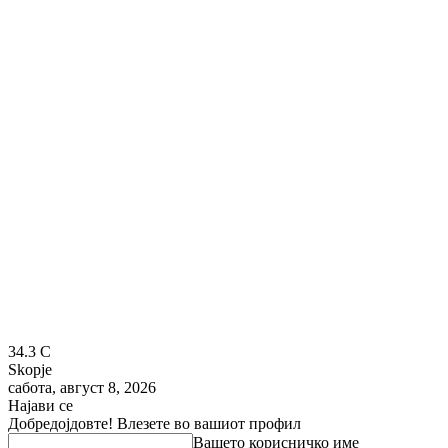
34.3
C
Skopje
сабота, август 8, 2026
Најави се
Добредојдовте! Влезете во вашиот профил
Вашето корисничко име