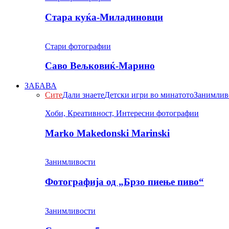
Стара куќа-Миладиновци
Стари фотографии
Саво Вељковиќ-Марино
ЗАБАВА
Сите
Дали знаете
Детски игри во минатото
Занимлив
Хоби, Креативност, Интересни фотографии
Marko Makedonski Marinski
Занимливости
Фотографија од „Брзо пиење пиво“
Занимливости