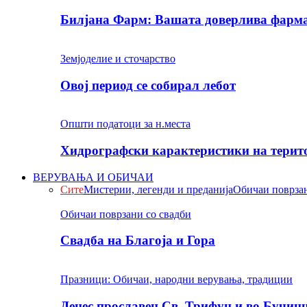
Билјана Фарм: Вашата доверлива фарма 
Земјоделие и сточарство
Овој период се собирал лебот
Општи податоци за н.места
Хидрографски карактеристики на терито
ВЕРУВАЊА И ОБИЧАИ
Сите
Мистерии, легенди и преданија
Обичаи поврзан
Обичаи поврзани со свадби
Свадба на Благоја и Гора
Празници: Обичаи, народни верувања, традиции
Денес прославен Св. Трифун и во Бучин