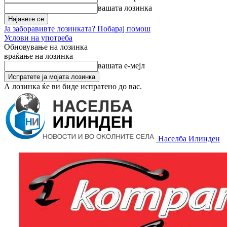
вашата лозинка
Ја заборавивте лозинката? Побарај помош
Услови на употреба
Обновување на лозинка
враќање на лозинка
вашата е-мејл
А лозинка ќе ви биде испратено до вас.
Населба Илинден