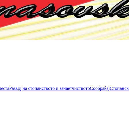
места
Развој на стопанството и занаетчиството
Сообраќај
Стопанск