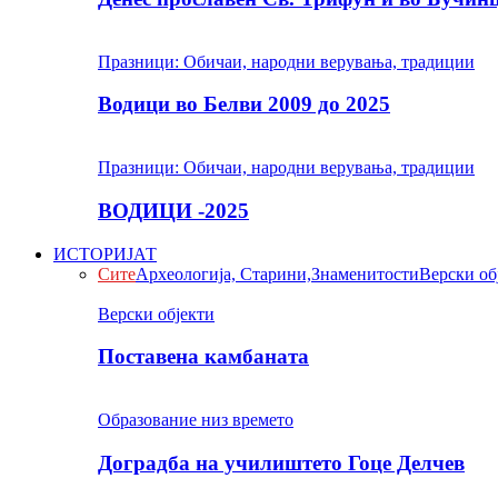
Празници: Обичаи, народни верувања, традиции
Водици во Белви 2009 до 2025
Празници: Обичаи, народни верувања, традиции
ВОДИЦИ -2025
ИСТОРИЈАТ
Сите
Археологија, Старини,Знаменитости
Верски об
Верски објекти
Поставена камбаната
Образование низ времето
Доградба на училиштето Гоце Делчев