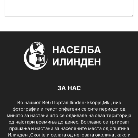
ЗА НАС
Во нашиот Веб Портал Ilinden-Skopje,Mk , низ
фотографии и текст опфатени се сите периоди од
минато за настани што се одвивале на оваа територија
од најстари времиња до денес. Воглавно се тртираат
прашања и настани за населените места од општина
Илинден ,Скопје и селата од неговата околина ,како и