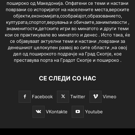
пошироко од Македонија. Опфатени се теми и настани
поврзани со историјатот на населените места,верските
објекти,економијата,сообраќајот,образованието,
културата,спортот,верувања и обичаите,занимливости ,
знаменитости,детските игри во минатото и други теми
кои се практикувале во минатото и денес . Исто така, ќе
се објавуваат актуелни теми и настани ,поврзани за
денешниот целокупен развој во сите области ,на овој
дел од поширокото подрачје на Град Скопје, кое
преставува порта на Градот Скопје и пошироко .
СЕ СЛЕДИ СО НАС
Facebook
Twitter
Vimeo
VKontakte
Youtube