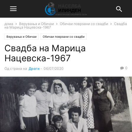
дома
Верувања и Обичаи
Обичаи поврзани со свадби
Свадба
на Марица Нацевска-1967
Верувања и Обичаи
Обичаи поврзани со свадби
Свадба на Марица
Нацевска-1967
0
Од страна на
Драги
-
06/07/2020