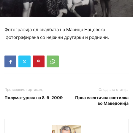
Фотографија од свадбата на Марица Нацевска
,фотографирана со нејзини другарки и роднини.
Претходниот артикал,
Следната статија
Полуматурска на 8-б-2009
Прва електична светилка
во Македонија