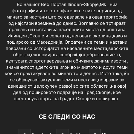
Во нашиот Веб Портал Ilinden-Skopje,Mk , низ
фотографии и текст опфатени се сите периоди од
минато за настани што се одвивале на оваа територија
од најстари времиња до денес. Воглавно се тртираат
прашања и настани за населените места од општина
Илинден ,Скопје и селата од неговата околина ,како и
пошироко од Македонија. Опфатени се теми и настани
поврзани со историјатот на населените места,верските
објекти,економијата,сообраќајот,образованието,
културата,спортот,верувања и обичаите,занимливости ,
знаменитости,детските игри во минатото и други теми
кои се практикувале во минатото и денес . Исто така, ќе
се објавуваат актуелни теми и настани ,поврзани за
денешниот целокупен развој во сите области ,на овој
дел од поширокото подрачје на Град Скопје, кое
преставува порта на Градот Скопје и пошироко .
СЕ СЛЕДИ СО НАС