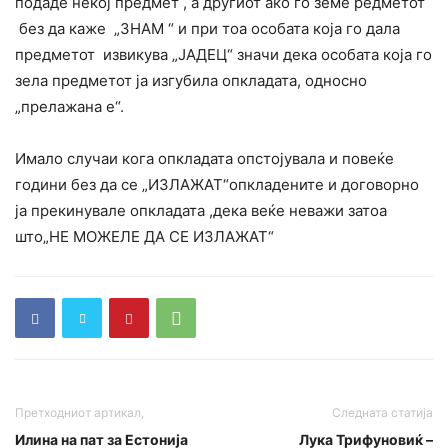
подаде некој предмет , а другиот ако го земе редметот
без да каже „ЗНАМ “ и при тоа особата која го дала
предметот извикува „ЈАДЕЦ“ значи дека особата која го
зела предметот ја изгубила опкладата, односно
„прелажана е“.
Имало случаи кога опкладата опстојувала и повеќе
години без да се „ИЗЛАЖАТ“опкладените и договорно
ја прекинувале опкладата ,дека веќе неважи затоа
што„НЕ МОЖЕЛЕ ДА СЕ ИЗЛАЖАТ“
Претходниот артикал,
Следната статија
Илина на пат за Естонија
Лука Трифуновиќ –