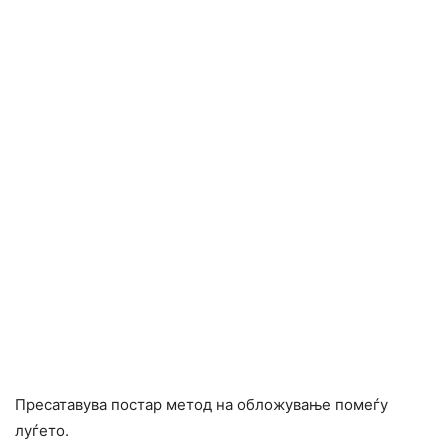
Пресатавува постар метод на обложување помеѓу
луѓето.