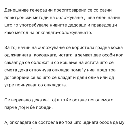
Денешниве генерации преоптоварени се со разни
електронски методи на обложување , еве еден начин
што го употребувале нивните дедовци и прадедовци
како метод на опкладата-обложувањето.
За тој начин на обложување се користела градна коска
од живината- кокошката, истата ја земаат две особи кои
сакаат да се обложат и со кршење на истата што се
смета дека отпочнува опклада помеѓу нив, пред тоа
договорени се во што се кладат и дали одма или од
утре почнуваат со опкладата.
Се верувало дека кај тој што ќе остане поголемото
парче ,тој и ќе победи.
А, опкладата се состоела во тоа што ,едната особа да му