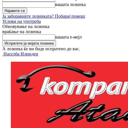
вашата лозинка
Ја заборавивте лозинката? Побарај помош
Услови на употреба
Обновување на лозинка
враќање на лозинка
вашата е-мејл
А лозинка ќе ви биде испратено до вас.
Населба Илинден