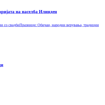
ријата на населба Илинден
и со свадби
Празници: Обичаи, народни верувања, традиции
ци