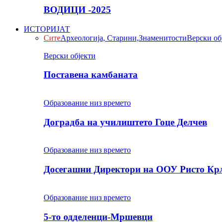
ВОДИЦИ -2025
ИСТОРИЈАТ
Сите
Археологија, Старини,Знаменитости
Верски об
Верски објекти
Поставена камбаната
Образование низ времето
Доградба на училиштето Гоце Делчев
Образование низ времето
Досегашни Директори на ООУ Ристо Кр
Образование низ времето
5-то одделенци-Мршевци