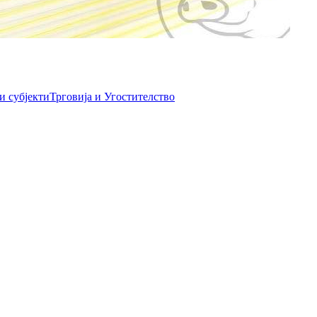
и субјекти
Трговија и Угостителство