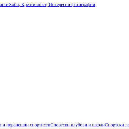
ости
Хоби, Креативност, Интересни фотографии
 и поранешни спортисти
Спортски клубови и школи
Спортски л