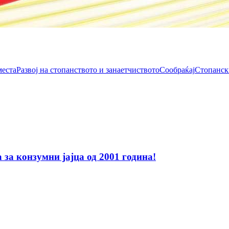
места
Развој на стопанството и занаетчиството
Сообраќај
Стопанск
за конзумни јајца од 2001 година!