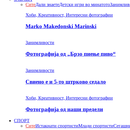
Сите
Дали знаете
Детски игри во минатото
Занимлив
Хоби, Креативност, Интересни фотографии
Marko Makedonski Marinski
Занимливости
Фотографија од „Брзо пиење пиво“
Занимливости
Свиено е и 5-то штрково седало
Хоби, Креативност, Интересни фотографии
Фотографија од наши предели
СПОРТ
Сите
Истакнати спортисти
Млади спортисти
Сегашни