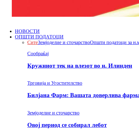
НОВОСТИ
ОПШТИ ПОДАТОЦИ
Сите
Земјоделие и сточарство
Општи податоци за н.
Сообраќај
Кружниот тек на влезот во н. Илинден
Трговија и Угостителство
Билјана Фарм: Вашата доверлива фарма 
Земјоделие и сточарство
Овој период се собирал лебот