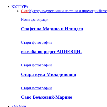
КУЛТУРА
Сите
Културно-уметнички настани и промоции
Лите
Нови фотографи
Спојот на Марино и Илинден
Стари фотографии
веселба во родот АЏИЕВЦИ.
Стари фотографии
Стара куќа-Миладиновци
Стари фотографии
Саво Вељковиќ-Марино
ЗАБАВА