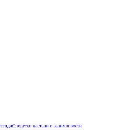
егенди
Спортски настани и занимливости