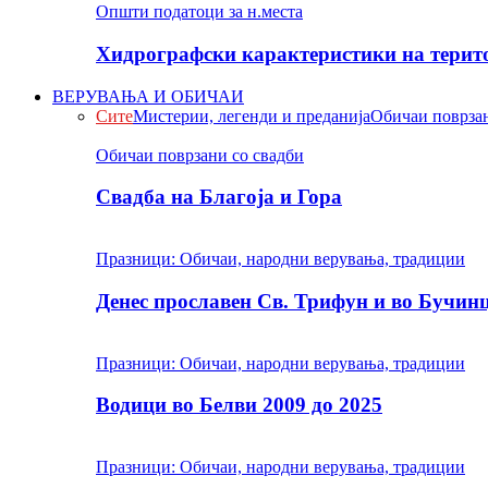
Општи податоци за н.места
Хидрографски карактеристики на терито
ВЕРУВАЊА И ОБИЧАИ
Сите
Мистерии, легенди и преданија
Обичаи поврзан
Обичаи поврзани со свадби
Свадба на Благоја и Гора
Празници: Обичаи, народни верувања, традиции
Денес прославен Св. Трифун и во Бучин
Празници: Обичаи, народни верувања, традиции
Водици во Белви 2009 до 2025
Празници: Обичаи, народни верувања, традиции