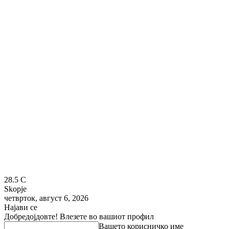
28.5
C
Skopje
четврток, август 6, 2026
Најави се
Добредојдовте! Влезете во вашиот профил
Вашето корисничко име