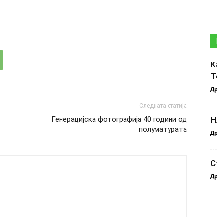
К
Т
Др
Следната статија
Генерацијска фотографија 40 години од
Н
полуматурата
Др
С
Др