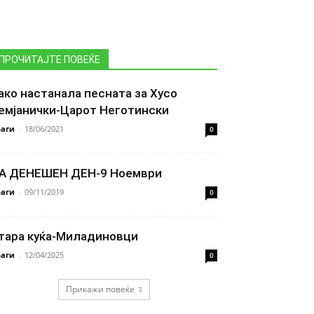
ПРОЧИТАЈТЕ ПОВЕЌЕ
ако настанала песната за Хусо
емјанички-Царот Неготински
аги
-
18/06/2021
0
А ДЕНЕШЕН ДЕН-9 Ноември
аги
-
09/11/2019
0
тара куќа-Миладиновци
аги
-
12/04/2025
0
Прикажи повеќе