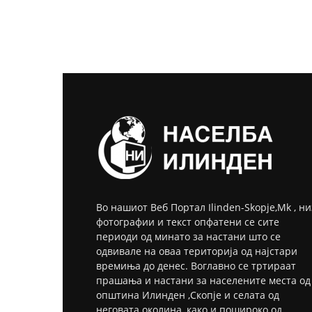
Во нашиот Веб Портал Ilinden-Skopje,Mk , ни
фотографии и текст опфатени се сите
периоди од минато за настани што се
одвивале на оваа територија од најстари
времиња до денес. Воглавно се тртираат
прашања и настани за населените места од
општина Илинден ,Скопје и селата од
неговата околина ,како и пошироко од