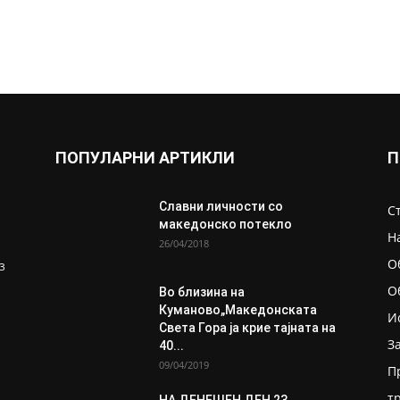
ПОПУЛАРНИ АРТИКЛИ
П
Славни личности со
С
македонско потекло
Н
26/04/2018
О
з
О
Во близина на
Кумановo„Македонската
И
Света Гора ја крие тајната на
З
40...
09/04/2019
П
т