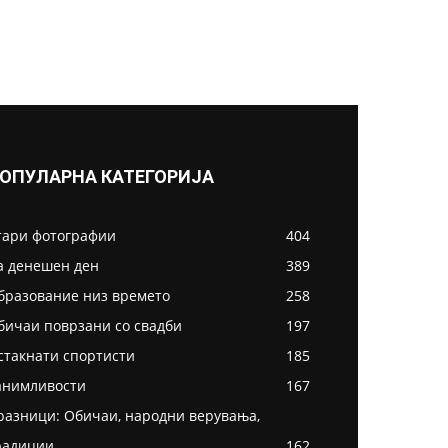
ОПУЛАРНА КАТЕГОРИЈА
тари фотографии
404
а денешен ден
389
бразование низ времето
258
бичаи поврзани со свадби
197
стакнати спортисти
185
анимливости
167
разници: Обичаи, народни верувања,
радиции
162