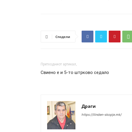
Сподели
Претходниот артикал,
Свиено е и 5-то штрково седало
Драги
https://ilinden-skopje.mk/