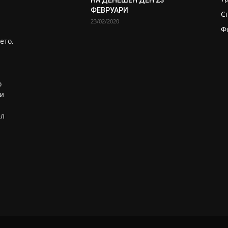
НА ДЕНЕШЕН ДЕН 23
ФЕВРУАРИ
С
23/02/2020
Ф
ето,
о
ни
ел