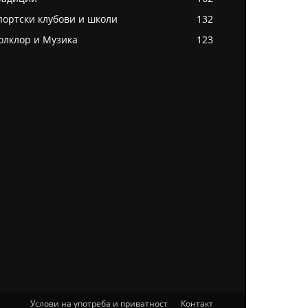
портски клубови и школи
132
олклор и Музика
123
Услови на употреба и приватност
Контакт