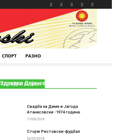
СПОРТ
РАЗНО
Здравко Дејановиќ-алпинизам
ПОСЛЕДНИ ОБЈАВИ
Драги
-
02/05/2018
0
Свадба на Диме и Јагода
Атанасовски -1974 година.
11/09/2018
Стојче Ристовски-фудбал
02/05/2018