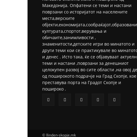
Македонија. Опфатени се теми и настани
поврзани со историјатот на населените
места,верските
објекти,економијата,сообраќајот,образовани
културата,спортот,верувања и
обичаите,занимливости ,
знаменитости,детските игри во минатото и
други теми кои се практикувале во минатот
и денес . Исто така, ќе се објавуваат актуел
теми и настани ,поврзани за денешниот
целокупен развој во сите области ,на овој д
од поширокото подрачје на Град Скопје, кое
преставува порта на Градот Скопје и
пошироко .
© Ilinden-skopje.mk