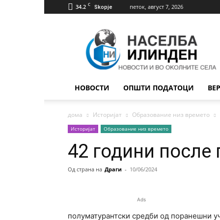
C
34.2
петок, август 7, 2026
Skopje
Населба
Илинден
НОВОСТИ
ОПШТИ ПОДАТОЦИ
ВЕ
дома
Историјат
Образование низ времето
Историјат
Образование низ времето
42 години после
Од страна на
Драги
-
10/06/2024
Ads
полуматурантски средби од поранешни у