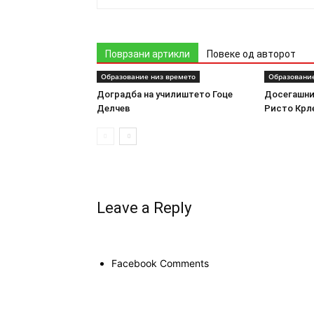
Поврзани артикли
Повеке од авторот
Образование низ времето
Образование
Доградба на училиштето Гоце
Досегашни
Делчев
Ристо Крл
Leave a Reply
Facebook Comments