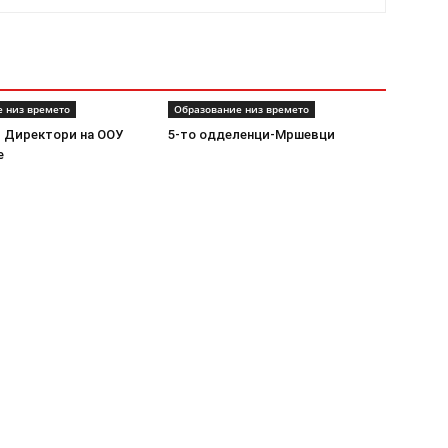
 низ времето
Образование низ времето
 Директори на ООУ
5-то одделенци-Мршевци
е