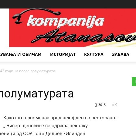
Место за реклама
РУВАЊА И ОБИЧАИ
ИСТОРИЈАТ
КУЛТУРА
ЗАБАВА
42 години после полуматурата
 полуматурата
3015
0
Како што напоменав пред некој ден вo ресторанот
„ Бисер“ деновиве се одржаа неколку
ченици од ООУ Гоце Делчев -Илинден