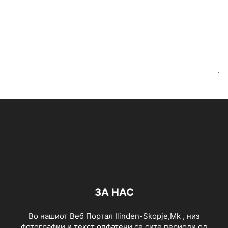
ЗА НАС
Во нашиот Веб Портал Ilinden-Skopje,Mk , низ
фотографии и текст опфатени се сите периоди од