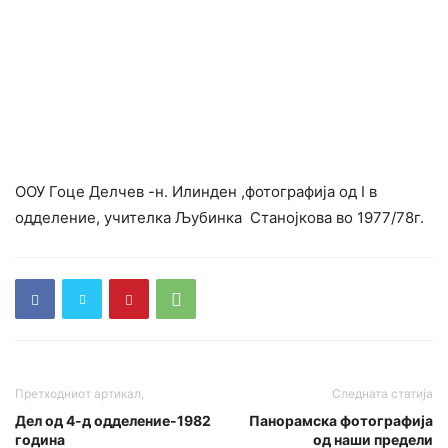
ООУ Гоце Делчев -н. Илинден ,фотографија од I в
одделение, учителка Љубинка Станојкова во 1977/78г.
Претходниот артикал,
Следната статија
Дел од 4-д одделение-1982
Панорамска фотографија
година
од наши предели