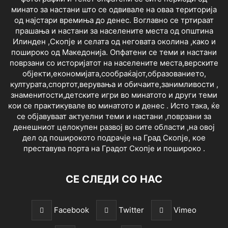
минато за настани што се одвивале на оваа територија
од најстари времиња до денес. Воглавно се тртираат
прашања и настани за населените места од општина
Илинден ,Скопје и селата од неговата околина ,како и
пошироко од Македонија. Опфатени се теми и настани
поврзани со историјатот на населените места,верските
објекти,економијата,сообраќајот,образованието,
културата,спортот,верувања и обичаите,занимливости ,
знаменитости,детските игри во минатото и други теми
кои се практикувале во минатото и денес . Исто така, ќе
се објавуваат актуелни теми и настани ,поврзани за
денешниот целокупен развој во сите области ,на овој
дел од поширокото подрачје на Град Скопје, кое
преставува порта на Градот Скопје и пошироко .
СЕ СЛЕДИ СО НАС
Facebook
Twitter
Vimeo