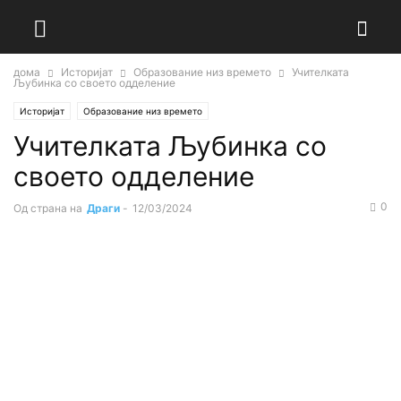
дома
Историјат
Образование низ времето
Учителката
Љубинка со своето одделение
Историјат
Образование низ времето
Учителката Љубинка со
своето одделение
0
Од страна на
Драги
-
12/03/2024