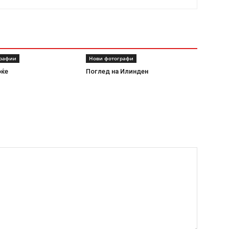
графии
Нови фотографи
оќе
Поглед на Илинден