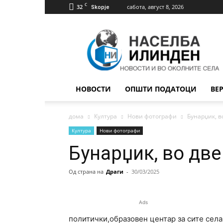
C
32
сабота, август 8, 2026
Skopje
Населба
Илинден
НОВОСТИ
ОПШТИ ПОДАТОЦИ
ВЕ
дома
Култура
Нови фотографи
Бунарџик, в
Култура
Нови фотографи
Бунарџик, во дв
Од страна на
Драги
-
30/03/2025
Ads
политички,образовен центар за сите сел