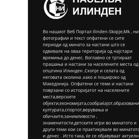
Во нашиот Веб Портал Ilinden-Skopje,Mk , ни
фотографии и текст опфатени се сите
периоди од минато за настани што се
одвивале на оваа територија од најстари
времиња до денес. Воглавно се тртираат
прашања и настани за населените места од
општина Илинден ,Скопје и селата од
неговата околина ,како и пошироко од
Македонија. Опфатени се теми и настани
поврзани со историјатот на населените
места,верските
објекти,економијата,сообраќајот,образовани
културата,спортот,верувања и
обичаите,занимливости ,
знаменитости,детските игри во минатото и
други теми кои се практикувале во минатот
и денес . Исто така, ќе се објавуваат актуел