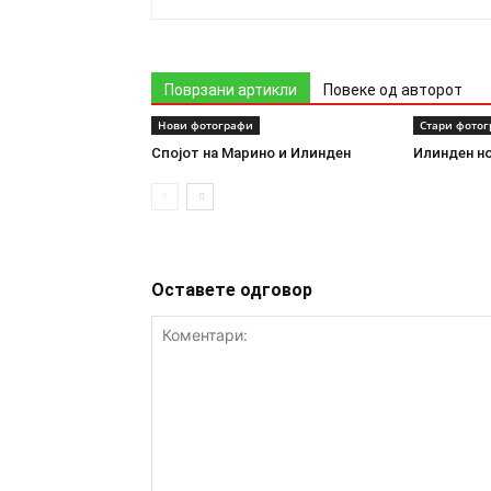
Поврзани артикли
Повеке од авторот
Нови фотографи
Стари фото
Спојот на Марино и Илинден
Илинден н
Оставете одговор