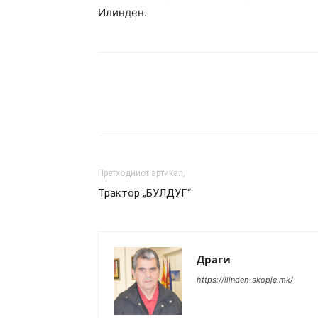
Илинден.
Сподели
Претходниот артикал,
Трактор „БУЛДУГ“
Драги
https://ilinden-skopje.mk/