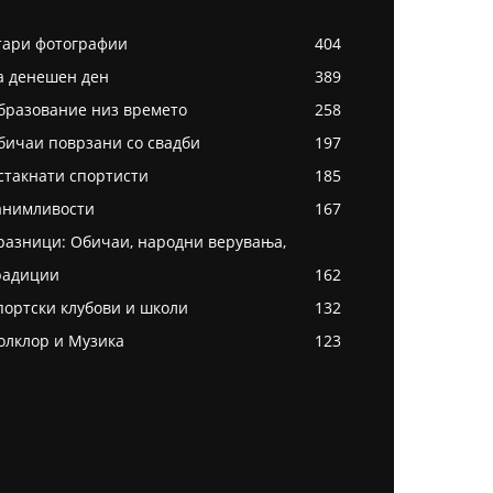
тари фотографии
404
а денешен ден
389
бразование низ времето
258
бичаи поврзани со свадби
197
стакнати спортисти
185
анимливости
167
разници: Обичаи, народни верувања,
радиции
162
портски клубови и школи
132
олклор и Музика
123