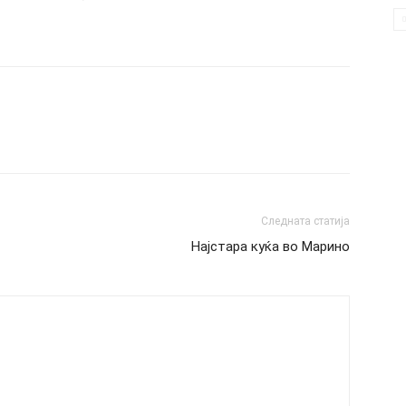
Следната статија
Најстара куќа во Марино