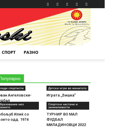
СПОРТ
РАЗНО
Популарно
лади спортисти
Детски игри во минатото
ован Ангеловски-
Играта ,,Бишка”
удбал
бразование низ
Спортски настани и
ремето
занимливости
рбољуб Илиќ со
ТУРНИР ВО МАЛ
оето одд. 1974
ФУДБАЛ
МИЛАДИНОВЦИ 2022