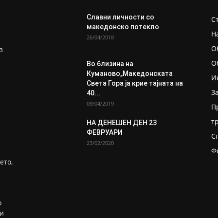
Славни личности со
С
македонско потекло
Н
26/04/2018
О
з
О
Во близина на
Кумановo„Македонската
И
Света Гора ја крие тајната на
З
40...
09/04/2019
П
т
НА ДЕНЕШЕН ДЕН 23
ФЕВРУАРИ
С
23/02/2020
Ф
ето,
о
ни