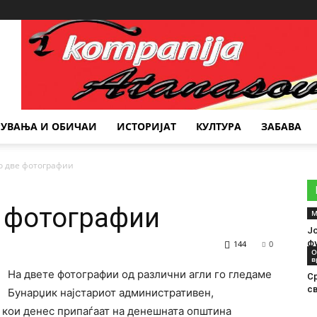
Место за реклама
РУВАЊА И ОБИЧАИ
ИСТОРИЈАТ
КУЛТУРА
ЗАБАВА
о две фотографии
е фотографии
М
Ј
ф
144
0
О
в
На двете фотографии од различни агли го гледаме
С
св
Бунарџик најстариот административен,
а кои денес припаѓаат на денешната општина