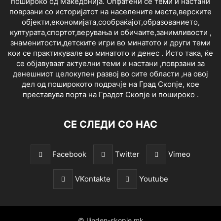
пошироко од Македонија. Опфатени се теми и настани
поврзани со историјатот на населените места,верските
објекти,економијата,сообраќајот,образованието,
културата,спортот,верувања и обичаите,занимливости ,
знаменитости,детските игри во минатото и други теми
кои се практикувале во минатото и денес . Исто така, ќе
се објавуваат актуелни теми и настани ,поврзани за
денешниот целокупен развој во сите области ,на овој
дел од поширокото подрачје на Град Скопје, кое
преставува порта на Градот Скопје и пошироко .
СЕ СЛЕДИ СО НАС
Facebook
Twitter
Vimeo
VKontakte
Youtube
© Ilinden-skopje.mk