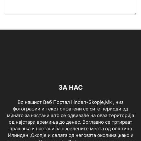
ЗА НАС
Во нашиот Веб Портал Ilinden-Skopje,Mk , низ
фотографии и текст опфатени се сите периоди од
минато за настани што се одвивале на оваа територија
од најстари времиња до денес. Воглавно се тртираат
прашања и настани за населените места од општина
Илинден ,Скопје и селата од неговата околина ,како и