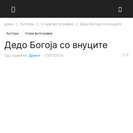
дома
Култура
Стари фотографии
Дедо Богоја со внуците
Култура
Стари фотографии
Дедо Богоја со внуците
0
Од страна на
Драги
-
17/07/2024