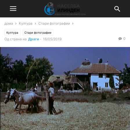
дома
Култура
Стари фотографии
Култура
Стари фотографии
0
Од страна на
Драги
-
16/05/2019