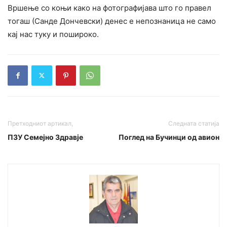
Вршење со коњи како на фотографијава што го правел
тогаш (Санде Дончевски) денес е непознаница не само
кај нас туку и пошироко.
Претходниот артикал,
Следната статија
ПЗУ Семејно Здравје
Поглед на Бучинци од авион