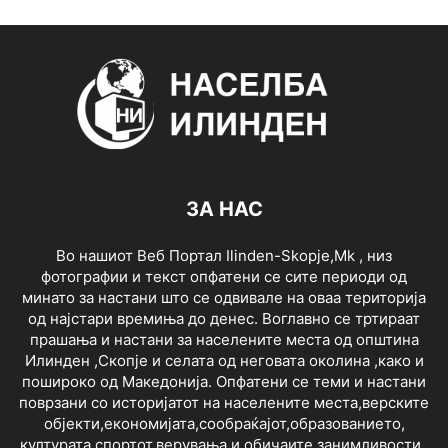
ЗА НАС
Во нашиот Веб Портал Ilinden-Skopje,Mk , низ
фотографии и текст опфатени се сите периоди од
минато за настани што се одвивале на оваа територија
од најстари времиња до денес. Воглавно се тртираат
прашања и настани за населените места од општина
Илинден ,Скопје и селата од неговата околина ,како и
пошироко од Македонија. Опфатени се теми и настани
поврзани со историјатот на населените места,верските
објекти,економијата,сообраќајот,образованието,
културата,спортот,верувања и обичаите,занимливости ,