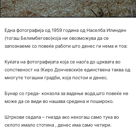
Една фотографија од 1959 година од Населба Илинден
(тогаш Белимбегово)која ни овозможува да се
запознаеме со повеќе работи што денес ги нема и тоа:
Куќата на фотографијата која се наоѓа до црквата во
сопственост на (Киро Дончевски)е единствена таква од
многуте тогашни градби, која постои и денес.
Бунар со греда- конзола за вадење вода,што повеќе не
може да се види во нашава средина и пошироко.
Штркови седала – гнезда ако некогаш само тука во
селото имало стотина , денес има само четири.