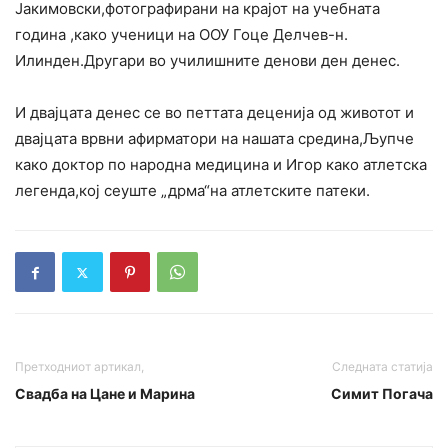
Јакимовски,фотографирани на крајот на учебната
година ,како ученици на ООУ Гоце Делчев-н.
Илинден.Другари во училишните денови ден денес.
И двајцата денес се во петтата деценија од животот и
двајцата врвни афирматори на нашата средина,Љупче
како доктор по народна медицина и Игор како атлетска
легенда,кој сеуште „дрма“на атлетските патеки.
Претходниот артикал,
Следната статија
Свадба на Цане и Марина
Симит Погача