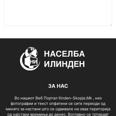
ЗА НАС
Во нашиот Веб Портал Ilinden-Skopje,Mk , низ
фотографии и текст опфатени се сите периоди од
минато за настани што се одвивале на оваа територија
од најстари времиња до денес. Воглавно се тртираат