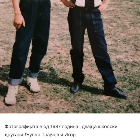
Фотографијата е од 1987 година , двајца школски
другари Љупчо Трајчев и Игор