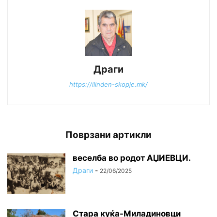
Драги
https://ilinden-skopje.mk/
Поврзани артикли
веселба во родот АЏИЕВЦИ.
Драги
-
22/06/2025
Стара куќа-Миладиновци