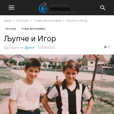
дома
Култура
Стари фотографии
Љупче и Игор
Култура
Стари фотографии
Љупче и Игор
0
Од страна на
Драги
-
02/09/2022