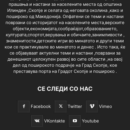
прашања и настани за населените места од општина
Илинден ,Скопје и селата од неговата околина ,како и
пошироко од Македонија. Опфатени се теми и настани
поврзани со историјатот на населените места,верските
објекти,економијата,сообраќајот,образованието,
културата,спортот,верувања и обичаите,занимливости ,
знаменитости,детските игри во минатото и други теми
кои се практикувале во минатото и денес . Исто така, ќе
се објавуваат актуелни теми и настани ,поврзани за
денешниот целокупен развој во сите области ,на овој
дел од поширокото подрачје на Град Скопје, кое
преставува порта на Градот Скопје и пошироко .
СЕ СЛЕДИ СО НАС
Facebook
Twitter
Vimeo
VKontakte
Youtube