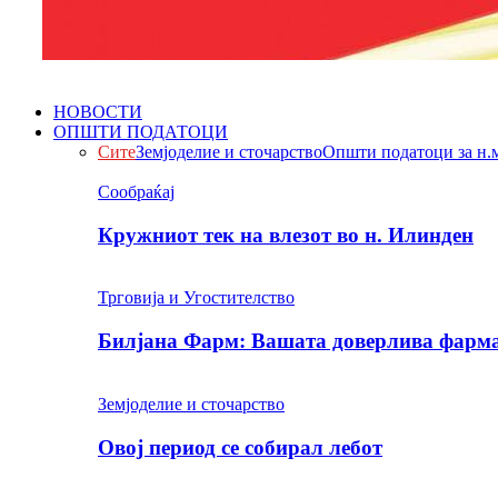
НОВОСТИ
ОПШТИ ПОДАТОЦИ
Сите
Земјоделие и сточарство
Општи податоци за н.
Сообраќај
Кружниот тек на влезот во н. Илинден
Трговија и Угостителство
Билјана Фарм: Вашата доверлива фарма 
Земјоделие и сточарство
Овој период се собирал лебот