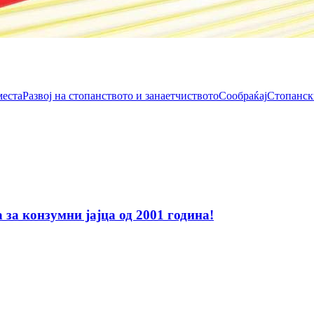
места
Развој на стопанството и занаетчиството
Сообраќај
Стопанск
за конзумни јајца од 2001 година!