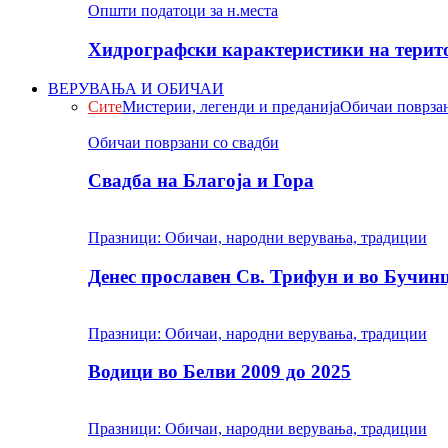
Општи податоци за н.места
Хидрографски карактеристики на терито
ВЕРУВАЊА И ОБИЧАИ
Сите
Мистерии, легенди и преданија
Обичаи поврзан
Обичаи поврзани со свадби
Свадба на Благоја и Гора
Празници: Обичаи, народни верувања, традиции
Денес прославен Св. Трифун и во Бучин
Празници: Обичаи, народни верувања, традиции
Водици во Белви 2009 до 2025
Празници: Обичаи, народни верувања, традиции