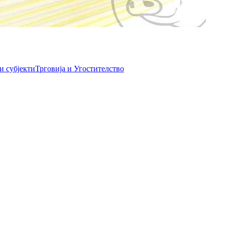
и субјекти
Трговија и Угостителство