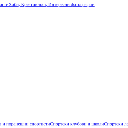
ости
Хоби, Креативност, Интересни фотографии
 и поранешни спортисти
Спортски клубови и школи
Спортски л