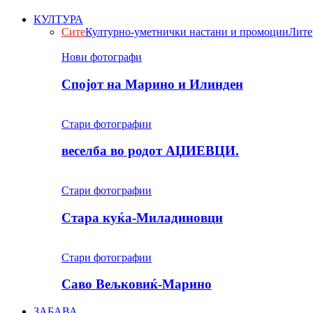
КУЛТУРА
Сите
Културно-уметнички настани и промоции
Лите
Нови фотографи
Спојот на Марино и Илинден
Стари фотографии
веселба во родот АЏИЕВЦИ.
Стари фотографии
Стара куќа-Миладиновци
Стари фотографии
Саво Вељковиќ-Марино
ЗАБАВА