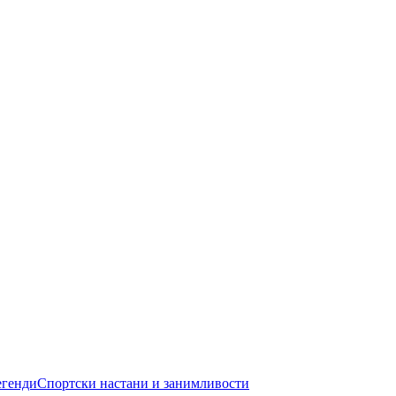
егенди
Спортски настани и занимливости