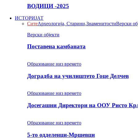
ВОДИЦИ -2025
ИСТОРИЈАТ
Сите
Археологија, Старини,Знаменитости
Верски об
Верски објекти
Поставена камбаната
Образование низ времето
Доградба на училиштето Гоце Делчев
Образование низ времето
Досегашни Директори на ООУ Ристо Кр
Образование низ времето
5-то одделенци-Мршевци