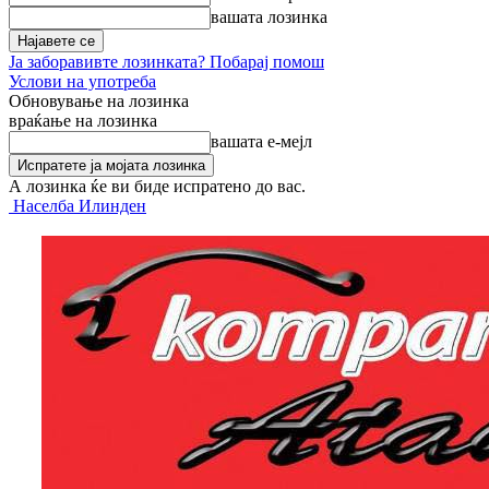
вашата лозинка
Ја заборавивте лозинката? Побарај помош
Услови на употреба
Обновување на лозинка
враќање на лозинка
вашата е-мејл
А лозинка ќе ви биде испратено до вас.
Населба Илинден