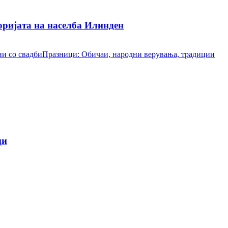
ријата на населба Илинден
и со свадби
Празници: Обичаи, народни верувања, традиции
ци