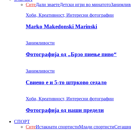
Сите
Дали знаете
Детски игри во минатото
Занимлив
Хоби, Креативност, Интересни фотографии
Marko Makedonski Marinski
Занимливости
Фотографија од „Брзо пиење пиво“
Занимливости
Свиено е и 5-то штрково седало
Хоби, Креативност, Интересни фотографии
Фотографија од наши предели
СПОРТ
Сите
Истакнати спортисти
Млади спортисти
Сегашни