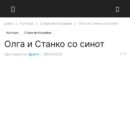
дома
Култура
Стари фотографии
Олга и Станко со синот
Култура
Стари фотографии
Олга и Станко со синот
0
Од страна на
Драги
-
18/04/2023