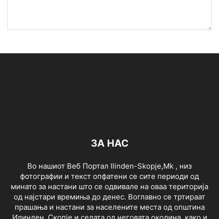
ЗА НАС
Во нашиот Веб Портал Ilinden-Skopje,Mk , низ
фотографии и текст опфатени се сите периоди од
минато за настани што се одвивале на оваа територија
од најстари времиња до денес. Воглавно се тртираат
прашања и настани за населените места од општина
Илинден ,Скопје и селата од неговата околина ,како и