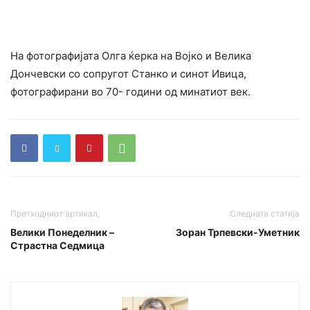
На фотографијата Олга ќерка на Војко и Велика
Дончевски со сопругот Станко и синот Ивица,
фотографирани во 70- години од минатиот век.
Претходниот артикал,
Следната статија
Велики Понеделник –
Зоран Трпевски-Уметник
Страстна Седмица