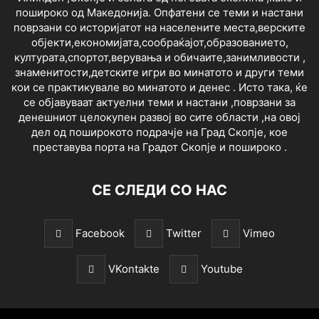
пошироко од Македонија. Опфатени се теми и настани
поврзани со историјатот на населените места,верските
објекти,економијата,сообраќајот,образованието,
културата,спортот,верувања и обичаите,занимливости ,
знаменитости,детските игри во минатото и други теми
кои се практикувале во минатото и денес . Исто така, ќе
се објавуваат актуелни теми и настани ,поврзани за
денешниот целокупен развој во сите области ,на овој
дел од поширокото подрачје на Град Скопје, кое
преставува порта на Градот Скопје и пошироко .
СЕ СЛЕДИ СО НАС
Facebook
Twitter
Vimeo
VKontakte
Youtube