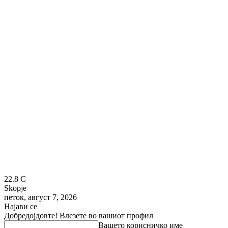
22.8
C
Skopje
петок, август 7, 2026
Најави се
Добредојдовте! Влезете во вашиот профил
Вашето корисничко име