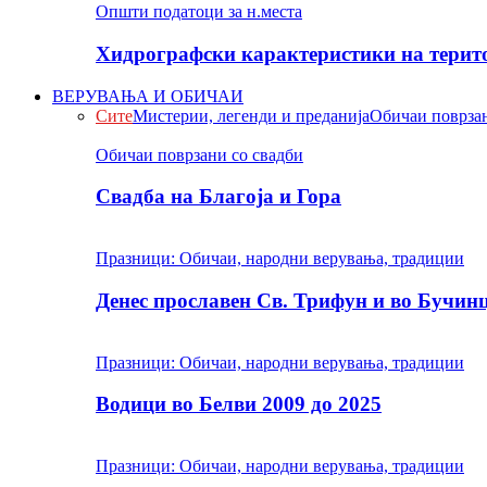
Општи податоци за н.места
Хидрографски карактеристики на терито
ВЕРУВАЊА И ОБИЧАИ
Сите
Мистерии, легенди и преданија
Обичаи поврзан
Обичаи поврзани со свадби
Свадба на Благоја и Гора
Празници: Обичаи, народни верувања, традиции
Денес прославен Св. Трифун и во Бучин
Празници: Обичаи, народни верувања, традиции
Водици во Белви 2009 до 2025
Празници: Обичаи, народни верувања, традиции