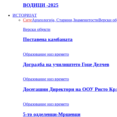
ВОДИЦИ -2025
ИСТОРИЈАТ
Сите
Археологија, Старини,Знаменитости
Верски об
Верски објекти
Поставена камбаната
Образование низ времето
Доградба на училиштето Гоце Делчев
Образование низ времето
Досегашни Директори на ООУ Ристо Кр
Образование низ времето
5-то одделенци-Мршевци