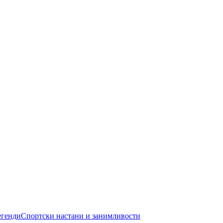
егенди
Спортски настани и занимливости