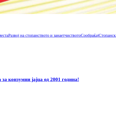
места
Развој на стопанството и занаетчиството
Сообраќај
Стопанск
за конзумни јајца од 2001 година!