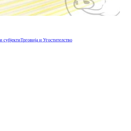
и субјекти
Трговија и Угостителство