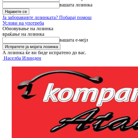
вашата лозинка
Ја заборавивте лозинката? Побарај помош
Услови на употреба
Обновување на лозинка
враќање на лозинка
вашата е-мејл
А лозинка ќе ви биде испратено до вас.
Населба Илинден