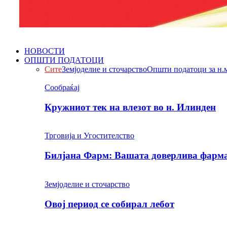
НОВОСТИ
ОПШТИ ПОДАТОЦИ
Сите
Земјоделие и сточарство
Општи податоци за н.
Сообраќај
Кружниот тек на влезот во н. Илинден
Трговија и Угостителство
Билјана Фарм: Вашата доверлива фарма 
Земјоделие и сточарство
Овој период се собирал лебот