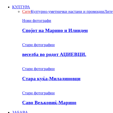
КУЛТУРА
Сите
Културно-уметнички настани и промоции
Лите
Нови фотографи
Спојот на Марино и Илинден
Стари фотографии
веселба во родот АЏИЕВЦИ.
Стари фотографии
Стара куќа-Миладиновци
Стари фотографии
Саво Вељковиќ-Марино
ЗАБАВА