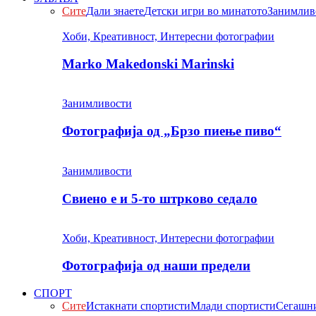
Сите
Дали знаете
Детски игри во минатото
Занимлив
Хоби, Креативност, Интересни фотографии
Marko Makedonski Marinski
Занимливости
Фотографија од „Брзо пиење пиво“
Занимливости
Свиено е и 5-то штрково седало
Хоби, Креативност, Интересни фотографии
Фотографија од наши предели
СПОРТ
Сите
Истакнати спортисти
Млади спортисти
Сегашни