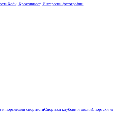
ости
Хоби, Креативност, Интересни фотографии
 и поранешни спортисти
Спортски клубови и школи
Спортски л