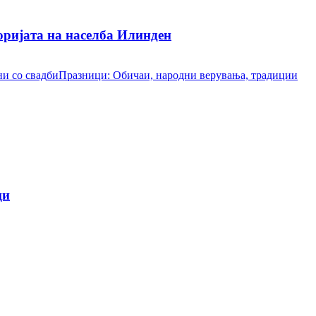
ријата на населба Илинден
и со свадби
Празници: Обичаи, народни верувања, традиции
ци