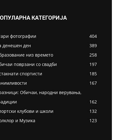
ОПУЛАРНА КАТЕГОРИЈА
тари фотографии
404
а денешен ден
389
бразование низ времето
258
бичаи поврзани со свадби
197
стакнати спортисти
185
анимливости
167
разници: Обичаи, народни верувања,
радиции
162
портски клубови и школи
132
олклор и Музика
123