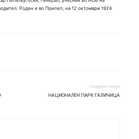
ар Пепељугоски, генерал, учесник во НОВ на
водител. Роден е во Прилеп, на 12 октомври 1924
Следната статија
9
НАЦИОНАЛЕН ПАРК ГАЛИЧИЦА