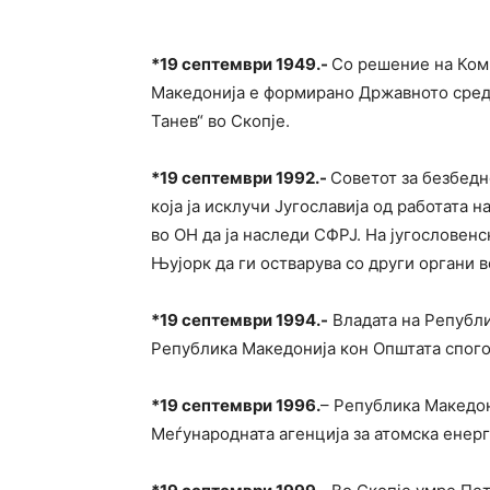
*
19 септември 1949.-
Со решение на Коми
Македонија е формирано Државното сред
Танев“ во Скопје.
*
19 септември 1992.-
Советот за безбедн
која ја исклучи Југославија од работата 
во ОН да ја наследи СФРЈ. На југословенс
Њујорк да ги остварува со други органи в
*
19 септември 1994.-
Владата на Републи
Република Македонија кон Општата спогод
*
19 септември 1996.
– Република Македон
Меѓународната агенција за атомска енерг