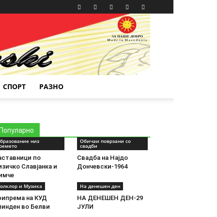
СПОРТ
РАЗНО
Популарно
бразование низ
Обичаи поврзани со
ремето
свадби
аставници по
Свадба на Најдо
зичко Славјанка и
Дончевски-1964
имче
олклор и Музика
На денешен ден
рипрема на КУД
НА ДЕНЕШЕН ДЕН-29
линден во Белви
ЈУЛИ