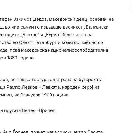
тефан Јакимов Дедов, македонски деец, основач на
д, во чии рамки го издаваше весникот „Балкански
есниците „Балкан“ и „Курир“, беше член на
ство во Санкт Петербург и коавтор, заедно со
лада, прва македонска националноослободителна
ври 1869 година.
леп, по тешка тортура од страна на бугарската
ца Рампо Левков – Левката, народен херој на
илеп, на 9 јануари 1909 година.
ди пругата Велес –Прилеп
н Ацо Ѓорчев ,познат македонски актер.Своите