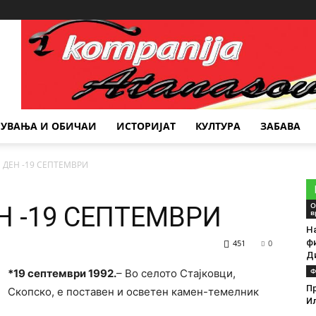
Место за реклама
РУВАЊА И ОБИЧАИ
ИСТОРИЈАТ
КУЛТУРА
ЗАБАВА
 ДЕН -19 СЕПТЕМВРИ
О
Н -19 СЕПТЕМВРИ
в
Н
фи
451
0
Д
Ф
*
19 септември 1992.
– Во селото Стајковци,
П
Скопско, е поставен и осветен камен-темелник
И