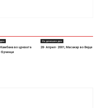
 ден
На денешен ден
 Камбана во црквата
28- Април- 2001, Масакар во Вејце
а-Бучинци