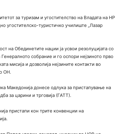
тетот за туризам и угостителство на Владата на НР
но угостителско-туристичко училиште „Лазар
ост на Обединетите нации ја усвои резолуцијата со
на Генералното собрание и го оспори нејзиното прво
ката мисија и дозволија нејзините контакти во
о ОН.
ка Македонија донесе одлука за пристапување на
ба за царини и трговија (ГАТТ).
ија пристапи кон трите конвенции на
ија.