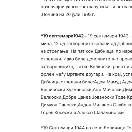
позначајни улоги –остварувања ги оствар
,Почина на 26 јули 1993г.
*19 септември1942.-
19 септември 1942г.
мина, 12 од затворените селани од Дабниц
на стрелање. На пат кон Дабница, по нар
стрелани. Иако биле дополнително прове
затворениците, Петко Велкоски, ранет и и
фрлен меѓу мртвите другари. На крај, усп
Дабница стрелани биле:Адем Мамуд Аде
Бешироски Кузманоски,Аце Мрчески,Дим
Велкоски,Добре Цанев Јованоски,Тоде К
Димков Паноски,Андон Миланов Слабејко
Ѓорев Ќосески и Алексо Шаламаноски
*19 Септември 1944 во село Беличица Го