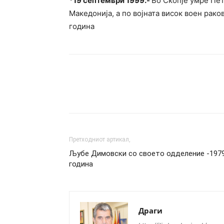
*
19 септември 1999.-
Во Скопје умре Пет
Македонија, а по војната висок воен рако
година
Сподели
Претходниот артикал,
Љубе Димовски со своето одделение -197
година
Драги