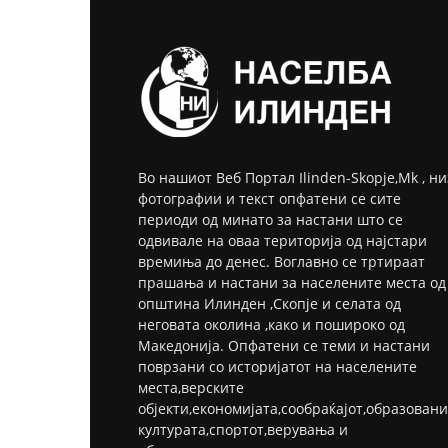
Во нашиот Веб Портал Ilinden-Skopje,Mk , ни
фотографии и текст опфатени се сите
периоди од минато за настани што се
одвивале на оваа територија од најстари
времиња до денес. Воглавно се тртираат
прашања и настани за населените места од
општина Илинден ,Скопје и селата од
неговата околина ,како и пошироко од
Македонија. Опфатени се теми и настани
поврзани со историјатот на населените
места,верските
објекти,економијата,сообраќајот,образовани
културата,спортот,верувања и