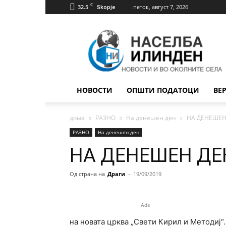
C
32.5
петок, август 7, 2026
Skopje
Населба
Илинден
НОВОСТИ
ОПШТИ ПОДАТОЦИ
ВЕ
дома
РАЗНО
На денешен ден
НА ДЕНЕШЕН
РАЗНО
На денешен ден
НА ДЕНЕШЕН ДЕ
Од страна на
Драги
-
19/09/2019
Ads
на новата црква „Свети Кирил и Методиј“.