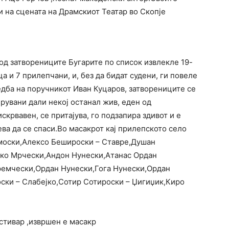
и на сцената на Драмскиот Театар во Скопје
од затворениците Бугарите по список извлекле 19-
а и 7 прилепчани, и, без да бидат судени, ги повеле
едба на поручникот Иван Куцаров, затворениците се
рувани дали некој останал жив, еден од
скрвавен, се притајува, го подзапира здивот и е
ева да се спаси.Во масакрот кај прилепското село
моски,Алексо Бешироски – Ставре,Душан
ко Мрчески,Андон Нунески,Атанас Ордан
ремчески,Ордан Нунески,Гога Нунески,Ордан
ски – Слабејко,Сотир Сотироски – Џигиџик,Киро
стивар ,извршен е масакр