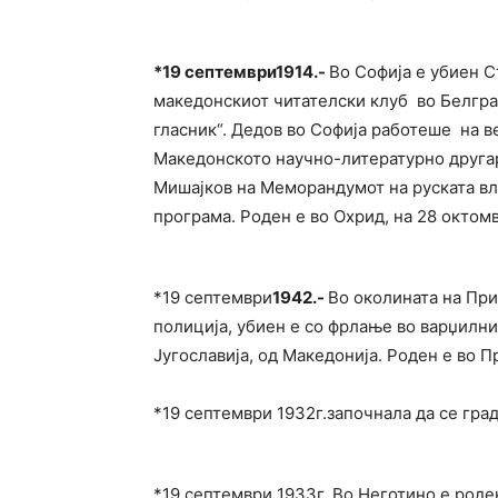
*
19 септември1914.-
Во Софија е убиен С
македонскиот читателски клуб во Белгра
гласник“. Дедов во Софија работеше на в
Македонското научно-литературно другар
Мишајков на Меморандумот на руската в
програма. Роден е во Охрид, на 28 октом
*19 септември
1942.-
Во околината на При
полиција, убиен е со фрлање во варџилни
Југославија, од Македонија. Роден е во Пр
*19 септември 1932г.започнала да се гра
*19 септември 1933г. Во Неготино е роде