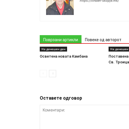
https://ilinden-skopje.mk/
Поврзани артикли
Повеке од авторот
На денешен ден
На денешен
Осветена новата Камбана
Поставена
Св. Троиц
Оставете одговор