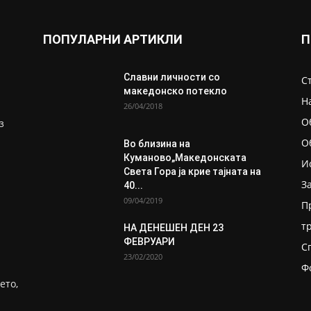
ПОПУЛАРНИ АРТИКЛИ
П
Славни личности со
С
македонско потекло
Н
26/04/2018
О
з
О
Во близина на
Кумановo„Македонската
И
Света Гора ја крие тајната на
З
40...
09/04/2019
П
т
НА ДЕНЕШЕН ДЕН 23
ФЕВРУАРИ
С
23/02/2020
Ф
ето,