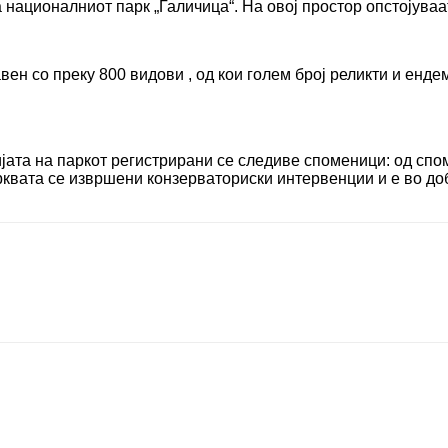
а националниот парк „Галичица“. На овој простор опстојува
ен со преку 800 видови , од кои голем број реликти и енде
ијата на паркот регистрирани се следиве споменици: од спо
рквата се извршени конзерваториски интервенции и е во доб