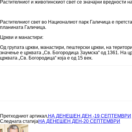
Растителниот и животинскиот свет се значајни вредности н
Растителниот свет во Националиот парк Галичица е претстав
планината Галичица.
Цркви и манастири:
Од групата цркви, манастири, пештерски цркви, на територ
значење е црквата „Св. Богородица Заумска“ од 1361. На ц
црквата „Св. Богородица“ која е од 15 век.
Сподели
Претходниот артикал,
НА ДЕНЕШЕН ДЕН -19 СЕПТЕМВРИ
Следната статија
НА ДЕНЕШЕН ДЕН-20 СЕПТЕМВРИ