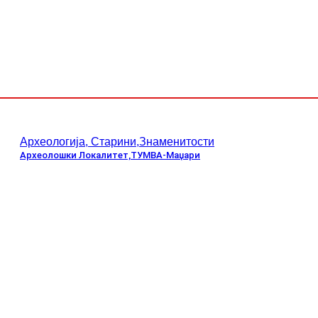
Археологија, Старини,Знаменитости
Археолошки Локалитет,ТУМВА-Маџари