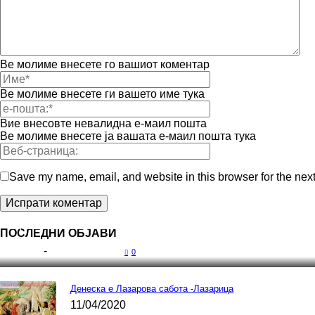
Ве молиме внесете го вашиот коментар
Ве молиме внесете ги вашето име тука
Вие внесовте невалидна е-маил пошта
Ве молиме внесете ја вашата е-маил пошта тука
Save my name, email, and website in this browser for the nex
Прва женска постава играорки на КУД Илинден-19
ПОСЛЕДНИ ОБЈАВИ
Драги
-
13/10/2018
0
Денеска е Лазарова сабота -Лазарицa
11/04/2020