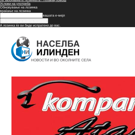
Ја заборавивте лозинката? Побарај помош
Услови на употреба
Обновување на лозинка
враќање на лозинка
вашата е-мејл
А лозинка ќе ви биде испратено до вас.
Населба
Илинден