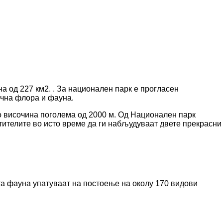
 од 227 км2. . За национален парк е прогласен
ична флора и фауна.
со височина поголема од 2000 м. Од Национален парк
тителите во исто време да ги набљудуваат двете прекрасни
та фауна упатуваат на постоење на околу 170 видови