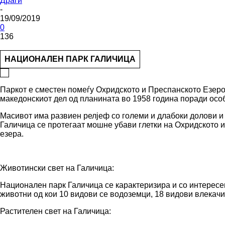
Драги
-
19/09/2019
0
136
НАЦИОНАЛЕН ПАРК ГАЛИЧИЦА
Паркот е сместен помеѓу Охридското и Преспанското Езеро
македонскиот дел од планината во 1958 година поради осо
Масивот има развиен релјеф со големи и длабоки долови и
Галичица се протегаат мошне убави глетки на Oхридското 
езера.
Животински свет на Галичица:
Национален парк Галичица се карактеризира и со интересе
животни од кои 10 видови се водоземци, 18 видови влекачи
Растителен свет на Галичица: