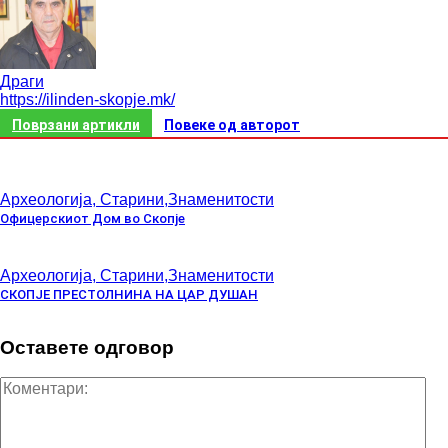
Драги
https://ilinden-skopje.mk/
Поврзани артикли
Повеке од авторот
Археологија, Старини,Знаменитости
Офицерскиот Дом во Скопје
Археологија, Старини,Знаменитости
СКОПЈЕ ПРЕСТОЛНИНА НА ЦАР ДУШАН
Оставете одговор