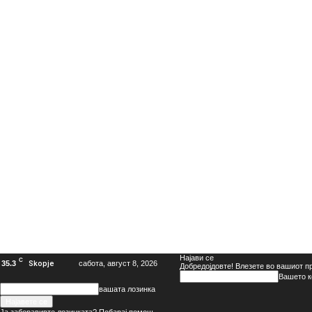
Најави се
C
35.3
Skopje
сабота, август 8, 2026
Добредојдовте! Влезете во вашиот 
Вашето к
вашата лозинка