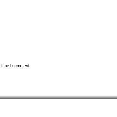
t time I comment.
75