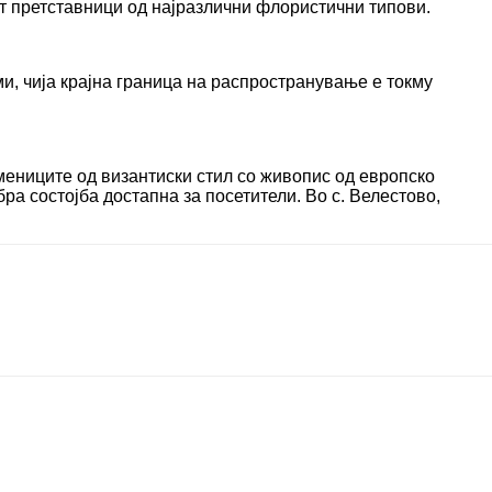
ат претставници од најразлични флористични типови.
ми, чија крајна граница на распространување е токму
мениците од византиски стил со живопис од европско
ра состојба достапна за посетители. Во с. Велестово,