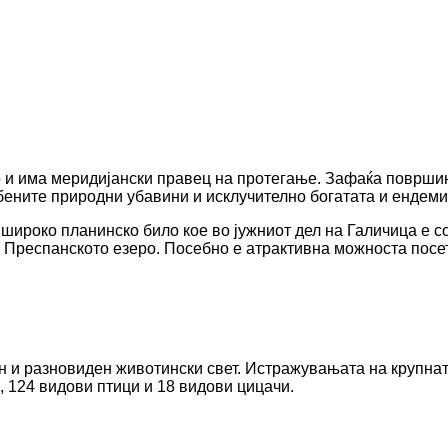
 и има меридијански правец на протегање. Зафаќа површина
бените природни убавини и исклучително богатата и ендем
 широко планинско било кое во јужниот дел на Галичица е 
и Преспанското езеро. Посебно е атрактивна можноста посе
н и разновиден животински свет. Истражувањата на крупна
, 124 видови птици и 18 видови цицачи.