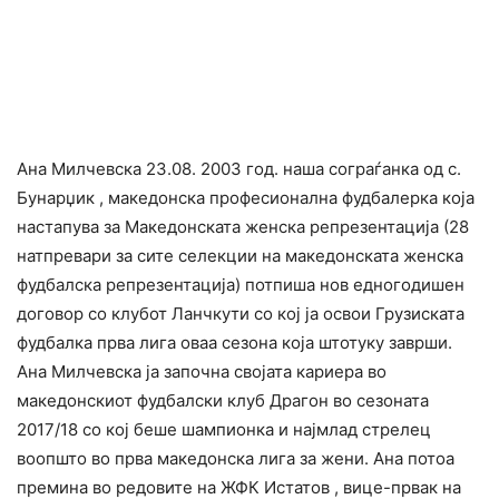
Ана Милчевска 23.08. 2003 год. наша сограѓанка од с.
Бунарџик , македонска професионална фудбалерка која
настапува за Македонската женска репрезентација (28
натпревари за сите селекции на македонската женска
фудбалска репрезентација) потпиша нов едногодишен
договор со клубот Ланчкути со кој ја освои Грузиската
фудбалка прва лига оваа сезона која штотуку заврши.
Ана Милчевска ја започна својата кариера во
македонскиот фудбалски клуб Драгон во сезоната
2017/18 со кој беше шампионка и најмлад стрелец
воопшто во прва македонска лига за жени. Ана потоа
премина во редовите на ЖФК Истатов , вице-првак на